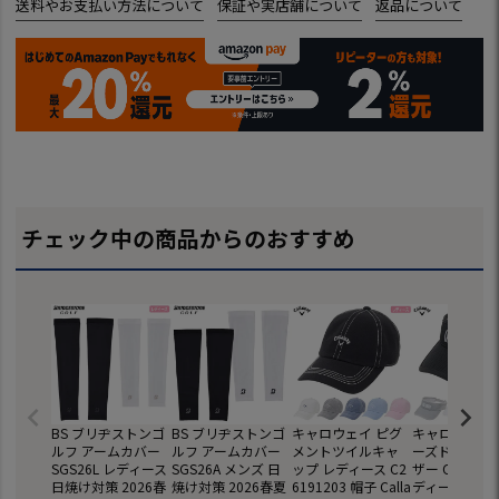
送料やお支払い方法について
保証や実店舗について
返品について
チェック中の商品からのおすすめ
BS ブリヂストンゴ
BS ブリヂストンゴ
キャロウェイ ピグ
キャロウェイ 
ルフ アームカバー
ルフ アームカバー
メントツイルキャ
ーズドメッシ
SGS26L レディース
SGS26A メンズ 日
ップ レディース C2
ザー C261912
日焼け対策 2026春
焼け対策 2026春夏
6191203 帽子 Calla
ディース 帽子 C