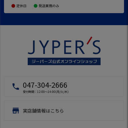
定休日
発送業務のみ
047-304-2666
local_phone
受付時間：12:00～14:00(月/火/木)
store
実店舗情報はこちら