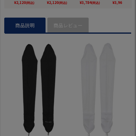
夏モデル BRIDGES
モデル BRIDGESTO
way ヘッドウェア
way ヘッド
¥
2,120
¥
2,120
¥
3,784
¥
3,960
(税込)
(税込)
(税込)
(税込)
TONE GOLF 日本正
NE GOLF 日本正規
2026春夏モデル 日
2026春夏モデ
規品
品
本正規品
本正規品
商品説明
商品レビュー