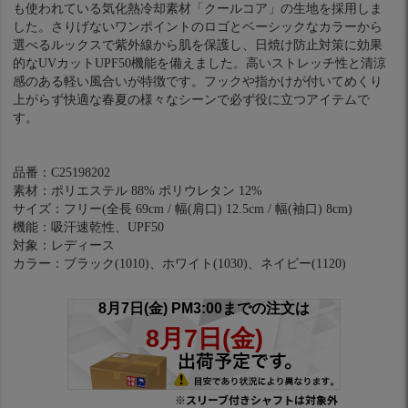
も使われている気化熱冷却素材「クールコア」の生地を採用しま
した。さりげないワンポイントのロゴとベーシックなカラーから
選べるルックスで紫外線から肌を保護し、日焼け防止対策に効果
的なUVカットUPF50機能を備えました。高いストレッチ性と清涼
感のある軽い風合いが特徴です。フックや指かけが付いてめくり
上がらず快適な春夏の様々なシーンで必ず役に立つアイテムで
す。
品番：C25198202
素材：ポリエステル 88% ポリウレタン 12%
サイズ：フリー(全長 69cm / 幅(肩口) 12.5cm / 幅(袖口) 8cm)
機能：吸汗速乾性、UPF50
対象：レディース
カラー：ブラック(1010)、ホワイト(1030)、ネイビー(1120)
※スリーブ付きシャフトは対象外