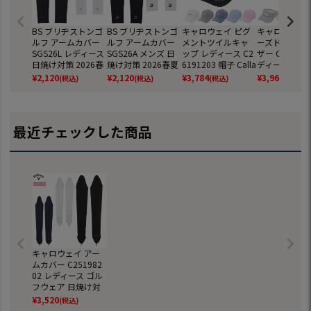
BS ブリヂストンゴ
BS ブリヂストンゴ
キャロウェイ ピグ
キャロウェイ 
ルフ アームカバー
ルフ アームカバー
メントツイルキャ
ーズドメッシ
SGS26L レディース
SGS26A メンズ 日
ップ レディース C2
ザー C261912
日焼け対策 2026春
焼け対策 2026春夏
6191203 帽子 Calla
ディース 帽子 C
夏モデル BRIDGES
モデル BRIDGESTO
way ヘッドウェア
way ヘッド
¥
2,120
¥
2,120
¥
3,784
¥
3,960
(税込)
(税込)
(税込)
(税込)
TONE GOLF 日本正
NE GOLF 日本正規
2026春夏モデル 日
2026春夏モデ
規品
品
本正規品
本正規品
最近チェックした商品
キャロウェイ アー
ムカバー C251982
02 レディース ゴル
フウェア 日焼け対
策 Callaway 2025
¥
3,520
(税込)
春夏モデル 日本正