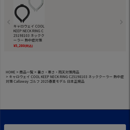
キャロウェイ COOL
KEEP NECK RING C
25198103 ネックク
ーラー 熱中症対策
Callaway ゴルフ 20
¥
5,280
(税込)
25春夏モデル 日本
正規品
HOME
商品一覧
暑さ・寒さ・雨天対策用品
キャロウェイ COOL KEEP NECK RING C25198103 ネッククーラー 熱中症
対策 Callaway ゴルフ 2025春夏モデル 日本正規品