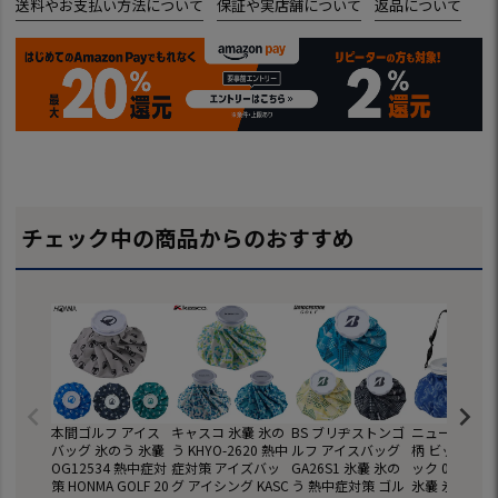
送料やお支払い方法について
保証や実店舗について
返品について
チェック中の商品からのおすすめ
本間ゴルフ アイス
キャスコ 氷嚢 氷の
BS ブリヂストンゴ
ニューバランス
バッグ 氷のう 氷嚢
う KHYO-2620 熱中
ルフ アイスバッグ
柄 ビッグアイ
OG12534 熱中症対
症対策 アイズバッ
GA26S1 氷嚢 氷の
ック 012-698
策 HONMA GOLF 20
グ アイシング KASC
う 熱中症対策 ゴル
氷嚢 氷のう 