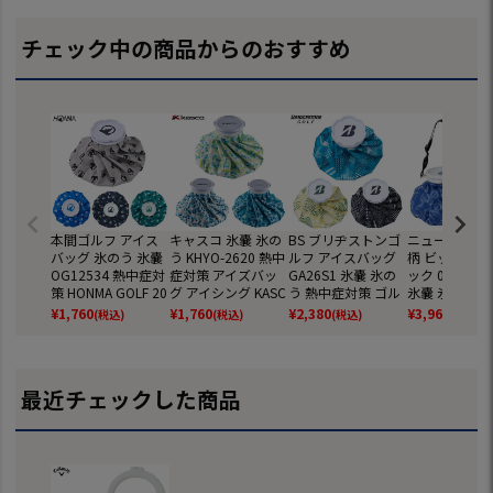
チェック中の商品からのおすすめ
本間ゴルフ アイス
キャスコ 氷嚢 氷の
BS ブリヂストンゴ
ニューバランス
バッグ 氷のう 氷嚢
う KHYO-2620 熱中
ルフ アイスバッグ
柄 ビッグアイ
OG12534 熱中症対
症対策 アイズバッ
GA26S1 氷嚢 氷の
ック 012-698
策 HONMA GOLF 20
グ アイシング KASC
う 熱中症対策 ゴル
氷嚢 氷のう 
26年モデル 日本正
O 2026春夏モデル
フ BRIDGESTONE
ング 熱中症対策
¥
1,760
¥
1,760
¥
2,380
¥
3,960
(税込)
(税込)
(税込)
(税込)
規品
日本正規品
GOLF 2026年モデ
w balance 2
ル 日本正規品
夏モデル 日本
品
最近チェックした商品