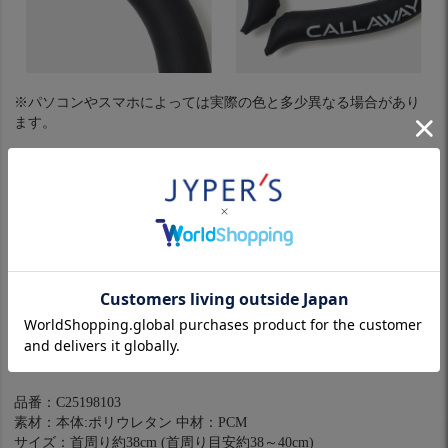
※パソコンやスマホによっては実際の色と多少異なる場合があり
ます。
製品仕様
首元を冷やすことで、全身の熱をクールダウンさせてくれるCOOL
KEEP NECK RINGは、ベーシックなカラーの２色展開。直接肌に
つけることで身体の熱を吸収し、心地よくクールダウン。温度変
化によって固体と液体を繰り返しながら、吸熱、放熱して溶ける
までほどよい冷たさで快適に使用できます。氷のように溶けたと
きに結露が出ず、首元が濡れる心配もないのポイントです。溶け
ても冷却すれば再び凍結するので何度でも使用可能な、蒸し暑い
シーズンにオススメのアイテムです。
品番：C25198103
素材：本体:ポリウレタン 中材：PCM
サイズ：首周り約38cm (首周り目安約38～40cm)