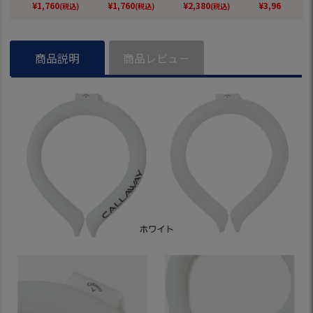
26年モデル 日本正
O 2026春夏モデル
フ BRIDGESTONE
ング 熱中症対策
¥
1,760
¥
1,760
¥
2,380
¥
3,960
(税込)
(税込)
(税込)
(税込)
規品
日本正規品
GOLF 2026年モデ
w balance 2
ル 日本正規品
夏モデル 日本
品
商品説明
商品レビュー