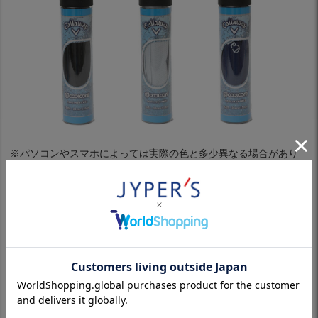
※パソコンやスマホによっては実際の色と多少異なる場合があり
ます。
製品仕様
「吸収」「保水」「蒸発」の異なる 3 つの役割を単層生地で実現
させ、効果的な気化熱を発生させ生地温度を下げる、冷感メカニ
ズム “COOLCORE( クールコア ) テクノロジー" を採用した革新的
な機能性タオルです。
水に濡らして、絞って振れば何度でも冷たくなり、冷却効果を長
持ちさせることで体温を健康的に保ちます。