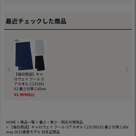
ジナル商品】
EIST 日本正規品
パイクレスシューズ
EIST 日本正規
スパイクレス シュ
ーズ ジーパーズ ス
ニーカータイプ gol
最近チェックした商品
f 防水 靴 グッズ お
しゃれ スパイクレ
スゴルフシューズ
普段履き ゴルフの
靴
【毎日発送】キャ
ロウェイ クールコ
アタオル C231981
02 暑さ対策 Callaw
ay 2023春夏モデル
¥
2,464
(税込)
日本正規品
HOME
商品一覧
暑さ・寒さ・雨天対策用品
【毎日発送】キャロウェイ クールコアタオル C23198102 暑さ対策 Calla
way 2023春夏モデル 日本正規品