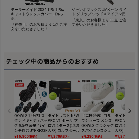
チェック中の商品からのおすすめ
OOWLS 14分割 ス
タイトリスト NEW
【毎日発送】ゴル
タイトリスト 
タンドキャディバッ
PRO V1 ボール プ
フシューズ メンズ
PRO V1x ボ
グ 9.5型 軽量 47イ
ロV1 1ダース(12球
OOWLS クラシック
ロV1 1ダース(
ンチ対応 JYPRF23F
入り) ゴルフボール
スパイクレスシュ
入り) ゴルフ
SB 【JYPER'Sオリ
2025年モデル TITL
ーズ JYPRF003 ス
2025年モデル 
¥
16,800
¥
7,370
¥
4,280
¥
7,370
(税込)
(税込)
(税込)
(税込)