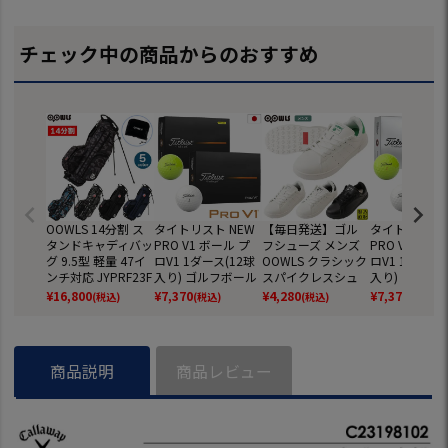
チェック中の商品からのおすすめ
OOWLS 14分割 ス
タイトリスト NEW
【毎日発送】ゴル
タイトリスト 
タンドキャディバッ
PRO V1 ボール プ
フシューズ メンズ
PRO V1x ボ
グ 9.5型 軽量 47イ
ロV1 1ダース(12球
OOWLS クラシック
ロV1 1ダース(
ンチ対応 JYPRF23F
入り) ゴルフボール
スパイクレスシュ
入り) ゴルフ
SB 【JYPER'Sオリ
2025年モデル TITL
ーズ JYPRF003 ス
2025年モデル 
¥
16,800
¥
7,370
¥
4,280
¥
7,370
(税込)
(税込)
(税込)
(税込)
ジナル商品】
EIST 日本正規品
パイクレスシューズ
EIST 日本正規
スパイクレス シュ
ーズ ジーパーズ ス
ニーカータイプ gol
商品説明
商品レビュー
f 防水 靴 グッズ お
しゃれ スパイクレ
スゴルフシューズ
普段履き ゴルフの
靴