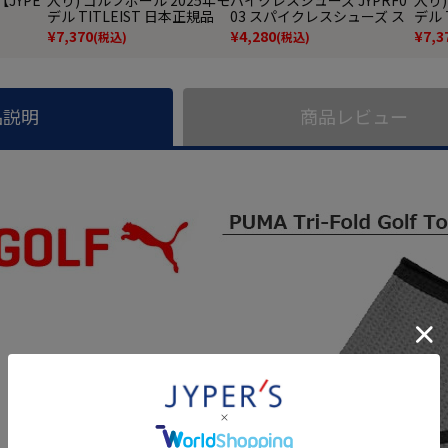
デル TITLEIST 日本正規品
03 スパイクレスシューズ ス
デル 
パイクレス シューズ ジーパ
¥
7,370
¥
4,280
¥
7,3
(税込)
(税込)
ーズ スニーカータイプ golf
防水 靴 グッズ おしゃれ スパ
イクレスゴルフシューズ 普
段履き ゴルフの靴
品説明
商品レビュー