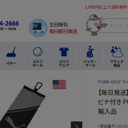
3,980円以上で送料無料
ゴルフ
ゴルフ
バッグ・
ラウンド
パター
ボール
ウェア
ケース
用品
PUMA GOLF
【毎日発送】
ビナ付き PUM
輸入品
商品番号
104201