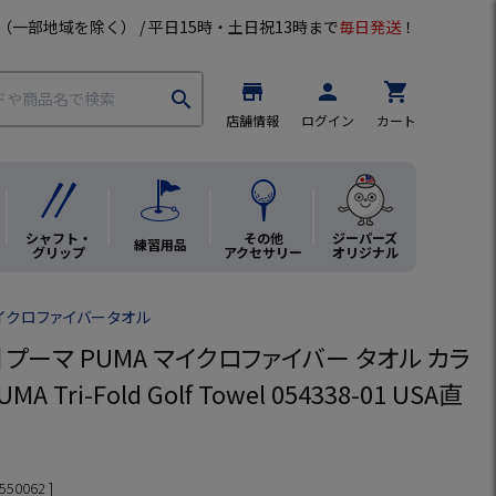
（一部地域を除く） / 平日15時・土日祝13時まで
毎日発送
！
store
person
shopping_cart
search
店舗情報
ログイン
カート
シャフト・
その他
ジーパーズ
練習用品
グリップ
アクセサリー
オリジナル
 マイクロファイバータオル
プーマ PUMA マイクロファイバー タオル カラ
A Tri-Fold Golf Towel 054338-01 USA直
550062