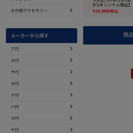
R'Sオリジナル商品】
その他アクセサリー
¥
16,800
(税込)
商
メーカーから探す
ア行
カ行
サ行
タ行
ナ行
ハ行
マ行
ヤ行