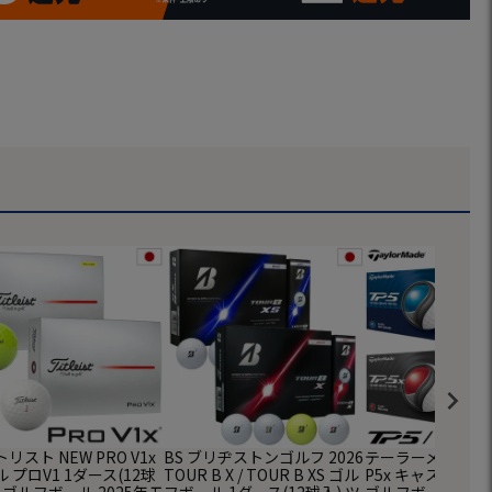
リスト NEW PRO V1x
BS ブリヂストンゴルフ 2026
テーラーメイド 202
 プロV1 1ダース(12球
TOUR B X / TOUR B XS ゴル
P5x キャストウ
 ゴルフボール 2025年モ
フボール 1ダース(12球入) ツ
ゴルフボール 1ダー