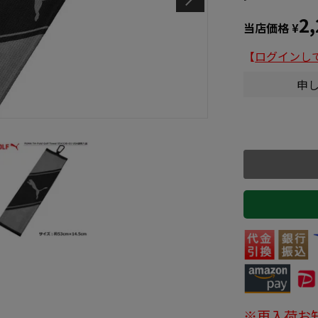
2
当店価格
¥
【
ログインし
申
※再入荷お