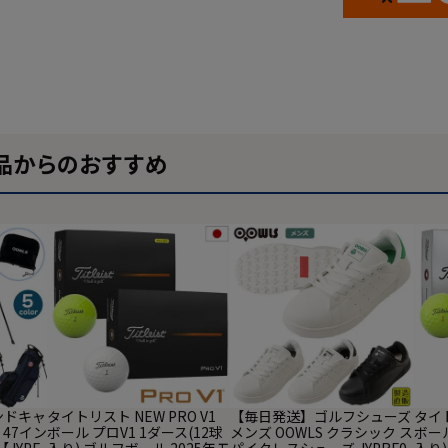
品からのおすすめ
タンドキャ
タイトリスト NEW PRO V1
【毎日発送】ゴルフシューズ
タイト
 47イン
ボール プロV1 1ダース(12球
メンズ OOWLS クラシック ス
ボール
【JYPE
入り) ゴルフボール 2025年モ
パイクレスシューズ JYPRF0
入り)