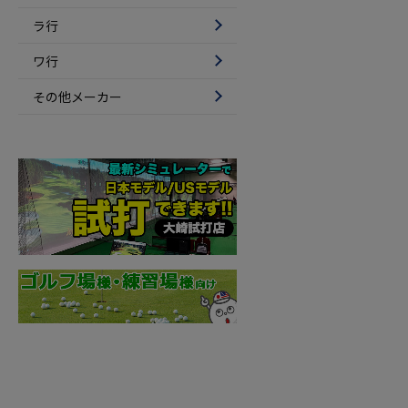
ラ行
ワ行
その他メーカー