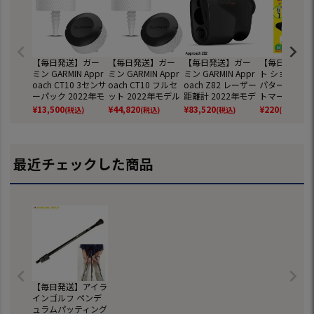
【毎日発送】ガー
【毎日発送】ガー
【毎日発送】ガー
【毎日発送】
ミン GARMIN Appr
ミン GARMIN Appr
ミン GARMIN Appr
ト ショットマ
oach CT10 3センサ
oach CT10 フルセ
oach Z82 レーザー
パター用 イン
ーパック 2022年モ
ット 2022年モデル
距離計 2022年モデ
トマーカー G-
デル 日本正規品
日本正規品
ル 日本正規品
物 日本正規品
¥
13,500
¥
44,820
¥
83,520
¥
220
(税込)
(税込)
(税込)
(税込)
最近チェックした商品
【毎日発送】アイラ
インゴルフ ペンデ
ュラムパッティング