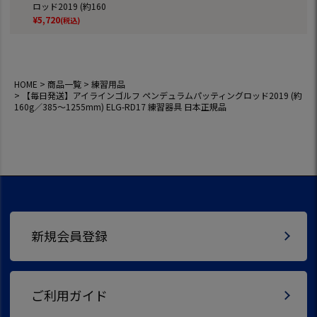
ロッド2019 (約160
g／385～1255mm)
¥
5,720
(税込)
ELG-RD17 練習器具
日本正規品
HOME
商品一覧
練習用品
【毎日発送】アイラインゴルフ ペンデュラムパッティングロッド2019 (約
160g／385～1255mm) ELG-RD17 練習器具 日本正規品
新規会員登録
ご利用ガイド