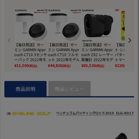
【毎日発送】ガー
【毎日発送】ガー
【毎日発送】ガー
【毎日発送】
ミン GARMIN Appr
ミン GARMIN Appr
ミン GARMIN Appr
ト ショットマ
oach CT10 3センサ
oach CT10 フルセ
oach Z82 レーザー
パター用 イン
ーパック 2022年モ
ット 2022年モデル
距離計 2022年モデ
トマーカー G-
デル 日本正規品
日本正規品
ル 日本正規品
物 日本正規品
¥
13,500
¥
44,820
¥
83,520
¥
220
(税込)
(税込)
(税込)
(税込)
商品説明
商品レビュー