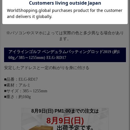
※パソコンやスマホによっては実際の色と多少異なる場合があり
ます。
アイラインゴルフ ペンデュラムパッティングロッド2019 (約1
60g／385～1255mm) ELG-RD17
安定したアドレスと一定の転がりを身に付ける
■品番：ELG-RD17
■素材：アルミ
■サイズ：385～1255mm
■重さ：約160g