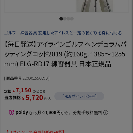
ゴルフ 練習器具 安定したアドレスと一定の転がりを身に付ける
【毎日発送】アイラインゴルフ ペンデュラムパ
ッティングロッド2019 (約160g／385～1255
mm) ELG-RD17 練習器具 日本正規品
商品番号
220901550090
7,150
¥
定価
のところ
5,720
［
416
ポイント進呈］
当店価格
¥
税込
なら
月々1,906円
から。分割手数料無料
【
ログインして会員価格を確認
】