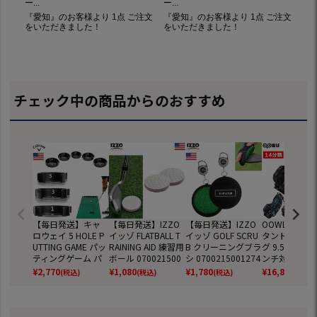
チェック中の商品からのおすすめ
【毎日発送】キャ
【毎日発送】IZZO
【毎日発送】IZZO
OOWLS 14分
ロウェイ 5 HOLE P
イッゾ FLATBALL T
イッゾ GOLF SCRU
タンドキャデ
UTTING GAME パッ
RAINING AID 練習用
B クリーニングブラ
グ 9.5型 軽量 
ティングゲーム パ
ボール 070021500
シ 0700215001274
ンチ対応 JYPR
ター練習器 070021
1277 練習器具 USA
小物 USA直輸入品
SB 【JYPER'
¥
2,770
¥
1,080
¥
1,780
¥
16,800
(税込)
(税込)
(税込)
(税込)
5001298 練習器具
直輸入品
ジナル商品】
USA直輸入品