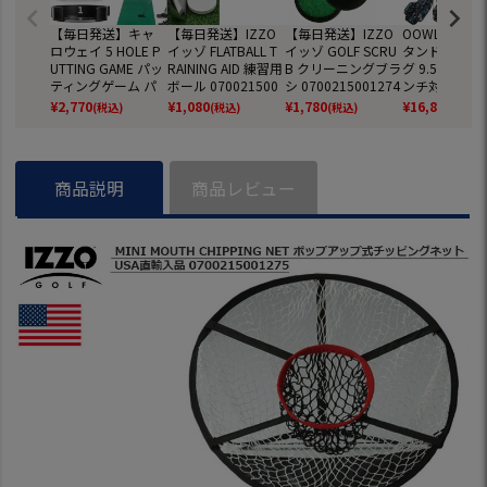
【毎日発送】キャ
【毎日発送】IZZO
【毎日発送】IZZO
OOWLS 14分
ロウェイ 5 HOLE P
イッゾ FLATBALL T
イッゾ GOLF SCRU
タンドキャデ
UTTING GAME パッ
RAINING AID 練習用
B クリーニングブラ
グ 9.5型 軽量 
ティングゲーム パ
ボール 070021500
シ 0700215001274
ンチ対応 JYPR
ター練習器 070021
1277 練習器具 USA
小物 USA直輸入品
SB 【JYPER'
¥
2,770
¥
1,080
¥
1,780
¥
16,800
(税込)
(税込)
(税込)
(税込)
5001298 練習器具
直輸入品
ジナル商品】
USA直輸入品
商品説明
商品レビュー