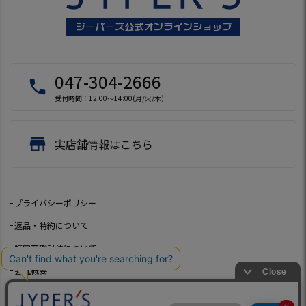
047-304-2666
local_phone
受付時間：12:00～14:00(月/火/木)
store
実店舗情報はこちら
プライバシーポリシー
返品・特約について
特定商取引法について
会社概要
よくあるご質問