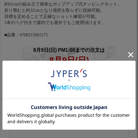
約61cmの組み立て簡単なポップアップ式チッピングネット。
折り畳むと約32cmとなり場所を取らずに収納可能。
目標を定めることで正確なショット練習が可能。
2本のペグ付きで屋内でも屋外でもご使用頂けます。
■品番：0700215001275
※スリーブ付きシャフトは対象外