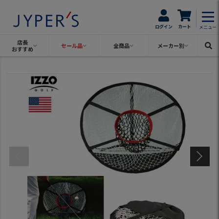
ログイン
カート
メニュー
店長
セール品
全商品
メーカー別
おすすめ