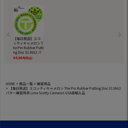
普段履き ゴル
靴
【毎日発送】スコ
ッティキャメロン T
he Pin Rubber Putti
ng Disc 013662 パ
ター練習用具 Lime
¥
4,664
(税込)
Scotty Cameron US
A直輸入品
HOME
商品一覧
練習用品
【毎日発送】スコッティキャメロン The Pin Rubber Putting Disc 013662
パター練習用具 Lime Scotty Cameron USA直輸入品