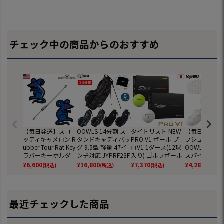
チェック中の商品からのおすすめ
【毎日発送】スコ
OOWLS 14分割 ス
タイトリスト NEW
【毎日発送】
ッティキャメロン R
タンドキャディバッ
PRO V1 ボール プ
フシューズ メ
ubber Tour Rat Key
グ 9.5型 軽量 47イ
ロV1 1ダース(12球
OOWLS クラ
ラバーキーホルダ
ンチ対応 JYPRF23F
入り) ゴルフボール
スパイクレス
ー BLUE Scotty Ca
SB 【JYPER'Sオリ
2025年モデル TITL
ーズ JYPRF00
¥
6,600
¥
16,800
¥
7,370
¥
4,280
(税込)
(税込)
(税込)
(税込)
meron USA直輸入
ジナル商品】
EIST 日本正規品
パイクレスシ
品【稀少】【レ
スパイクレス 
ア】
ーズ ジーパー
ニーカータイプ 
最近チェックした商品
f 防水 靴 グッ
しゃれ スパイ
スゴルフシュ