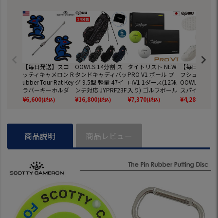
【毎日発送】スコ
OOWLS 14分割 ス
タイトリスト NEW
【毎日発送】
ッティキャメロン R
タンドキャディバッ
PRO V1 ボール プ
フシューズ メ
ubber Tour Rat Key
グ 9.5型 軽量 47イ
ロV1 1ダース(12球
OOWLS クラ
ラバーキーホルダ
ンチ対応 JYPRF23F
入り) ゴルフボール
スパイクレス
ー BLUE Scotty Ca
SB 【JYPER'Sオリ
2025年モデル TITL
ーズ JYPRF00
¥
6,600
¥
16,800
¥
7,370
¥
4,280
(税込)
(税込)
(税込)
(税込)
meron USA直輸入
ジナル商品】
EIST 日本正規品
パイクレスシ
品【稀少】【レ
スパイクレス 
ア】
ーズ ジーパー
ニーカータイプ 
商品説明
商品レビュー
f 防水 靴 グッ
しゃれ スパイ
スゴルフシュ
普段履き ゴル
靴