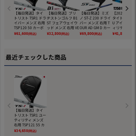
【毎日発送】タイ
【毎日発送】ブリ
【毎日発送】ミズ
【2025/8/2
トリスト TSR1 ドラ
ヂストンゴルフ B1
ノ ST-Z 230 ドライ
タイトリスト T
イバー メンズ 右用
ST フェアウェイウ
バー メンズ 右用 T
U アイアン型
TSP120 50 カーボ
ッド メンズ 右用 VE
OUR AD GM D カー
ィリティ メン
ンシャフト 日本正
NTUS BS6 カーボン
ボンシャフト 日本
用 TENSEI 1K 
¥
61,600
¥
32,800
¥
69,800
¥
41,800
(税込)
(税込)
(税込)
(税込)
規品 2023年モデル
シャフト 日本正規
正規品 2023年モデ
HY カーボン
品 2023年モデル
ル
ト 日本正規品 
年モデル Titlei
ルフクラブ
最近チェックした商品
【毎日発送】タイ
トリスト TSR1 ユー
ティリティ メンズ
右用 TSP121 55 カ
ーボンシャフト 日
¥
34,650
(税込)
本正規品 2023年モ