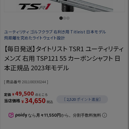
ユーティリティ ゴルフクラブ 右利き用 Titleist 日本モデル
飛距離を究めたライトウェイト設計
【毎日発送】タイトリスト TSR1 ユーティリティ
メンズ 右用 TSP121 55 カーボンシャフト 日
本正規品 2023年モデル
商品番号
201100330244
49,500
¥
定価
のところ
34,650
［
2,520
ポイント進呈］
当店価格
¥
税込
なら
月々11,550円
から。分割手数料無料