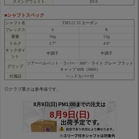
スイングウェイト
D3.0
■シャフトスペック
シャフト名
TSP121 55 カーボン
フレックス
S
R
重量
56g
53g
トルク
3.7°
4.0°
キックポイ
中調子
中調子
ント
ツアーベルベット・ラバー・360°・ライト グレー フラット
グリップ
キャップ 60R（M60）
付属品
ヘッドカバー付
◎クラブ重さは参考値です。
※スリーブ付きシャフトは対象外