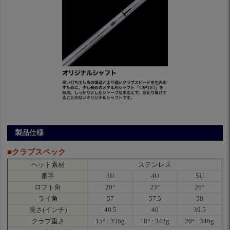
製品仕様
■クラブスペック
ヘッド素材
ステンレス
番手
3U
4U
5U
ロフト角
20°
23°
26°
ライ角
57
57.5
58
長さ(インチ)
40.5
40
39.5
クラブ重さ
15° : 338g
18° : 342g
20° : 346g