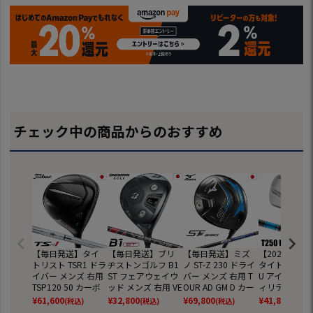
チェック中の商品からのおすすめ
【毎日発送】タイ
【毎日発送】ブリ
【毎日発送】ミズ
【2025/8/2
トリスト TSR1 ドラ
ヂストンゴルフ B1
ノ ST-Z 230 ドライ
タイトリスト T
イバー メンズ 右用
ST フェアウェイウ
バー メンズ 右用 T
U アイアン型
TSP120 50 カーボ
ッド メンズ 右用 VE
OUR AD GM D カー
ィリティ メン
ンシャフト 日本正
NTUS BS6 カーボン
ボンシャフト 日本
用 TENSEI 1K 
¥
61,600
¥
32,800
¥
69,800
¥
41,800
(税込)
(税込)
(税込)
(税込)
規品 2023年モデル
シャフト 日本正規
正規品 2023年モデ
HY カーボン