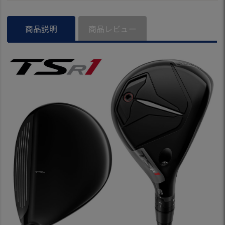
品 2023年モデル
ル
ト 日本正規品 
年モデル Titlei
ルフクラブ
商品説明
商品レビュー