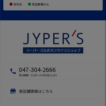
定休日
発送業務のみ
047-304-2666
local_phone
受付時間：12:00～14:00(月/火/木)
store
実店舗情報はこちら