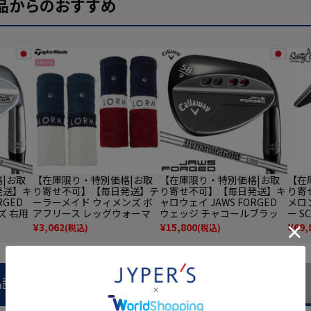
品からのおすすめ
|お取
【在庫限り・特別価格|お取
【在庫限り・特別価格|お取
【在
発送】キ
り寄せ不可】【毎日発送】テ
り寄せ不可】【毎日発送】キ
り寄
RGED
ーラーメイド ウィメンズ ボ
ャロウェイ JAWS FORGED
メロン
ズ 右用
アフリース レッグウォーマ
ウェッジ チャコールブラッ
ー S
ーガンディ
ー TD412 レディース Taylor
ク メンズ 右用 Dynamic Gol
PUT
¥
3,062
¥
15,800
¥
69,
(税込)
(税込)
本正規
Made 2022秋冬モデル 日本
dバーガンディ スチールシャ
ルフ
正規品
フト 日本正規品 2023年モデ
日本
ル
ドカ
品説明
商品レビュー