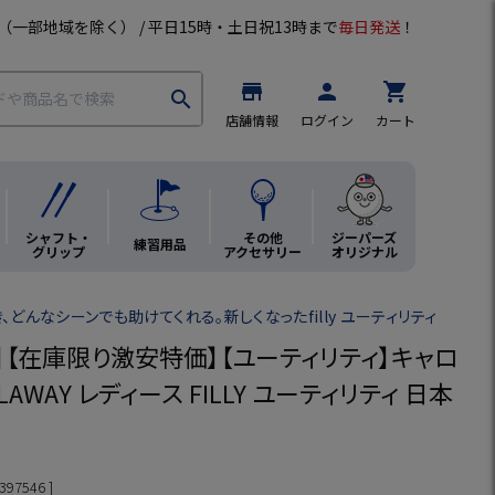
（一部地域を除く） / 平日15時・土日祝13時まで
毎日発送
！
store
person
shopping_cart
search
店舗情報
ログイン
カート
シャフト・
その他
ジーパーズ
練習用品
グリップ
アクセサリー
オリジナル
どんなシーンでも助けてくれる。新しくなったfilly ユーティリティ
】【在庫限り激安特価】【ユーティリティ】キャロ
LAWAY レディース FILLY ユーティリティ 日本
397546