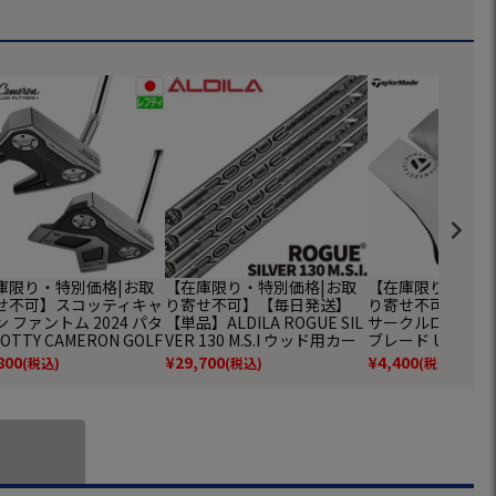
庫限り・特別価格|お取
【在庫限り・特別価格|お取
【在庫限り・特別
せ不可】スコッティキャ
り寄せ不可】【毎日発送】
り寄せ不可】テー
 ファントム 2024 パタ
【単品】ALDILA ROGUE SIL
サークルロゴ パ
COTTY CAMERON GOLF
VER 130 M.S.I ウッド用カー
ブレード UN790 ゴ
TER 2024 PHANTOM ゴ
ボンシャフト単品 2020 日本
年モデル TaylorM
800
¥
29,700
¥
4,400
(税込)
(税込)
(税込)
クラブ 左用 レフティー
モデル アルディラ ローグ シ
規品
モデル 日本正規品 ヘッ
ルバー【シャフト単体】
バー付属