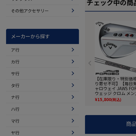
チェック中の商
その他アクセサリー
メーカーから探す
ア行
カ行
サ行
【在庫限り・特別価格
り寄せ不可】【毎日
タ行
ャロウェイ JAWS FO
ウェッジ クロム メン
ナ行
Dynamic Goldバ
¥
15,800
(税込)
スチールシャフト 日
品 2023年モデル
ハ行
マ行
商
ヤ行