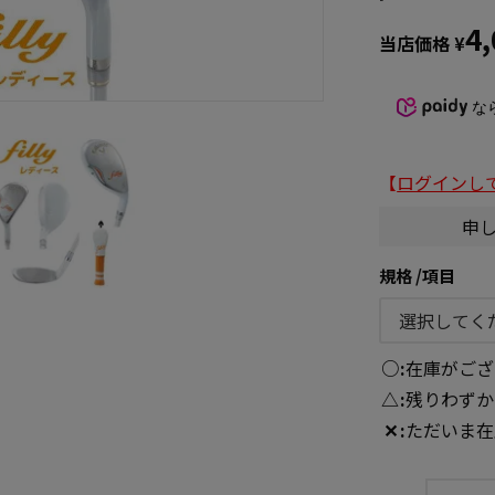
4
当店価格
¥
な
【
ログインし
申
規格
項目
○
在庫がござ
△
残りわずか
✕
ただいま在