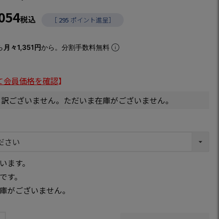
,054
税込
［
295
ポイント進呈］
ら
月々1,351円
から。分割手数料無料
て会員価格を確認
】
し訳ございません。ただいま在庫がございません。
います。
です。
庫がございません。