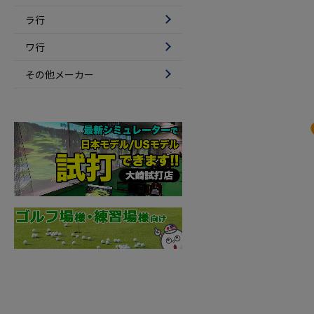
ラ行
ワ行
その他メーカー