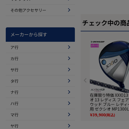
その他アクセサリー
チェック中の商
メーカーから探す
ア行
カ行
サ行
タ行
ナ行
在庫限り特価 XXIO1
オ 13 レディス フェ
ハ行
ウッド ブルー レディ
用 ゼクシオ MP1300
ンシャフト DUNLOP
マ行
¥
39,900
(税込)
ップ ゴルフ クラブ 2
デル 日本正規品
ヤ行