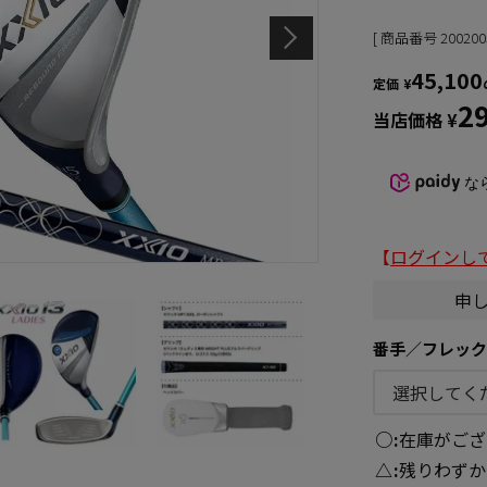
商品番号
200200
45,100
定価
¥
2
当店価格
¥
な
【
ログインし
申
番手／フレッ
○
在庫がござ
△
残りわずか