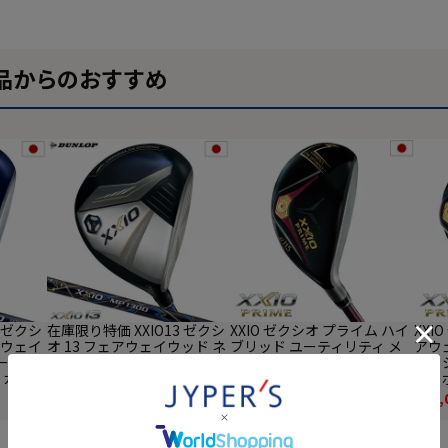
品からのおすすめ
3 ゼクシ
在庫限り特価 XXIO13 ゼクシ
XXIO ゼクシオ プライム ハイ
XXI
アウェイ
オ 13 フェアウェイウッド ネ
ブリッド ユーティリティ メ
アウ
ース 右
イビー メンズ 右用 ゼクシオ
ンズ 右用 ゼクシオ プライム
ゼクシ
L カーボ
MP1300 カーボンシャフト D
SP-1300 カーボンシャフト D
カーボ
 ダンロ
UNLOP ダンロップ ゴルフ ク
UNLOP ゴルフクラブ 2025年
ゴル
¥
25,800
¥
60,500
¥
88,
(税込)
(税込)
024年モ
ラブ 2024年モデル 日本正規
モデル 日本正規品
日本
品