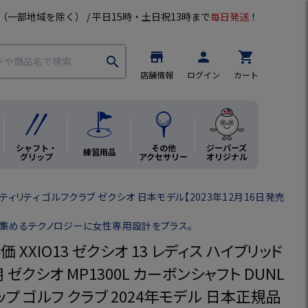
（一部地域を除く） / 平日15時・土日祝13時まで
毎日発送
！
store
person
shopping_cart
search
店舗情報
ログイン
カート
シャフト・
その他
ジーパーズ
練習用品
グリップ
アクセサリー
オリジナル
ティリティ ゴルフクラブ ゼクシオ 日本モデル【2023年12月16日発売
に集めるテクノロジーに女性専用設計をプラス。
 XXIO13 ゼクシオ 13 レディス ハイブリッド
 ゼクシオ MP1300L カーボンシャフト DUNL
ップ ゴルフ クラブ 2024年モデル 日本正規品