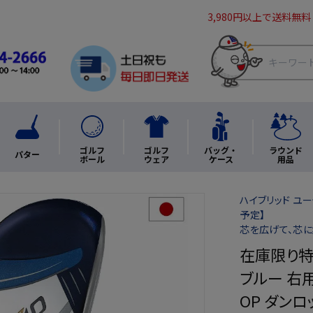
3,980円以上で送料無料
ゴルフ
ゴルフ
バッグ・
ラウンド
パター
ボール
ウェア
ケース
用品
ハイブリッド ユー
予定】
芯を広げて、芯
在庫限り特価
ブルー 右用
OP ダンロ