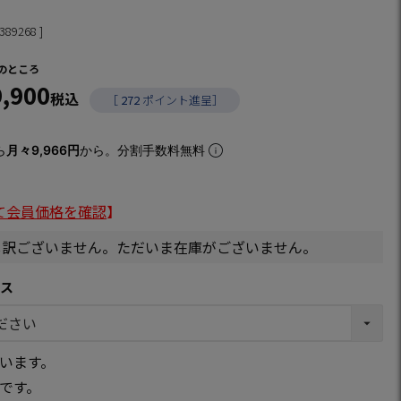
389268
のところ
9,900
税込
［
272
ポイント進呈］
ら
月々9,966円
から。分割手数料無料
て会員価格を確認
】
し訳ございません。ただいま在庫がございません。
クス
います。
です。