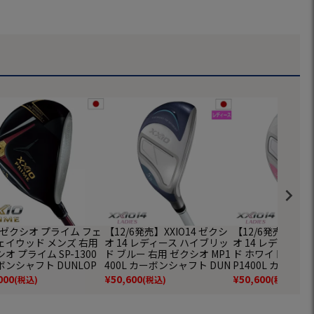
O ゼクシオ プライム フェ
【12/6発売】XXIO14 ゼクシ
【12/6発売】XXI
ェイウッド メンズ 右用
オ 14 レディース ハイブリッ
オ 14 レディース
オ プライム SP-1300
ド ブルー 右用 ゼクシオ MP1
ド ホワイト 右用 
ンシャフト DUNLOP
400L カーボンシャフト DUN
P1400L カーボン
フクラブ 2025年モデル
LOP ゴルフクラブ 2026年モ
UNLOP ゴルフクラ
000
¥
50,600
¥
50,600
(税込)
(税込)
(税込)
正規品
デル 日本正規品
モデル 日本正規品