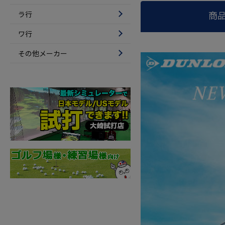
商
ラ行
ワ行
その他メーカー