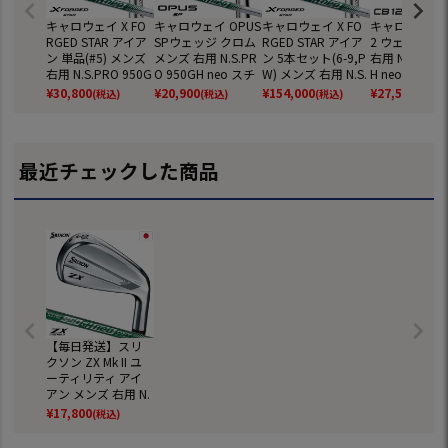
キャロウェイ X FO
キャロウェイ OPUS
キャロウェイ X FO
キャロウェイ C
RGED STAR アイア
SPウェッジ クロム
RGED STAR アイア
2 ウェッジ メ
ン 単品(#5) メンズ
メンズ 右用 N.S.PR
ン 5本セット(6-9,P
右用 N.S.PRO 
右用 N.S.PRO 950G
O 950GH neo スチ
W) メンズ 右用 N.S.
H neo スチ
H neo スチールシャ
ールシャフト 2025
PRO 950GH neo ス
フト 日本正規品
¥
30,800
¥
20,900
¥
154,000
¥
27,500
(税込)
(税込)
(税込)
(税込)
フト 日本正規品 20
年モデル Callaway
チールシャフト 日
25年モデル Ca
26年モデル Callaw
日本正規品 ゴルフ
本正規品 2026年モ
ay ゴルフクラ
ay ゴルフクラブ
クラブ【2025年9月
デル Callaway ゴル
5日発売】
フクラブ
最近チェックした商品
【毎日発送】スリ
クソン ZX Mk II ユ
ーティリティ アイ
アン メンズ 右用 N.
S.PRO 950GH neo
¥
17,800
(税込)
DST for HYBRID ス
チールシャフト 20