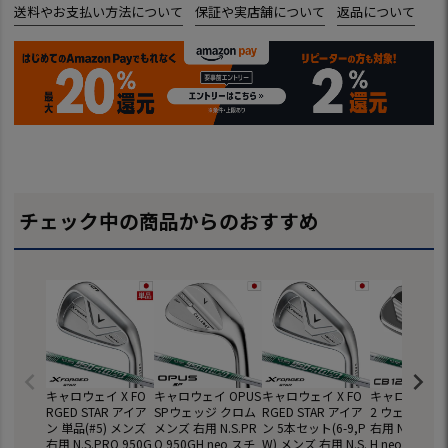
送料やお支払い方法について
保証や実店舗について
返品について
チェック中の商品からのおすすめ
キャロウェイ X FO
キャロウェイ OPUS
キャロウェイ X FO
キャロウェイ C
RGED STAR アイア
SPウェッジ クロム
RGED STAR アイア
2 ウェッジ メ
ン 単品(#5) メンズ
メンズ 右用 N.S.PR
ン 5本セット(6-9,P
右用 N.S.PRO 
右用 N.S.PRO 950G
O 950GH neo スチ
W) メンズ 右用 N.S.
H neo スチ