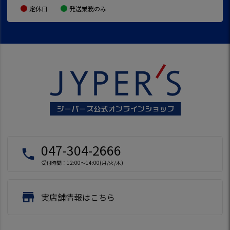
定休日
発送業務のみ
047-304-2666
local_phone
受付時間：12:00～14:00(月/火/木)
store
実店舗情報はこちら