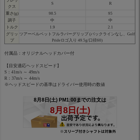
フレッ
S
R
クス
重さ(g)
98.5
95
調子
中
中
トルク
1.9
2.1
グリッ
ツアーベルベットフルラバーグリップ (バックラインなし、Golf
プ
Prideロゴ入り 49.5g/口径60)
付属品：オリジナルヘッドカバー付
【目安適応ヘッドスピード】
S：41m/s ～ 49m/s
R：37m/s ～ 44m/s
※ヘッドスピードの基準はドライバー使用時の数値
※スリーブ付きシャフトは対象外