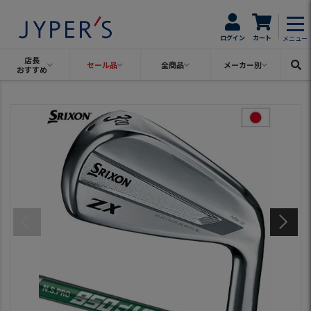
ログイン
カート
メニュー
店長
セール品
全商品
メーカー別
おすすめ