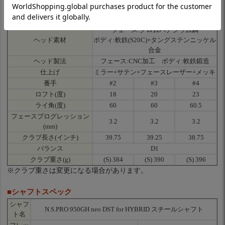
■クラブスペック
フェース:クロムバナジウム鋼
ヘッド素材
ボディ:軟鉄(S20C)+タングステンニッケル
合金
ヘッド製法
フェース:CNC加工 ボディ:軟鉄鍛造
仕上げ
ミラー+サテン+フェースレーザー+メッキ
番手
#2
#3
#4
ロフト(度)
18
20
23
ライ角(度)
60
60
60.5
フェースプログレッション
3.2
3.2
3.2
(mm)
クラブ長さ(インチ)
39.75
39.25
38.75
バランス
D1
クラブ重さ(g)
(S) 384
(S) 390
(S) 396
※クラブ重さは変更になる場合があります。
■シャフトスペック
シャフ
N.S.PRO 950GH neo DST for HYBRID スチールシャフト
ト名