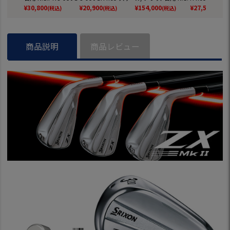
H neo スチールシャ
ールシャフト 2025
PRO 950GH neo ス
フト 日本正規品
¥
30,800
¥
20,900
¥
154,000
¥
27,500
(税込)
(税込)
(税込)
(税込)
フト 日本正規品 20
年モデル Callaway
チールシャフト 日
25年モデル Ca
26年モデル Callaw
日本正規品 ゴルフ
本正規品 2026年モ
ay ゴルフクラ
ay ゴルフクラブ
クラブ【2025年9月
デル Callaway ゴル
5日発売】
フクラブ
商品説明
商品レビュー