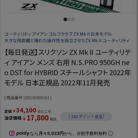
ユーティリティ アイアン ゴルフクラブ ZX Mk II 日本モデル
大きな飛距離と優れた操作性を両立させたZX Mk II ユーティリティ
【毎日発送】スリクソン ZX Mk II ユーティリテ
ィ アイアン メンズ 右用 N.S.PRO 950GH ne
o DST for HYBRID スチールシャフト 2022年
モデル 日本正規品 2022年11月発売
商品番号
200200389263
34,100
¥
定価
のところ
17,800
［
162
ポイント進呈］
当店価格
¥
税込
なら
月々5,933円
から。分割手数料無料