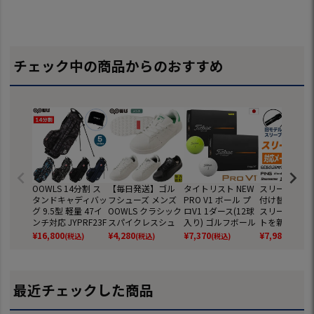
チェック中の商品からのおすすめ
OOWLS 14分割 ス
【毎日発送】ゴル
タイトリスト NEW
スリーブ交換 
タンドキャディバッ
フシューズ メンズ
PRO V1 ボール プ
付け替え お持
グ 9.5型 軽量 47イ
OOWLS クラシック
ロV1 1ダース(12球
スリーブ付き
ンチ対応 JYPRF23F
スパイクレスシュ
入り) ゴルフボール
トを新たにご
SB 【JYPER'Sオリ
ーズ JYPRF003 ス
2025年モデル TITL
スリーブへ付
¥
16,800
¥
4,280
¥
7,370
¥
7,980
(税込)
(税込)
(税込)
(税込)
ジナル商品】
パイクレスシューズ
EIST 日本正規品
ます 各メーカ
スパイクレス シュ
応 ゴルフ シ
ーズ ジーパーズ ス
ニーカータイプ gol
最近チェックした商品
f 防水 靴 グッズ お
しゃれ スパイクレ
スゴルフシューズ