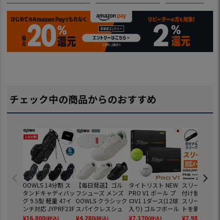
チェック中の商品からのおすすめ
OOWLS 14分割 ス
【毎日発送】ゴル
タイトリスト NEW
スリーブ交換 
タンドキャディバッ
フシューズ メンズ
PRO V1 ボール プ
付け替え お持
グ 9.5型 軽量 47イ
OOWLS クラシック
ロV1 1ダース(12球
スリーブ付き
ンチ対応 JYPRF23F
スパイクレスシュ
入り) ゴルフボール
トを新たにご
SB 【JYPER'Sオリ
ーズ JYPRF003 ス
2025年モデル TITL
スリーブへ付
¥
16,800
¥
4,280
¥
7,370
¥
7,980
(税込)
(税込)
(税込)
(税込)