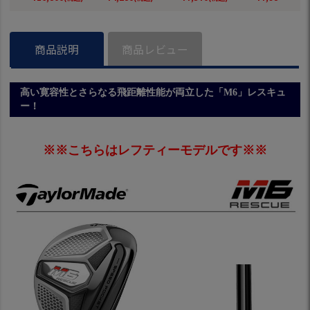
ジナル商品】
パイクレスシューズ
EIST 日本正規品
ます 各メーカ
スパイクレス シュ
応 ゴルフ シ
ーズ ジーパーズ ス
ニーカータイプ gol
商品説明
商品レビュー
f 防水 靴 グッズ お
しゃれ スパイクレ
スゴルフシューズ
普段履き ゴルフの
高い寛容性とさらなる飛距離性能が両立した「M6」レスキュ
靴
ー！
※※こちらはレフティーモデルです※※