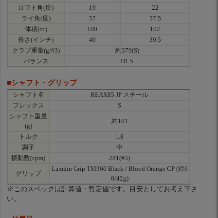
ロフト角(度)
19
22
ライ角(度)
57
57.5
体積(cc)
100
102
長さ(インチ)
40
39.5
クラブ重量(g/#3)
約379(S)
バランス
D1.5
■シャフト・グリップ
シャフト名
REAX85 JP スチール
フレックス
S
シャフト重量
約101
(g)
トルク
1.8
調子
中
振動数(cpm)
281(#3)
Lamkin Grip TM360 Black / Blood Orange CP (径6
グリップ
0/42g)
※このスペックは計算値・暫定値です。目安としてお考え下さ
い。