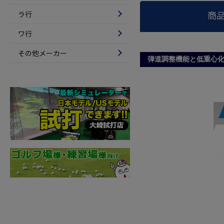
商
ラ行
ワ行
その他メーカー
弾道調整機能と低重心化