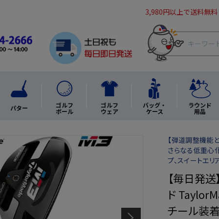
3,980円以上で送料無料
ゴルフ
ゴルフ
バッグ・
ラウンド
パター
ボール
ウェア
ケース
用品
【弾道調整機能
さらなる低重心化
プ、スイートエリ
【毎日発送
ド Taylor
チール装着]