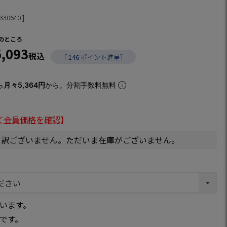
330640
のところ
6,093
税込
［
146
ポイント進呈］
ら
月々5,364円
から。分割手数料無料
て会員価格を確認
】
し訳ございません。ただいま在庫がございません。
います。
です。