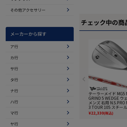
その他アクセサリー
チェック中の商
メーカーから探す
ア行
カ行
サ行
タ行
ナ行
テーラーメイド MG5 M
GRIND 5 WEDGE 
ハ行
メンズ 右用 N.S.PRO 
3 TOUR 105 スチ
ト TaylorMade 日本
マ行
¥
22,330
(税込)
025年モデル ゴルフ
ヤ行