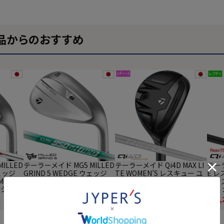
品からのおすすめ
ILLED
テーラーメイド MG5 MILLED
テーラーメイド Qi4D MAX LI
テーラ
ウェッジ
GRIND 5 WEDGE ウェッジ
TE WOMEN’S レスキュー ユ
E 
MODUS
メンズ 右用 N.S.PRO 950GH
ーティリティ レディース 右
メンズ
ールシャフ
NEO スチールシャフト Tayl
用 REAX 45 カーボン 2026年
X 7
正規品 2
orMade 日本正規品 2025年
モデル 日本正規品 TaylorMa
日本正
¥
22,330
¥
57,200
¥
57,
(税込)
(税込)
クラブ
モデル ゴルフクラブ
de ゴルフクラブ
フク