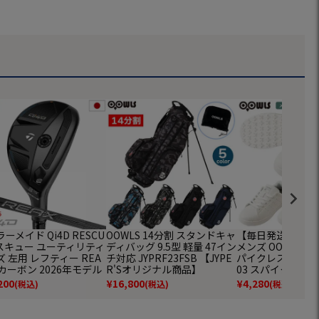
ーメイド Qi4D RESCU
OOWLS 14分割 スタンドキャ
【毎日発送】ゴル
レスキュー ユーティリティ
ディバッグ 9.5型 軽量 47イン
メンズ OOWLS 
 左用 レフティー REA
チ対応 JYPRF23FSB 【JYPE
パイクレスシューズ 
5 カーボン 2026年モデル
R'Sオリジナル商品】
03 スパイクレス
規品 TaylorMade ゴル
パイクレス シュー
200
¥
16,800
¥
4,280
(税込)
(税込)
(税込)
ラブ
ーズ スニーカータイ
防水 靴 グッズ お
イクレスゴルフシ