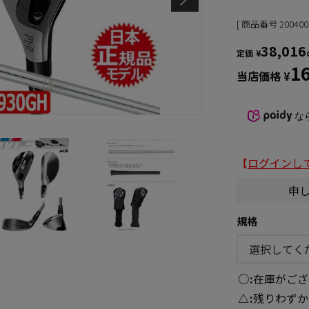
商品番号
200400
38,016
定価
¥
1
当店価格
¥
な
【
ログインし
申
規格
○
在庫がござ
△
残りわずか