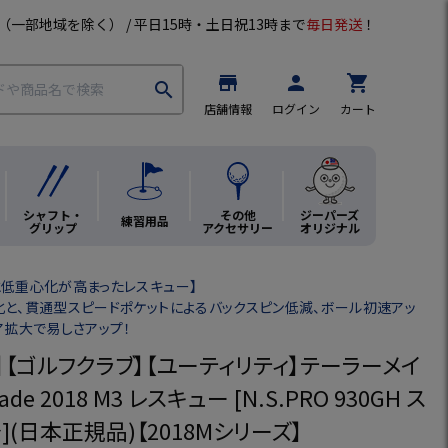
（一部地域を除く） / 平日15時・土日祝13時まで
毎日発送
！
store
person
shopping_cart
search
店舗情報
ログイン
カート
シャフト・
その他
ジーパーズ
練習用品
グリップ
アクセサリー
オリジナル
と低重心化が高まったレスキュー】
と、貫通型スピードポケットによるバックスピン低減、ボール初速アッ
ア拡大で易しさアップ！
】【ゴルフクラブ】【ユーティリティ】テーラーメイ
Made 2018 M3 レスキュー [N.S.PRO 930GH ス
(日本正規品)【2018Mシリーズ】