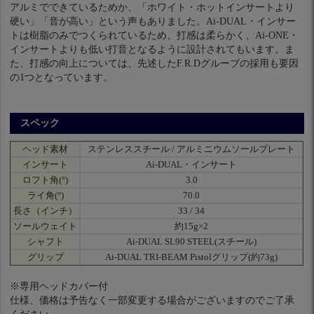
アルミでできているためか、「ホワイト・ホットインサートより
硬い」「音が高い」という声もありました。Ai-DUAL・インサー
トは樹脂のみでつくられているため、打感は柔らかく、Ai-ONE・
インサートよりも低い打音となるように設計されてもいます。ま
た、打感の向上については、先述したF.R.Dグルーブの採用も要因
の1つとなっています。
スペック
ヘッド素材
ステンレススチール / アルミニウムソールプレート
インサート
Ai-DUAL・インサート
ロフト角(°)
3.0
ライ角(°)
70.0
長さ（インチ）
33 / 34
ソールウェイト
約15g×2
シャフト
Ai-DUAL SL90 STEEL(スチール)
グリップ
Ai-DUAL TRI-BEAM Pistolグリップ(約73g)
※専用ヘッドカバー付
仕様、価格は予告なく一部変更する場合がございますのでご了承