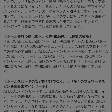
ことで、より薄めのライン（曲がり幅を少なく読む）でカップを
狙えるようになりました。意図したとおりの距離感と方向性を実
現しやすく、カップインの可能性を大きく引き上げてくれます。
加えて、ラケットホーゼルがヘッドのブレに対して強さを発揮す
ることで、極限まで寛容性を追求したモデルになっています。ラ
インアップも豊富で、全10種類を用意しています。
【ボールを打つ側は柔らかく内側は硬い、2種類の樹脂】
「Ai-DUAL TRI-BEAMパター」は、先に登場したAi-DUALパター
と同様に、約1万5000回のシミュレーションと72種類のプロトタイ
プ製作を経て完成したAi-DUAL・インサートを搭載しています。A
i-DUAL・インサートは、Ai-ONE・インサートやAi-ONEチタン・
インサートとは違い、樹脂のみでつくられており、ボールを打つ
側に柔らかい樹脂、内側に硬い樹脂という構造を採用していま
す。
【ボールスピードの安定性だけでなく、より多くのフォワードス
ピンを生み出すインサート】
Ai-DUAL・インサートでは、2層の樹脂の境目部分がAi-ONE・イ
ンサートの裏側のように複雑に曲がりくねった形状となっていま
す。これは、どこで打ってもボールスピードが安定するAi-ONE・
インサートのような性能はもちろんのこと、ボールに与えられる
回転にも着目してAIが開発したものです。一般的に、ギア効果に