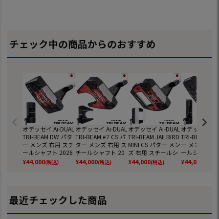
チェック中の商品からのおすすめ
オデッセイ Ai-DUAL
オデッセイ Ai-DUAL
オデッセイ Ai-DUAL
オデッセイ Ai-
TRI-BEAM DW パタ
TRI-BEAM #7 CS パ
TRI-BEAM JAILBIRD
TRI-BEAM #1
ー メンズ 右用 スチ
ター メンズ 右用 ス
MINI CS パター メン
ー メンズ 右用
ールシャフト 2026
チールシャフト 20
ズ 右用 スチールシ
ールシャフト 2
年モデル ODYSSEY
26年モデル ODYSS
ャフト 2026年モデ
年モデル ODYS
¥
44,000
¥
44,000
¥
44,000
¥
44,000
(税込)
(税込)
(税込)
(税込)
日本正規品 日本モ
EY 日本正規品 日本
ル ODYSSEY 日本正
日本正規品 日
デル ゴルフクラブ
モデル ゴルフクラ
規品 日本モデル ゴ
デル ゴルフク
ブ
ルフクラブ
最近チェックした商品