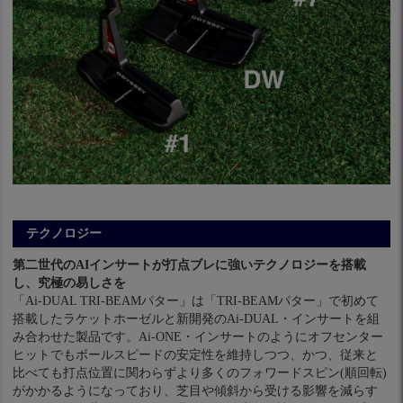
テクノロジー
第二世代のAIインサートが打点ブレに強いテクノロジーを搭載
し、究極の易しさを
「Ai-DUAL TRI-BEAMパター」は「TRI-BEAMパター」で初めて
搭載したラケットホーゼルと新開発のAi-DUAL・インサートを組
み合わせた製品です。Ai-ONE・インサートのようにオフセンター
ヒットでもボールスピードの安定性を維持しつつ、かつ、従来と
比べても打点位置に関わらずより多くのフォワードスピン(順回転)
がかかるようになっており、芝目や傾斜から受ける影響を減らす