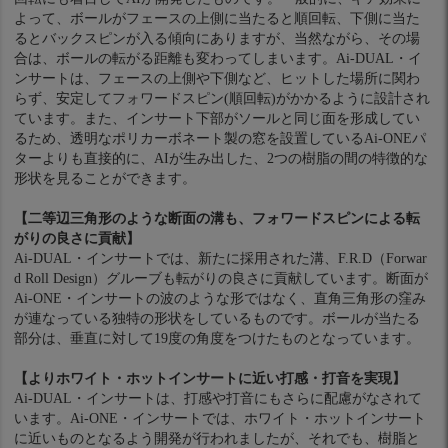
よって、ボールがフェースの上側に当たると順回転、下側に当た
るとバックスピンが入る傾向にありますが、当然ながら、その場
合は、ボールの転がる距離も変わってしまいます。Ai-DUAL・イ
ンサートは、フェースの上側や下側など、ヒットした場所に関わ
らず、安定してフォワードスピン(順回転)がかかるように設計され
ています。また、インサート下部がソールと同じ面を形成してい
るため、透明なポリカーボネート製の窓を設置しているAi-ONEパ
ターよりも直接的に、AIが生み出した、2つの樹脂の間の特徴的な
形状を見ることができます。
【二等辺三角形のような断面の溝も、フォワードスピンによる転
がりの良さに貢献】
Ai-DUAL・インサートでは、新たに採用された溝、F.R.D（Forwar
d Roll Design）グルーブも転がりの良さに貢献しています。断面が
Ai-ONE・インサートの波のような形ではなく、直角三角形の窪み
が連なっている独特の形状をしているものです。ボールが当たる
部分は、垂直に対して19度の角度をつけたものとなっています。
【よりホワイト・ホットインサートに近い打感・打音を実現】
Ai-DUAL・インサートは、打感や打音にもさらに配慮がなされて
います。Ai-ONE・インサートでは、ホワイト・ホットインサート
に近いものとなるよう開発が行われましたが、それでも、樹脂と