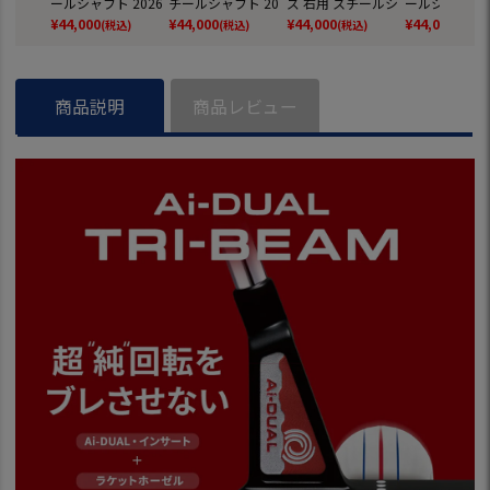
ールシャフト 2026
チールシャフト 20
ズ 右用 スチールシ
ールシャフト 2
年モデル ODYSSEY
26年モデル ODYSS
ャフト 2026年モデ
年モデル ODYS
¥
44,000
¥
44,000
¥
44,000
¥
44,000
(税込)
(税込)
(税込)
(税込)
日本正規品 日本モ
EY 日本正規品 日本
ル ODYSSEY 日本正
日本正規品 日
デル ゴルフクラブ
モデル ゴルフクラ
規品 日本モデル ゴ
デル ゴルフク
ブ
ルフクラブ
商品説明
商品レビュー