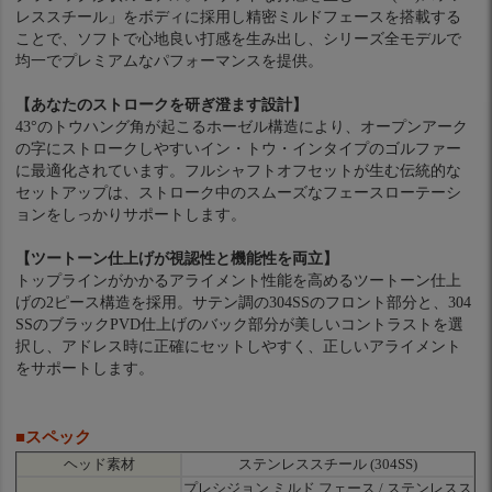
レススチール」をボディに採用し精密ミルドフェースを搭載する
ことで、ソフトで心地良い打感を生み出し、シリーズ全モデルで
均一でプレミアムなパフォーマンスを提供。
【あなたのストロークを研ぎ澄ます設計】
43°のトウハング角が起こるホーゼル構造により、オープンアーク
の字にストロークしやすいイン・トウ・インタイプのゴルファー
に最適化されています。フルシャフトオフセットが生む伝統的な
セットアップは、ストローク中のスムーズなフェースローテーシ
ョンをしっかりサポートします。
【ツートーン仕上げが視認性と機能性を両立】
トップラインがかかるアライメント性能を高めるツートーン仕上
げの2ピース構造を採用。サテン調の304SSのフロント部分と、304
SSのブラックPVD仕上げのバック部分が美しいコントラストを選
択し、アドレス時に正確にセットしやすく、正しいアライメント
をサポートします。
■スペック
ヘッド素材
ステンレススチール (304SS)
プレシジョン ミルド フェース / ステンレスス