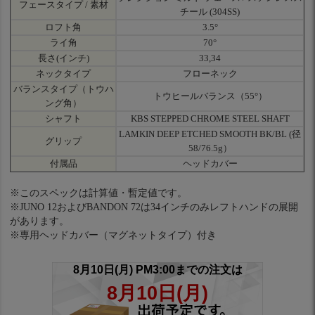
フェースタイプ / 素材
チール (304SS)
ロフト角
3.5°
ライ角
70°
長さ(インチ)
33,34
ネックタイプ
フローネック
バランスタイプ（トウハ
トウヒールバランス（55°）
ング角）
シャフト
KBS STEPPED CHROME STEEL SHAFT
LAMKIN DEEP ETCHED SMOOTH BK/BL (径
グリップ
58/76.5g）
付属品
ヘッドカバー
※このスペックは計算値・暫定値です。
※JUNO 12およびBANDON 72は34インチのみレフトハンドの展開
があります。
※専用ヘッドカバー（マグネットタイプ）付き