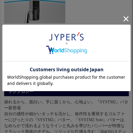
テクノロジー
操れるから、面白い。手に届くから、心地よい。『SYSTM2』パタ
ー新登場
自分の感性や細かいタッチを活かし、操作性を重視するゴルファ
ーにぴったりの『SYSTM2』パター。「SYSTM2 Soto」パターは、
なめらかで流れるようなラインと丸みを帯びたバンパーが特徴な
クラシック形状のモデル。ソリッドな打感を生む「304(SS)ステン