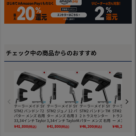
チェック中の商品からのおすすめ
テーラーメイド SY
テーラーメイド SY
テーラーメイド SY
テーラーメイド
STM2 バンドン 72
STM2 ジュノ 12 パ
STM2 バンドン TM
STM2 ジュノ T
パター メンズ 右用
ター メンズ 右用 3
2 トラスセンター
トラスヒール 
33,34インチ Taylor
3,34インチ TaylorM
パター メンズ 右用
ー メンズ 右用 
Made 2026年モデ
ade 2026年モデル
33,34インチ Taylor
4インチ Taylo
¥
41,800
¥
41,800
¥
46,200
¥
46,200
(税込)
(税込)
(税込)
(税込)
ル 日本正規品 ゴル
日本正規品 ゴルフ
Made 2026年モデ
e 2026年モデ
フクラブ
クラブ
ル 日本正規品 ゴル
本正規品 ゴル