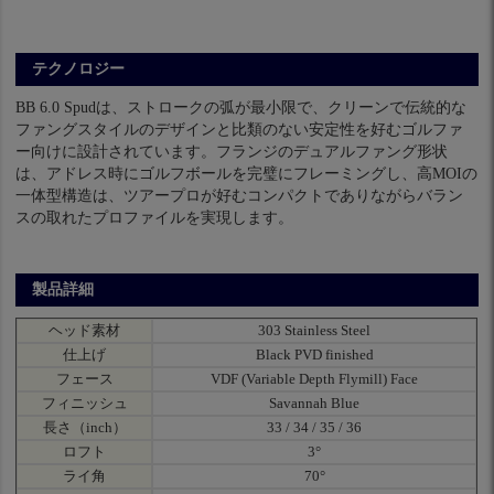
テクノロジー
BB 6.0 Spudは、ストロークの弧が最小限で、クリーンで伝統的な
ファングスタイルのデザインと比類のない安定性を好むゴルファ
ー向けに設計されています。フランジのデュアルファング形状
は、アドレス時にゴルフボールを完璧にフレーミングし、高MOIの
一体型構造は、ツアープロが好むコンパクトでありながらバラン
スの取れたプロファイルを実現します。
製品詳細
ヘッド素材
303 Stainless Steel
仕上げ
Black PVD finished
フェース
VDF (Variable Depth Flymill) Face
フィニッシュ
Savannah Blue
長さ（inch）
33 / 34 / 35 / 36
ロフト
3°
ライ角
70°