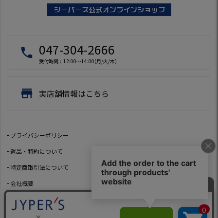
047-304-2666
local_phone
受付時間：12:00～14:00(月/火/木)
store
実店舗情報はこちら
プライバシーポリシー
返品・特約について
特定商取引法について
会社概要
よくあるご質問
お問い合わせ