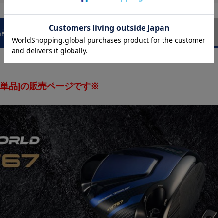
規品
品説明
商品レビュー
ン単品]の販売ページです※