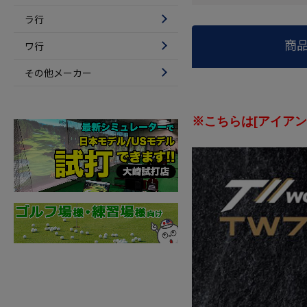
ラ行
商
ワ行
その他メーカー
※こちらは[アイア