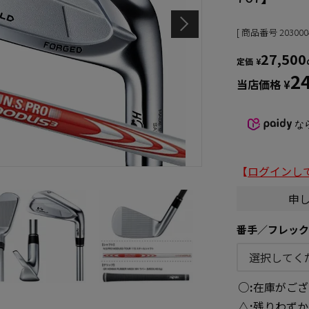
商品番号
203000
27,500
定価
¥
2
当店価格
¥
な
【
ログインし
申
番手／フレッ
○
在庫がござ
△
残りわずか