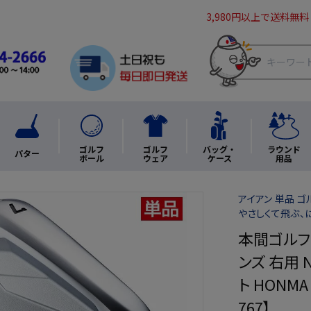
3,980円以上で送料無料
ゴルフ
ゴルフ
バッグ・
ラウンド
パター
ボール
ウェア
ケース
用品
アイアン 単品 
やさしくて飛ぶ、
本間ゴルフ T
ンズ 右用 N
ト HONM
767】