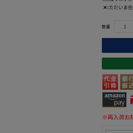
✕
ただいま在
※再入荷お