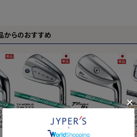
品からのおすすめ
 TW P
本間ゴルフ T//WORLD TW77
本間ゴルフ T//WORLD Hx IR
本間ゴ
W) メン
7 PCB MAX IRON ツアーワー
ON ツアーワールド アイアン
x ア
neo ス
ルド アイアン 単品(#5,#11,A
単品(5,AW) メンズ 右用 N.S.P
ズ 右
A 202
W,SW) メンズ 右用 N.S.PRO 9
RO 950GH neo スチールシャ
ンシャ
 ゴルフ
50GH neo スチールシャフト
フト HONMA 日本正規品 ゴ
モデ
¥
27,500
¥
23,100
¥
27,
(税込)
(税込)
HONMA ゴルフクラブ 日本正
ルフクラブ
ラブ【