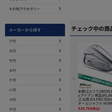
その他アクセサリー
チェック中の商
メーカーから探す
ア行
カ行
サ行
タ行
ナ行
ハ行
本間ゴルフ T//WORLD
x アイアン 単品(#5,A
ズ 右用 N.S.PRO 950
マ行
チールシャフト HONM
4年モデル 日本正規品
¥
24,750
(税込)
ヤ行
クラブ【TW767】