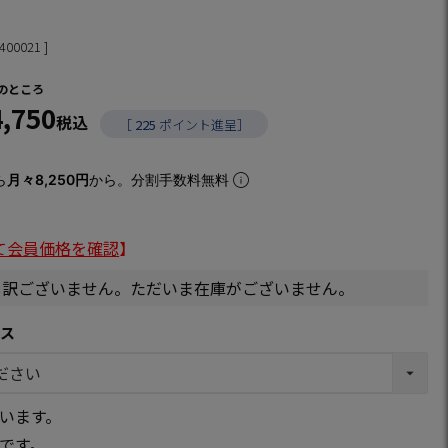
400021
のところ
4,750
税込
［
225
ポイント進呈］
ら
月々8,250円
から。分割手数料無料
て会員価格を確認
】
し訳ございません。ただいま在庫がございません。
クス
います。
です。