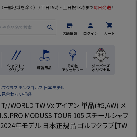
（一部地域を除く） / 平日15時・土日祝13時まで
毎日発送
！
store
person
shopping_cart
search
店舗情報
ログイン
カート
シャフト・
その他
ジーパーズ
練習用品
グリップ
アクセサリー
オリジナル
ゴルフクラブ ホンマゴルフ 日本モデル
に見合わない打感
//WORLD TW Vx アイアン 単品(#5,AW) メ
.S.PRO MODUS3 TOUR 105 スチールシャフ
A 2024年モデル 日本正規品 ゴルフクラブ【TW