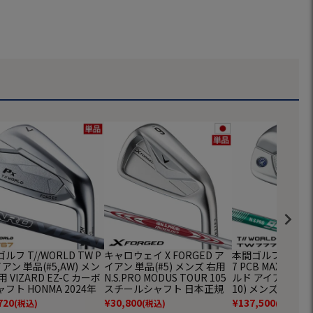
ルフ T//WORLD TW P
キャロウェイ X FORGED ア
本間ゴルフ T//WOR
イアン 単品(#5,AW) メン
イアン 単品(#5) メンズ 右用
7 PCB MAX IR
用 VIZARD EZ-C カーボ
N.S.PRO MODUS TOUR 105
ルド アイアン 5本セ
フト HONMA 2024年
スチールシャフト 日本正規
10) メンズ 右用 N.S
ル 日本正規品 ゴルフク
品 2026年モデル Callaway
GH neo スチール
720
¥
30,800
¥
137,500
(税込)
(税込)
(税込)
TW767】
ゴルフクラブ
ONMA ゴルフクラ