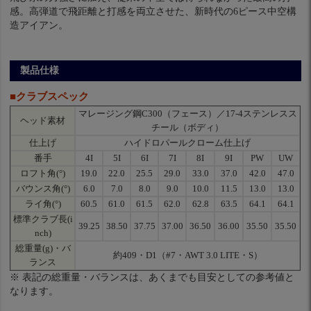
感。高弾道で飛距離と打感を両立させた、新時代の6ピース中空構
造アイアン。
製品仕様
■クラブスペック
マレージング鋼C300（フェース）／17-4ステンレスス
ヘッド素材
チール（ボディ）
仕上げ
ハイドロパールクローム仕上げ
番手
4I
5I
6I
7I
8I
9I
PW
UW
ロフト角(°)
19.0
22.0
25.5
29.0
33.0
37.0
42.0
47.0
バウンス角(°)
6.0
7.0
8.0
9.0
10.0
11.5
13.0
13.0
ライ角(°)
60.5
61.0
61.5
62.0
62.8
63.5
64.1
64.1
標準クラブ長(i
39.25
38.50
37.75
37.00
36.50
36.00
35.50
35.50
nch)
総重量(g)・バ
約409・D1（#7・AWT 3.0 LITE・S）
ランス
※ 表記の総重量・バランスは、あくまでも目安としての参考値と
なります。