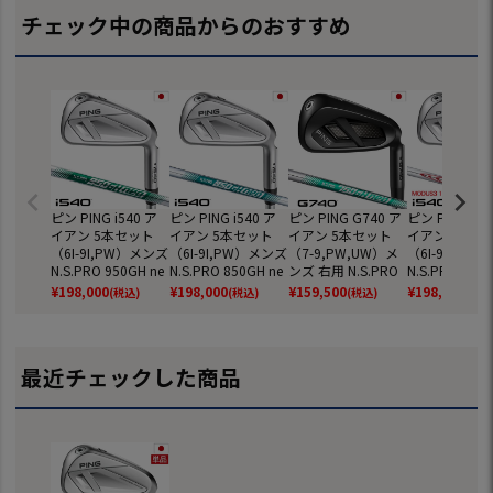
チェック中の商品からのおすすめ
ピン PING i540 ア
ピン PING i540 ア
ピン PING G740 ア
ピン PING i54
イアン 5本セット
イアン 5本セット
イアン 5本セット
イアン 5本セ
（6I-9I,PW）メンズ
（6I-9I,PW）メンズ
（7-9,PW,UW）メ
（6I-9I,PW
N.S.PRO 950GH ne
N.S.PRO 850GH ne
ンズ 右用 N.S.PRO
N.S.PRO MOD
o スチール 2026年
o スチール 2026年
750GH neo スチー
OUR 115 ス
¥
198,000
¥
198,000
¥
159,500
¥
198,000
(税込)
(税込)
(税込)
(税込
モデル 日本正規品
モデル 日本正規品
ル 2026年モデル 日
2026年モデル
日本モデル ゴルフ
日本モデル ゴルフ
本正規品 日本モデ
正規品 日本モ
ゴルフクラブ 右用
ゴルフクラブ 右用
ル ゴルフ ゴルフク
ゴルフ ゴルフ
右打ち 右利き
右打ち 右利き
ラブ 右利き
ブ 右用 右打ち
最近チェックした商品
き