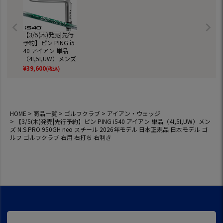
【3/5(木)発売|先行
予約】ピン PING i5
40 アイアン 単品
（4I,5I,UW）メンズ
N.S.PRO 950GH ne
¥
39,600
(税込)
o スチール 2026年
モデル 日本正規品
日本モデル ゴルフ
ゴルフクラブ 右用
右打ち 右利き
HOME
商品一覧
ゴルフクラブ
アイアン・ウェッジ
【3/5(木)発売|先行予約】ピン PING i540 アイアン 単品（4I,5I,UW）メン
ズ N.S.PRO 950GH neo スチール 2026年モデル 日本正規品 日本モデル ゴ
ルフ ゴルフクラブ 右用 右打ち 右利き