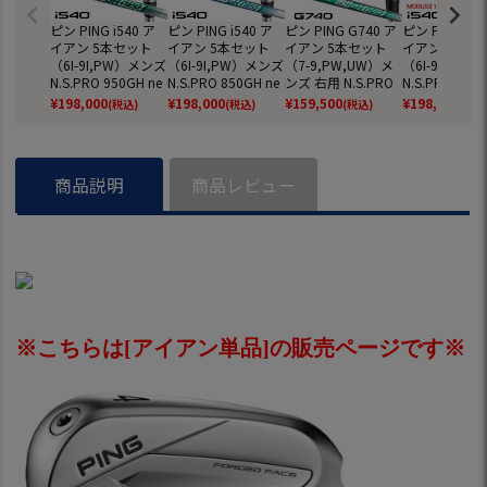
ピン PING i540 ア
ピン PING i540 ア
ピン PING G740 ア
ピン PING i54
イアン 5本セット
イアン 5本セット
イアン 5本セット
イアン 5本セ
（6I-9I,PW）メンズ
（6I-9I,PW）メンズ
（7-9,PW,UW）メ
（6I-9I,PW
N.S.PRO 950GH ne
N.S.PRO 850GH ne
ンズ 右用 N.S.PRO
N.S.PRO MOD
o スチール 2026年
o スチール 2026年
750GH neo スチー
OUR 115 ス
¥
198,000
¥
198,000
¥
159,500
¥
198,000
(税込)
(税込)
(税込)
(税込
モデル 日本正規品
モデル 日本正規品
ル 2026年モデル 日
2026年モデル
日本モデル ゴルフ
日本モデル ゴルフ
本正規品 日本モデ
正規品 日本モ
ゴルフクラブ 右用
ゴルフクラブ 右用
ル ゴルフ ゴルフク
ゴルフ ゴルフ
右打ち 右利き
右打ち 右利き
ラブ 右利き
ブ 右用 右打ち
商品説明
商品レビュー
き
※こちらは[アイアン単品]の販売ページです※