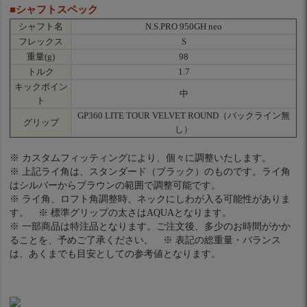
■シャフトスペック
シャフト名
N.S.PRO 950GH neo
フレックス
S
重量(g)
98
トルク
1.7
キックポイン
中
ト
GP360 LITE TOUR VELVET ROUND（バックライン無
グリップ
し）
※ カスタムフィッティングにより、個々に調整いたします。
※ 上記ライ角は、スタンダード（ブラック）のものです。ライ角
はシルバーからブラウンの範囲で調整可能です。
※ ライ角、ロフト角調整時、ネックにしわが入る可能性がありま
す。 ※ 標準グリップの太さはAQUAとなります。
※ 一部商品は特注品となります。ご注文後、多少のお時間がかか
ることを、予めご了承ください。 ※ 表記の総重量・バランス
は、あくまでも目安としての参考値となります。