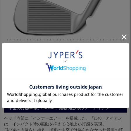
中空の打感革命。inR-Air、搭載 飛び系ツアーアイアン
ヘッド内部に「インナーエアー」を搭載した、「i540」アイアン
は、インパクト時の振動を抑えて心地よい打感を実現。
飛び系の力強さに加え、従来の中空では得られなかった最高の打