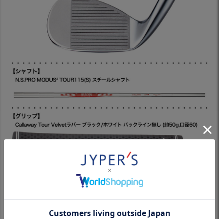
生溝と軟鉄鍛造の融合が、極上の打感とパフォーマンスをも
たらす
人気のJAWSシリーズに、待望の軟鉄鍛造「JAWS FORGEDウェッ
ジ」が、登場です。