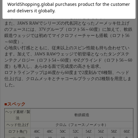
今回のJAWS FORGEDウェッジは、リーディングエッジはやや丸
く、ヒール部は高めとなり、全体のフォルムはツアーでも人気だ
った2007年のX FORGEDウェッジを彷彿とさせます。
また、JAWS RAWでシリーズの代名詞となったノーメッキ仕上げ
のフェースには、37Vグルーブ（ロフト56～60度）に加えて、軟鉄
鍛造ウェッジでは初めてマイクロフィーチャーも搭載（ロフト56
～60度）。
心地良い打感とともに、従来以上のスピン性能も持ち合わせてい
ます。加えて、JAWS RAWウェッジで初登場となったタングステ
ンテクノロジー（ロフト54～60度）やZグラインド（ロフト56～60
度）も導入し、あらゆる面で完成度の高さを追求。
ロフトラインアップは46度から60度まで2度刻みで8種類、ヘッド
仕上げは、クロムメッキとチャコールブラックの2種類を用意しま
した。
■スペック
ヘッド素材 / 製
軟鉄鍛造
法
ヘッド仕上げ
クロム（フェース:ノーメッキ）
ロフト角(°)
46C
48C
50C
52C
54Z
56Z
58Z
60Z