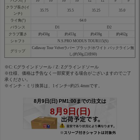
バンス(°)
10
10
10
10
12
12
9
9
クラブ長さ(イ
35.75
35.5
35.25
35.0
ンチ)
ライ角(°)
64.0
バランス
D1
D2
クラブ重さ
約450g
約453g
約459g
約462g
シャフト
N.S.PRO MODUS TOUR115(S)
Callaway Tour Velvetラバー ブラック/ホワイト バックライン無
グリップ
し(約50g,口径60)
※C: Cグラインドソール / Z: Zグラインドソール
※仕様、価格は予告なく一部変更する場合がございますのでご了
承ください。
※インチ・ミリ換算は、1インチ=約25.4mmです。
※スリーブ付きシャフトは対象外