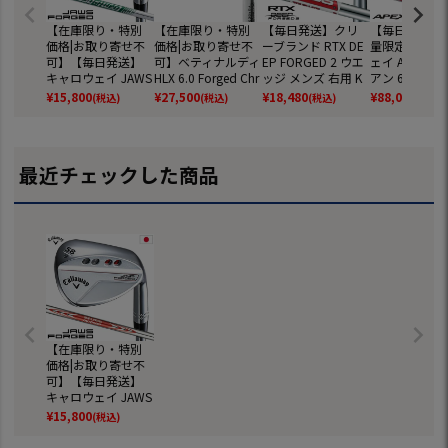
【在庫限り・特別
【在庫限り・特別
【毎日発送】クリ
【毎日発送】
価格|お取り寄せ不
価格|お取り寄せ不
ーブランド RTX DE
量限定】キャ
可】【毎日発送】
可】ベティナルディ
EP FORGED 2 ウエ
ェイ APEX P
キャロウェイ JAWS
HLX 6.0 Forged Chr
ッジ メンズ 右用 K
アン 6本セット
FORGED ウェッジ
ome WEDGE ウェ
BS TOUR LITE スチ
9,PW) メンズ
¥
15,800
¥
27,500
¥
18,480
¥
88,000
(税込)
(税込)
(税込)
(税込)
クロム メンズ 右用
ッジ メンズ 右用 Dy
ールシャフト 日本
N.S.PRO MOD
N.S.PRO 950GH ne
namic Gold スチー
正規品 2023年モデ
OUR 105 ス
o スチールシャフト
ルシャフト USA直
ル
シャフト 202
日本正規品 2023年
輸入品 BETTINARDI
デル 日本正規
最近チェックした商品
モデル
並行輸入品 ゴルフ
クラブ
【在庫限り・特別
価格|お取り寄せ不
可】【毎日発送】
キャロウェイ JAWS
FORGED ウェッジ
¥
15,800
(税込)
クロム メンズ 右用
N.S.PRO MODUS T