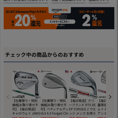
チェック中の商品からのおすすめ
【在庫限り・特別
【在庫限り・特別
【毎日発送】クリ
【毎日発送】
価格|お取り寄せ不
価格|お取り寄せ不
ーブランド RTX DE
量限定】キャ
可】【毎日発送】
可】ベティナルディ
EP FORGED 2 ウエ
ェイ APEX P
キャロウェイ JAWS
HLX 6.0 Forged Chr
ッジ メンズ 右用 K
アン 6本セット
FORGED ウェッジ
ome WEDGE ウェ
BS TOUR LITE スチ
9,PW) メンズ