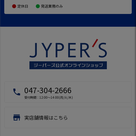
定休日
発送業務のみ
047-304-2666
local_phone
受付時間：12:00～14:00(月/火/木)
store
実店舗情報はこちら