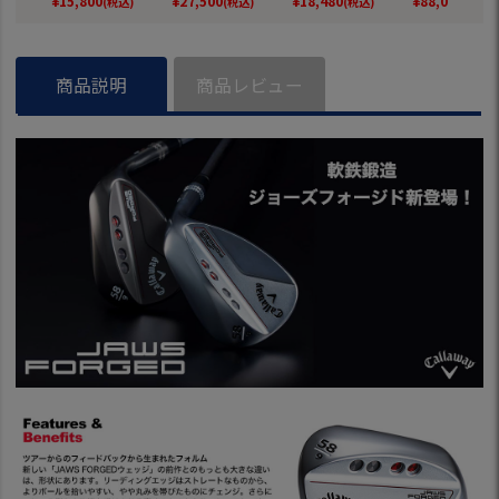
¥
15,800
¥
27,500
¥
18,480
¥
88,000
(税込)
(税込)
(税込)
(税込)
クロム メンズ 右用
ッジ メンズ 右用 Dy
ールシャフト 日本
N.S.PRO MOD
N.S.PRO 950GH ne
namic Gold スチー
正規品 2023年モデ
OUR 105 ス
o スチールシャフト
ルシャフト USA直
ル
シャフト 202
日本正規品 2023年
輸入品 BETTINARDI
デル 日本正規
商品説明
商品レビュー
モデル
並行輸入品 ゴルフ
クラブ