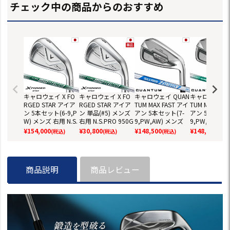
チェック中の商品からのおすすめ
キャロウェイ X FO
キャロウェイ X FO
キャロウェイ QUAN
キャロウェイ Q
RGED STAR アイア
RGED STAR アイア
TUM MAX FAST アイ
TUM MAX FAS
ン 5本セット(6-9,P
ン 単品(#5) メンズ
アン 5本セット(7-
アン 5本セット
W) メンズ 右用 N.S.
右用 N.S.PRO 950G
9,PW,AW) メンズ
9,PW,AW) 
PRO 950GH neo ス
H neo スチールシャ
右用 N.S.PRO 950G
右用 N.S.PRO 
¥
154,000
¥
30,800
¥
148,500
¥
148,500
(税込)
(税込)
(税込)
(税込
チールシャフト 日
フト 日本正規品 20
H neo スチールシャ
H neo スチ
本正規品 2026年モ
26年モデル Callaw
フト 日本正規品 20
フト 日本正規品
デル Callaway ゴル
ay ゴルフクラブ
26年モデル クアン
26年モデル 
フクラブ
タム Callaway ゴル
タム Callawa
商品説明
商品レビュー
フクラブ
フクラブ