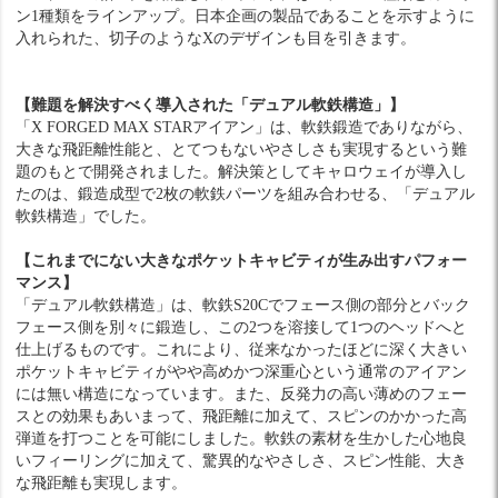
ン1種類をラインアップ。日本企画の製品であることを示すように
入れられた、切子のようなXのデザインも目を引きます。
【難題を解決すべく導入された「デュアル軟鉄構造」】
「X FORGED MAX STARアイアン」は、軟鉄鍛造でありながら、
大きな飛距離性能と、とてつもないやさしさも実現するという難
題のもとで開発されました。解決策としてキャロウェイが導入し
たのは、鍛造成型で2枚の軟鉄パーツを組み合わせる、「デュアル
軟鉄構造」でした。
【これまでにない大きなポケットキャビティが生み出すパフォー
マンス】
「デュアル軟鉄構造」は、軟鉄S20Cでフェース側の部分とバック
フェース側を別々に鍛造し、この2つを溶接して1つのヘッドへと
仕上げるものです。これにより、従来なかったほどに深く大きい
ポケットキャビティがやや高めかつ深重心という通常のアイアン
には無い構造になっています。また、反発力の高い薄めのフェー
スとの効果もあいまって、飛距離に加えて、スピンのかかった高
弾道を打つことを可能にしました。軟鉄の素材を生かした心地良
いフィーリングに加えて、驚異的なやさしさ、スピン性能、大き
な飛距離も実現します。