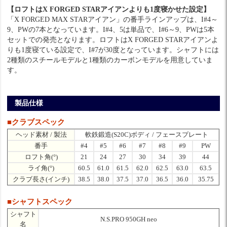
【ロフトはX FORGED STARアイアンよりも1度寝かせた設定】
「X FORGED MAX STARアイアン」の番手ラインアップは、I#4～
9、PWの7本となっています。I#4、5は単品で、I#6～9、PWは5本
セットでの発売となります。ロフトはX FORGED STARアイアンよ
りも1度寝ている設定で、I#7が30度となっています。シャフトには
2種類のスチールモデルと1種類のカーボンモデルを用意していま
す。
製品仕様
■クラブスペック
ヘッド素材 / 製法
軟鉄鍛造(S20C)ボディ / フェースプレート
番手
#4
#5
#6
#7
#8
#9
PW
ロフト角(°)
21
24
27
30
34
39
44
ライ角(°)
60.5
61.0
61.5
62.0
62.5
63.0
63.5
クラブ長さ(インチ)
38.5
38.0
37.5
37.0
36.5
36.0
35.75
■シャフトスペック
シャフト
N.S.PRO 950GH neo
名