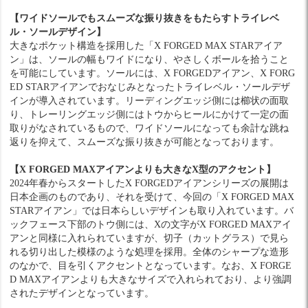
【ワイドソールでもスムーズな振り抜きをもたらすトライレベ
ル・ソールデザイン】
大きなポケット構造を採用した「X FORGED MAX STARアイア
ン」は、ソールの幅もワイドになり、やさしくボールを拾うこと
を可能にしています。ソールには、X FORGEDアイアン、X FORG
ED STARアイアンでおなじみとなったトライレベル・ソールデザ
インが導入されています。リーディングエッジ側には櫛状の面取
り、トレーリングエッジ側にはトウからヒールにかけて一定の面
取りがなされているもので、ワイドソールになっても余計な跳ね
返りを抑えて、スムーズな振り抜きが可能となっております。
【X FORGED MAXアイアンよりも大きなX型のアクセント】
2024年春からスタートしたX FORGEDアイアンシリーズの展開は
日本企画のものであり、それを受けて、今回の「X FORGED MAX
STARアイアン」では日本らしいデザインも取り入れています。バ
ックフェース下部のトウ側には、Xの文字がX FORGED MAXアイ
アンと同様に入れられていますが、切子（カットグラス）で見ら
れる切り出した模様のような処理を採用。全体のシャープな造形
のなかで、目を引くアクセントとなっています。なお、X FORGE
D MAXアイアンよりも大きなサイズで入れられており、より強調
されたデザインとなっています。