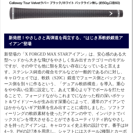
新発想！やさしさと高弾道を両立する、“はじき系軟鉄鍛造ア
イアン”登場
新登場の「X FORGED MAX STARアイアン」は、安心感のある大
型ヘッドから大きな飛びをやさしく生み出すカテゴリーのモデル
ですが、その中でも他に類を見ない存在になっていると言えま
す。ステンレス鋳造の複合モデルなどが一般的であるのに対し、
キャロウェイでは、軟鉄（S20C）鍛造でフェース側とバックフェ
ース側を別々に作るという、「デュアル軟鉄構造」を導入。重心
をやや高い位置に設定して、あえて重心より下でボールを打たせ
ることで、フォージドながらこれまでになかった程の深いポケッ
ト＆ワイドソールが生み出す深重心によって、通常のアイアンで
はかからないギア効果を生み出すことに成功しました。ソフトフ
ィーリングの軟鉄素材を使ったアイアンの中で、インパクトでバ
ックスピンを増大させることができるユーティリティ的なやさし
さを持ったアイアンは、キャロウェイ史上初の設計です。番手はI#
4～9、PWの計7本を用意し、シャフトにはスチール2種類とカーボ