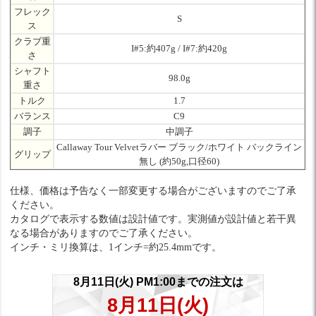
フレック
S
ス
クラブ重
I#5:約407g / I#7:約420g
さ
シャフト
98.0g
重さ
トルク
1.7
バランス
C9
調子
中調子
Callaway Tour Velvetラバー ブラック/ホワイト バックライン
グリップ
無し (約50g,口径60)
仕様、価格は予告なく一部変更する場合がございますのでご了承
ください。
カタログで表示する数値は設計値です。実測値が設計値と若干異
なる場合がありますのでご了承ください。
インチ・ミリ換算は、1インチ=約25.4mmです。