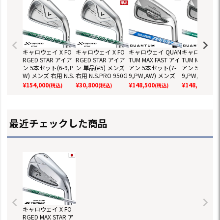
キャロウェイ X FO
キャロウェイ X FO
キャロウェイ QUAN
キャロウェイ Q
RGED STAR アイア
RGED STAR アイア
TUM MAX FAST アイ
TUM MAX FAS
ン 5本セット(6-9,P
ン 単品(#5) メンズ
アン 5本セット(7-
アン 5本セット
W) メンズ 右用 N.S.
右用 N.S.PRO 950G
9,PW,AW) メンズ
9,PW,AW) 
PRO 950GH neo ス
H neo スチールシャ
右用 N.S.PRO 950G
右用 N.S.PRO 
¥
154,000
¥
30,800
¥
148,500
¥
148,500
(税込)
(税込)
(税込)
(税込
チールシャフト 日
フト 日本正規品 20
H neo スチールシャ
H neo スチ
本正規品 2026年モ
26年モデル Callaw
フト 日本正規品 20
フト 日本正規品
デル Callaway ゴル
ay ゴルフクラブ
26年モデル クアン
26年モデル 
フクラブ
タム Callaway ゴル
タム Callawa
最近チェックした商品
フクラブ
フクラブ
キャロウェイ X FO
RGED MAX STAR ア