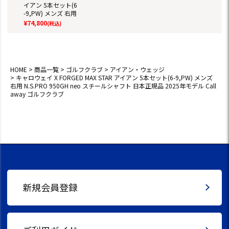
イアン 5本セット(6
-9,PW) メンズ 右用
N.S.PRO 950GH ne
¥
74,800
(税込)
o スチールシャフト
日本正規品 2025年
モデル Callaway ゴ
ルフクラブ
HOME
商品一覧
ゴルフクラブ
アイアン・ウェッジ
キャロウェイ X FORGED MAX STAR アイアン 5本セット(6-9,PW) メンズ
右用 N.S.PRO 950GH neo スチールシャフト 日本正規品 2025年モデル Call
away ゴルフクラブ
新規会員登録