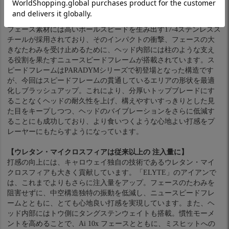
【打感の向上にも貢献している ニュースピードフレーム】
フェース素材には高いボールスピードを生み出す17-4ステンレスス
チールが採用されており、そのインパクトの衝撃、フェースの大
きなたわみを受け止めるために、ヘッド内部には柱のような支え
る役割を果たすニュースピードフレームが搭載されています。ス
ピードフレームはPARADYMシリーズで初登場となった構造です
が、今回はスピードフレームの貫通しているエリアの形状を最適
化しブラッシュアップ。これにより、分厚いトップブレードにす
ることなくヘッドの耐久性を上げ、構えやすいすっきりとした見
た目をキープしつつ、ヘッドのバイブレーションをさらに低減す
ることにも成功しており、より食いつくような心地よい打感をプ
レーヤーにもたらすようになっています。
【ウレタン・マイクロスフィアは従来以上の 注入量に】
打感の向上には、キャロウェイ独自の技術であるウレタン・マイ
クロスフィアも大きく貢献しています。「ELYTE」のアイアンで
は、これまでよりもさらに注入量をアップ。フェースのたわみを
阻害せずに、中空構造独特の振動を低減し、ニュースピードフレ
ームとともに、とても心地良い打感を実現しています。また、ヘ
ッド内部にはトウ側にタングステンウェイトも搭載。慣性モーメ
ントを高めることで、Ai 10x フェースとともに、ミスヒットへの