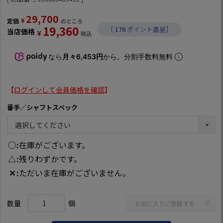
29,700
¥
定価
のところ
19,360
［
176
ポイント進呈］
当店価格
¥
税込
なら
月々6,453円
から。分割手数料無料
【
ログインして会員価格を確認
】
番手／シャフトスペック
○
在庫がございます。
△
残りわずかです。
✕
ただいま在庫がございません。
お気に入りに登録する