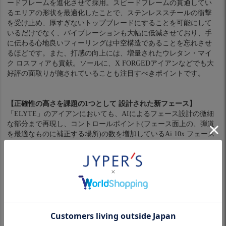
ードフレームを進化させて採用。スピードフレームの貫通してい
るエリアの形状を最適化したことで、ステンレススチールの衝撃
を受け止め、厚すぎないトップブレードにすることを可能にして
いるだけでなく、バイブレーションも大幅に低減させており、手
に伝わる心地良いフィーリングは中空構造であることを忘れさせ
るほどです。また、打感の向上には、増量されたウレタン・マイ
ク ロスフィアも貢献。ソールに、X FORGEDアイアンなどでも大
好評の面取りが施されていることも注目すべきポイントです。
【正確性の高さを課題の1つとして 設計された新フェース】
「ELYTE」のアイアンにおいても、AIによるフェース設計の微細
な部分まで再現し、コントロールポイント(フェース面上の、弾道
を最適なものに補正する場所)の数を増加しているAi 10x フェース
が採用されていますが、AIにインプットした課題は、シリーズに
用意された3つのモデルで分けられています。スタンダードな位置
づけの「ELYTEアイアン」は、ター ゲットとして、ヘッドスピー
ドが標準か、それ以上で、プロや上級者ほどではないものの、あ
る程度の範囲内に打点が集まるプレーヤーを想定しており、その
範囲のなかでインパクトした際に、スピン量や打ち出し角が一定
のものとなるよう設計。飛距離性能や寛容性はもちろんですが、
その上で、アイアンショットに求められる、より再現性があり、
正確性の高い弾道を目指したフェースということになります。