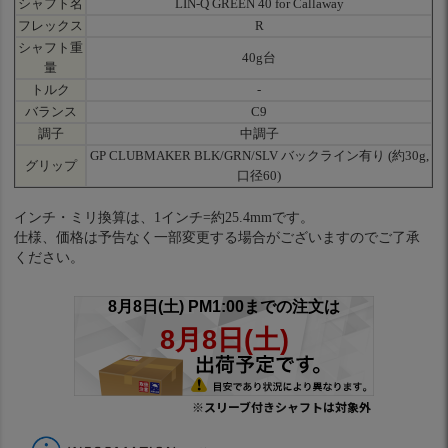
シャフト名
LIN-Q GREEN 40 for Callaway
フレックス
R
シャフト重
40g台
量
トルク
-
バランス
C9
調子
中調子
GP CLUBMAKER BLK/GRN/SLV バックライン有り (約30g,
グリップ
口径60)
インチ・ミリ換算は、1インチ=約25.4mmです。
仕様、価格は予告なく一部変更する場合がございますのでご了承
ください。
※スリーブ付きシャフトは対象外