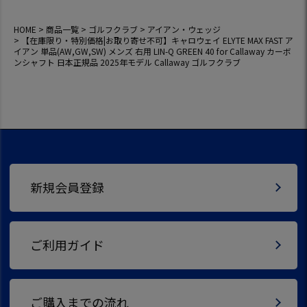
シャフト 日本正規
品 2025年モデル C
HOME
商品一覧
ゴルフクラブ
アイアン・ウェッジ
allaway ゴルフクラ
【在庫限り・特別価格|お取り寄せ不可】キャロウェイ ELYTE MAX FAST ア
ブ
イアン 単品(AW,GW,SW) メンズ 右用 LIN-Q GREEN 40 for Callaway カーボ
ンシャフト 日本正規品 2025年モデル Callaway ゴルフクラブ
新規会員登録
ご利用ガイド
ご購入までの流れ