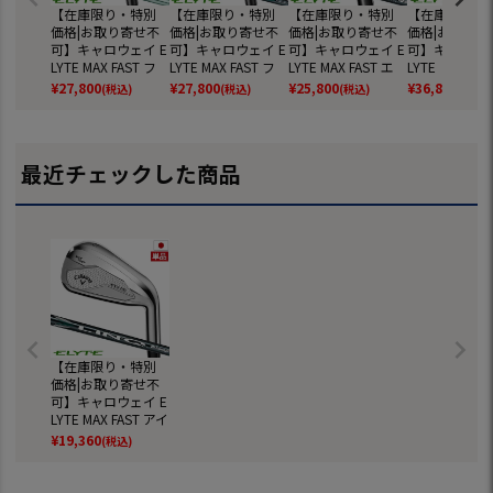
【在庫限り・特別
【在庫限り・特別
【在庫限り・特別
【在庫限り・
価格|お取り寄せ不
価格|お取り寄せ不
価格|お取り寄せ不
価格|お取り寄
可】キャロウェイ E
可】キャロウェイ E
可】キャロウェイ E
可】キャロウェ
LYTE MAX FAST フ
LYTE MAX FAST フ
LYTE MAX FAST エ
LYTE ドライバ
ェアウェイウッド
ェアウェイウッド
リート ユーティリ
ンズ 右用 TENS
¥
27,800
¥
27,800
¥
25,800
¥
36,800
(税込)
(税込)
(税込)
(税込)
レディース 右用 LIN
メンズ 右用 LIN-Q
ティ メンズ 右用 LI
REEN 60 for C
-Q GREEN 40 for C
GREEN 40 for Calla
N-Q GREEN 40 for
ay カーボン
allaway LDY カーボ
way カーボンシャ
Callaway カーボン
ト 日本正規品 
ンシャフト 日本正
フト 日本正規品 20
シャフト 日本正規
年モデル Call
最近チェックした商品
規品 2025年モデル
25年モデル Callaw
品 2025年モデル C
ゴルフクラブ
Callaway ゴルフク
ay ゴルフクラブ
allaway ゴルフクラ
ラブ
ブ
【在庫限り・特別
価格|お取り寄せ不
可】キャロウェイ E
LYTE MAX FAST アイ
アン 単品(AW,GW,
¥
19,360
(税込)
SW) メンズ 右用 LI
N-Q GREEN 40 for
Callaway カーボン