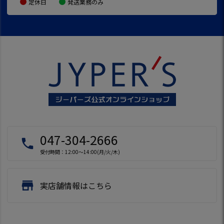
定休日
発送業務のみ
047-304-2666
local_phone
受付時間：12:00～14:00(月/火/木)
store
実店舗情報はこちら