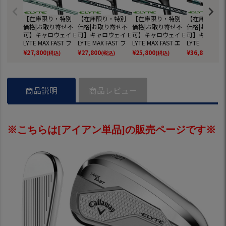
【在庫限り・特別
【在庫限り・特別
【在庫限り・特別
【在庫限り・
価格|お取り寄せ不
価格|お取り寄せ不
価格|お取り寄せ不
価格|お取り寄
可】キャロウェイ E
可】キャロウェイ E
可】キャロウェイ E
可】キャロウェ
LYTE MAX FAST フ
LYTE MAX FAST フ
LYTE MAX FAST エ
LYTE ドライバ
ェアウェイウッド
ェアウェイウッド
リート ユーティリ
ンズ 右用 TENS
¥
27,800
¥
27,800
¥
25,800
¥
36,800
(税込)
(税込)
(税込)
(税込)
レディース 右用 LIN
メンズ 右用 LIN-Q
ティ メンズ 右用 LI
REEN 60 for C
-Q GREEN 40 for C
GREEN 40 for Calla
N-Q GREEN 40 for
ay カーボン
allaway LDY カーボ
way カーボンシャ
Callaway カーボン
ト 日本正規品 
ンシャフト 日本正
フト 日本正規品 20
シャフト 日本正規
年モデル Call
商品説明
商品レビュー
規品 2025年モデル
25年モデル Callaw
品 2025年モデル C
ゴルフクラブ
Callaway ゴルフク
ay ゴルフクラブ
allaway ゴルフクラ
ラブ
ブ
※こちらは[アイアン単品]の販売ページです※