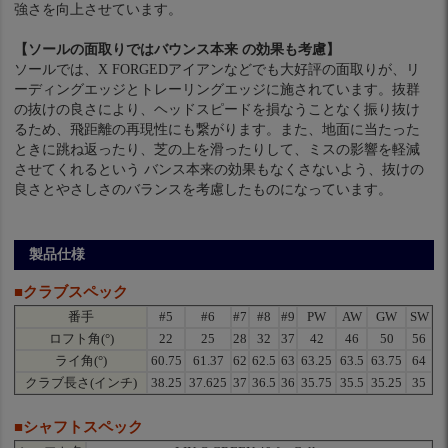
強さを向上させています。
【ソールの面取りではバウンス本来 の効果も考慮】
ソールでは、X FORGEDアイアンなどでも大好評の面取りが、リ
ーディングエッジとトレーリングエッジに施されています。抜群
の抜けの良さにより、ヘッドスピードを損なうことなく振り抜け
るため、飛距離の再現性にも繋がります。また、地面に当たった
ときに跳ね返ったり、芝の上を滑ったりして、ミスの影響を軽減
させてくれるという バンス本来の効果もなくさないよう、抜けの
良さとやさしさのバランスを考慮したものになっています。
製品仕様
■クラブスペック
番手
#5
#6
#7
#8
#9
PW
AW
GW
SW
ロフト角(°)
22
25
28
32
37
42
46
50
56
ライ角(°)
60.75
61.37
62
62.5
63
63.25
63.5
63.75
64
クラブ長さ(インチ)
38.25
37.625
37
36.5
36
35.75
35.5
35.25
35
■シャフトスペック