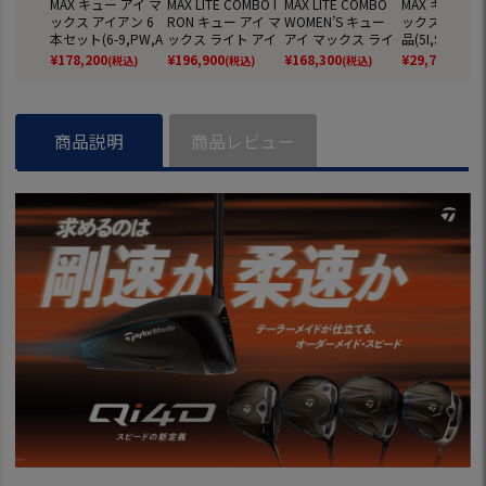
MAX キュー アイ マ
MAX LITE COMBO I
MAX LITE COMBO
MAX キュー ア
ックス アイアン 6
RON キュー アイ マ
WOMEN’S キュー
ックス アイア
本セット(6-9,PW,A
ックス ライト アイ
アイ マックス ライ
品(5I,SW) メ
W) メンズ 右用 REA
アン＋レスキュー 6
ト アイアン＋レス
用 REAX 75 C
¥
178,200
¥
196,900
¥
168,300
¥
29,700
(税込)
(税込)
(税込)
(税込)
X 75 CARBON カー
本セット(6H,7I-P
キュー 5本セット(7
N カーボンシ
ボンシャフト 2026
W,AW) メンズ 右用
H,8I-PW,SW) レデ
2026年モデル
年モデル 日本正規
REAX 45 CARBON
ィース 右用 REAX 4
正規品 Taylor
品 TaylorMade ゴル
カーボンシャフト 2
0 CARBON カーボ
ゴルフクラブ
商品説明
商品レビュー
フクラブ
026年モデル 日本
ンシャフト 2026年
正規品 TaylorMade
モデル 日本正規品
ゴルフクラブ
TaylorMade ゴルフ
クラブ