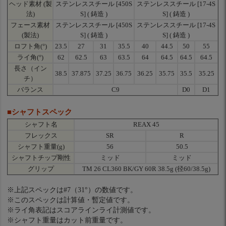
ヘッド素材 (製
ステンレススチール [450S
ステンレススチール [17-4S
法)
S] ( 鋳造 )
S] ( 鋳造 )
フェース素材
ステンレススチール [450S
ステンレススチール [17-4S
(製法)
S] ( 鋳造 )
S] ( 鋳造 )
ロフト角(°)
23.5
27
31
35.5
40
44.5
50
55
ライ角(°)
62
62.5
63
63.5
64
64.5
64.5
64.5
長さ（イン
38.5
37.875
37.25
36.75
36.25
35.75
35.5
35.25
チ）
バランス
C9
D0
D1
■シャフトスペック
シャフト名
REAX 45
フレックス
SR
R
シャフト重量(g)
56
50.5
シャフトチップ剛性
ミッド
ミッド
グリップ
TM 26 CL360 BK/GY 60R 38.5g (径60/38.5g)
※上記スペックは#7（31°）の数値です。
※このスペックは計算値・暫定値です。
※ライ角表記はスコアラインライ計測値です。
※シャフト重量はカット前重量です。