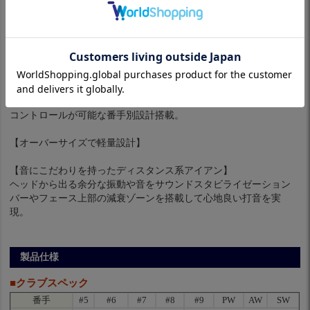
【やさしさに加え高弾道なショットを】
ブレードレングスを長く、ソールを厚つくしたデザインにより構
えた時に安心感を感じるヘッド形状。
高い寛容性でしっかり振り抜けるアイアン。
ロフトも#7は31°と高弾道なショットを実現可能。
【直進性とコントロール性を両立した番手別設計】
ロングアイアンは直進性重視、ショートアイアンにかけてスピン
コントロールが可能な番手別設計搭載。
【オーバーサイズで軽量設計】
【音にこだわりを持ったディスタンス系アイアン】
ヘッドから出る余分な振動や音をサウンドスタビライゼーション
バーやフェース上部の減衰ゾーンを搭載して心地良い打音を実
現。
製品仕様
■クラブスペック
番手
#5
#6
#7
#8
#9
PW
AW
SW