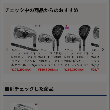
チェック中の商品からのおすすめ
テーラーメイド Qi
テーラーメイド Qi
テーラーメイド Qi
テーラーメイド
MAX キュー アイ マ
MAX LITE COMBO I
MAX LITE COMBO
MAX キュー ア
ックス アイアン 6
RON キュー アイ マ
WOMEN’S キュー
ックス アイア
本セット(6-9,PW,A
ックス ライト アイ
アイ マックス ライ
品(5I,SW) メ
W) メンズ 右用 REA
アン＋レスキュー 6
ト アイアン＋レス
用 REAX 75 C
¥
178,200
¥
196,900
¥
168,300
¥
29,700
(税込)
(税込)
(税込)
(税込)
X 75 CARBON カー
本セット(6H,7I-P
キュー 5本セット(7
N カーボンシ
ボンシャフト 2026
W,AW) メンズ 右用
H,8I-PW,SW) レデ
2026年モデル
年モデル 日本正規
REAX 45 CARBON
ィース 右用 REAX 4
正規品 Taylor
品 TaylorMade ゴル
カーボンシャフト 2
0 CARBON カーボ
ゴルフクラブ
最近チェックした商品
フクラブ
026年モデル 日本
ンシャフト 2026年
正規品 TaylorMade
モデル 日本正規品
ゴルフクラブ
TaylorMade ゴルフ
クラブ