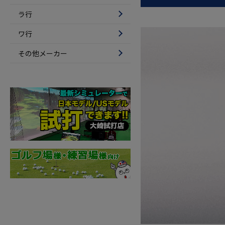
ラ行
ワ行
その他メーカー