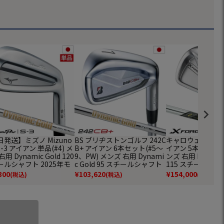
発送】ミズノ Mizuno
BS ブリヂストンゴルフ 242C
キャロウェイ X FO
S-3 アイアン 単品(#4) メ
B+ アイアン 6本セット(#5～
イアン 5本セット(6-
用 Dynamic Gold 120
9、PW) メンズ 右用 Dynami
ンズ 右用 Dynamic
ールシャフト 2025年モ
c Gold 95 スチールシャフト
115 スチールシャ
 ゴルフクラブ 日本正規
日本正規品 2024年モデル
正規品 2026年モデル
300
¥
103,620
¥
154,000
(税込)
(税込)
(税込)
ay ゴルフクラブ