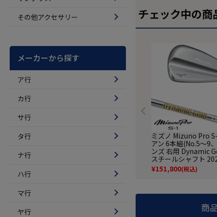
チェック中の商
その他アクセサリー
メーカーから探す
ア行
カ行
サ行
ミズノ Mizuno Pro S
タ行
アン 6本組(No.5～9、
ンズ 右用 Dynamic Go
ナ行
スチールシャフト 20
デル ゴルフクラブ 
¥
151,800
(税込)
ハ行
品
マ行
商
ヤ行