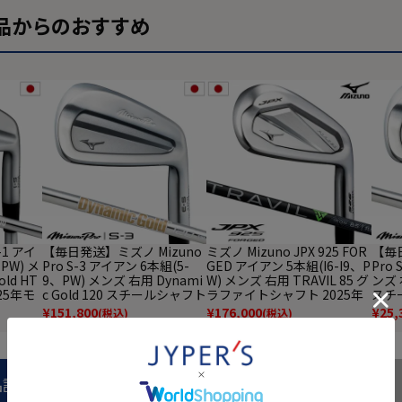
品からのおすすめ
-1 アイ
【毎日発送】ミズノ Mizuno
ミズノ Mizuno JPX 925 FOR
【毎日
PW) メ
Pro S-3 アイアン 6本組(5-
GED アイアン 5本組(I6-I9、P
Pro 
ld HT
9、PW) メンズ 右用 Dynami
W) メンズ 右用 TRAVIL 85 グ
ンズ 右
25年モ
c Gold 120 スチールシャフト
ラファイトシャフト 2025年
スチ
日本正規
2025年モデル ゴルフクラブ
モデル ゴルフクラブ 日本正
デル
¥
151,800
¥
176,000
¥
25,
(税込)
(税込)
日本正規品
規品
品
品説明
商品レビュー