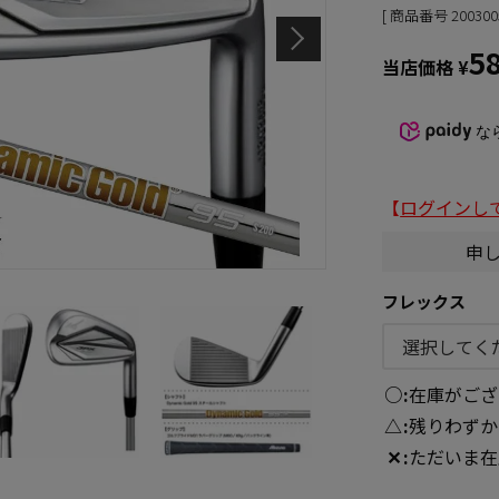
商品番号
200300
5
当店価格
¥
な
【
ログインし
申
フレックス
○
在庫がござ
△
残りわずか
✕
ただいま在