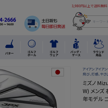
3,980円以上で送料無料
ゴルフ
ゴルフ
バッグ・
ラウンド
パター
ボール
ウェア
ケース
用品
アイアン アイアン
飛び、打感、やさ
ミズノ Miz
W) メンズ 
年モデル 