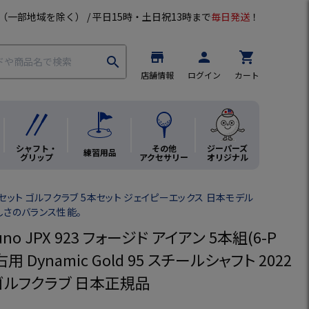
（一部地域を除く） / 平日15時・土日祝13時まで
毎日発送
！
store
person
shopping_cart
search
店舗情報
ログイン
カート
シャフト・
その他
ジーパーズ
練習用品
グリップ
アクセサリー
オリジナル
セット ゴルフクラブ 5本セット ジェイピーエックス 日本モデル
しさのバランス性能。
uno JPX 923 フォージド アイアン 5本組(6-P
右用 Dynamic Gold 95 スチールシャフト 2022
ゴルフクラブ 日本正規品