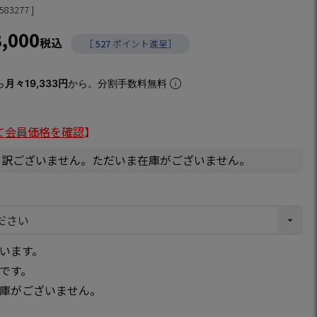
583277
8,000
税込
［
527
ポイント進呈］
ら
月々19,333円
から。分割手数料無料
て会員価格を確認
】
し訳ございません。ただいま在庫がございません。
います。
です。
庫がございません。