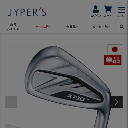
ログイン
カート
メニュー
店長
セール品
全商品
メーカー別
おすすめ