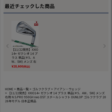
年モデル 日本正規
6年モデル 日本正規
026年モデル 日本
日本正規品
最近チェックした商品
品
品
正規品
【11/22発売】XXIO
14+ ゼクシオ 14 プ
ラス 単品(＃5、A
W、SW) メンズ 右
用 N.S.PRO 950GH
¥
28,600
(税込)
neo DST スチール
シャフト DUNLOP
ゴルフクラブ 2026
年モデル 日本正規
品
HOME
商品一覧
ゴルフクラブ
アイアン・ウェッジ
【11/22発売】XXIO14+ ゼクシオ 14 プラス 単品(＃5、AW、SW) メンズ
右用 N.S.PRO 950GH neo DST スチールシャフト DUNLOP ゴルフクラブ 20
26年モデル 日本正規品