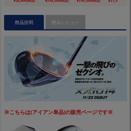
¥
28,600
¥
143,000
¥
143,000
¥
27,500
(税込)
(税込)
(税込)
(税込)
neo DST スチール
H neo DST スチー
0GH neo DST スチ
o スチールシ
シャフト DUNLOP
ルシャフト DUNLO
ールシャフト DUNL
mizuno 202
ゴルフクラブ 2026
P ゴルフクラブ 202
OP ゴルフクラブ 2
デル ゴルフク
年モデル 日本正規
6年モデル 日本正規
026年モデル 日本
日本正規品
商品説明
商品レビュー
品
品
正規品
※こちらは[アイアン単品]の販売ページです※