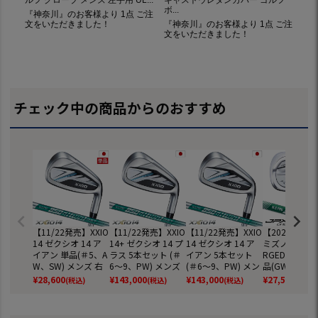
チェック中の商品からのおすすめ
【11/22発売】XXIO
【11/22発売】XXIO
【11/22発売】XXIO
【2026年3月
14 ゼクシオ 14 ア
14+ ゼクシオ 14 プ
14 ゼクシオ 14 ア
ミズノ JPX S4
イアン 単品(＃5、A
ラス 5本セット (＃
イアン 5本セット
RGED アイア
W、SW) メンズ 右
6～9、PW) メンズ
(＃6～9、PW) メン
品(GW,SW) 
用 N.S.PRO 850GH
右用 N.S.PRO 950G
ズ 右用 N.S.PRO 85
右用 N.S.950G
¥
28,600
¥
143,000
¥
143,000
¥
27,500
(税込)
(税込)
(税込)
(税込)
neo DST スチール
H neo DST スチー
0GH neo DST スチ
o スチールシ
シャフト DUNLOP
ルシャフト DUNLO
ールシャフト DUNL
mizuno 202
ゴルフクラブ 2026
P ゴルフクラブ 202
OP ゴルフクラブ 2
デル ゴルフク