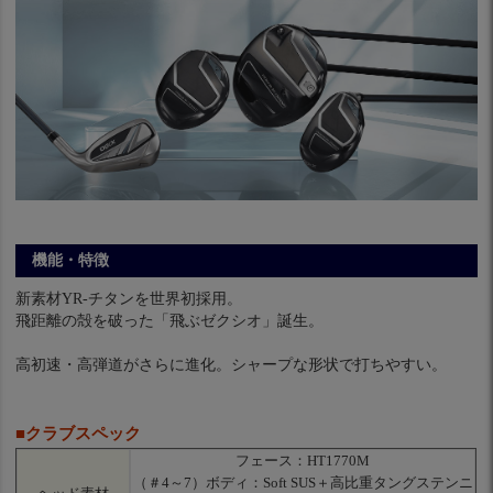
機能・特徴
新素材YR-チタンを世界初採用。
飛距離の殻を破った「飛ぶゼクシオ」誕生。
高初速・高弾道がさらに進化。シャープな形状で打ちやすい。
■クラブスペック
フェース：HT1770M
（＃4～7）ボディ：Soft SUS＋高比重タングステンニ