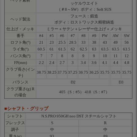
ヘッド素材
ッケルウエイト
（＃8～SW）ボディ：Soft SUS
フェース：鍛造
ヘッド製法
ボディ：ロストワックス精密鋳造
仕上げ・メッキ
ミラー＋サテン＋レーザー仕上げ＋メッキ
番手
#4
#5
#6
#7
#8
#9
PW
AW
SW
ロフト角(°)
21
23
25.5
28.5
33
38
43
49
56
ライ角(°)
60.5
61
61.5
62
62.5
63
63.5
63.5
63.5
バンス角(°)
7
7
8
8
9
9
10
11
12
FP(mm)
2.2
2.4
2.7
3
3.4
3.6
4.1
4.4
4.8
クラブ長さ(イン
38.75
38.25
37.75
37.25
36.75
36.25
35.75
35.75
35.75
チ)
バランス
D2
D3
クラブ重さ(g) R
405（S：#5） 418（S：#7）
の場合
■シャフト・グリップ
シャフト
N.S.PRO 950GH neo DST スチールシャフト
フレックス
S
R
調子
中
中
重さ(g)
93
89