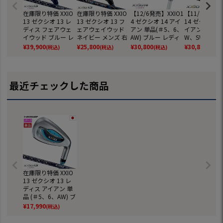
在庫限り特価 XXIO
在庫限り特価 XXIO
【12/6発売】XXIO1
【11/22発売】
13 ゼクシオ 13 レ
13 ゼクシオ 13 フ
4 ゼクシオ 14 アイ
14 ゼクシオ 1
ディス フェアウェ
ェアウェイウッド
アン 単品(＃5、6、
イアン 単品(＃
イウッド ブルー レ
ネイビー メンズ 右
AW) ブルー レディ
W、SW) メン
ディース 右用 ゼク
用 ゼクシオ MP130
ース 右用 ゼクシオ
用 ゼクシオ MP
¥
39,900
¥
25,800
¥
30,800
¥
30,800
(税込)
(税込)
(税込)
(税込)
シオ MP1300L カー
0 カーボンシャフト
MP1400L カーボン
0 カーボンシ
ボンシャフト DUNL
DUNLOP ダンロッ
シャフト DUNLOP
DUNLOP ゴ
OP ダンロップ ゴル
プ ゴルフ クラブ 20
ゴルフクラブ 2026
ラブ 2026年
フ クラブ 2024年モ
24年モデル 日本正
年モデル 日本正規
日本正規品
最近チェックした商品
デル 日本正規品
規品
品
在庫限り特価 XXIO
13 ゼクシオ 13 レ
ディス アイアン 単
品 (＃5、6、AW) ブ
ルー 右用 ゼクシオ
¥
17,990
(税込)
MP1300L カーボン
シャフト ダンロッ