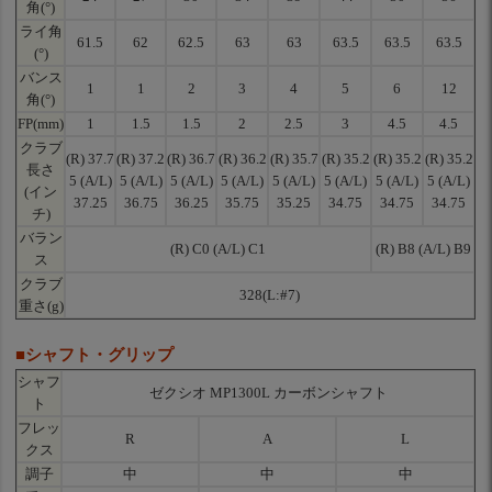
角(°)
ライ角
61.5
62
62.5
63
63
63.5
63.5
63.5
(°)
バンス
1
1
2
3
4
5
6
12
角(°)
FP(mm)
1
1.5
1.5
2
2.5
3
4.5
4.5
クラブ
(R) 37.7
(R) 37.2
(R) 36.7
(R) 36.2
(R) 35.7
(R) 35.2
(R) 35.2
(R) 35.2
長さ
5 (A/L)
5 (A/L)
5 (A/L)
5 (A/L)
5 (A/L)
5 (A/L)
5 (A/L)
5 (A/L)
(イン
37.25
36.75
36.25
35.75
35.25
34.75
34.75
34.75
チ)
バラン
(R) C0 (A/L) C1
(R) B8 (A/L) B9
ス
クラブ
328(L:#7)
重さ(g)
■シャフト・グリップ
シャフ
ゼクシオ MP1300L カーボンシャフト
ト
フレッ
R
A
L
クス
調子
中
中
中