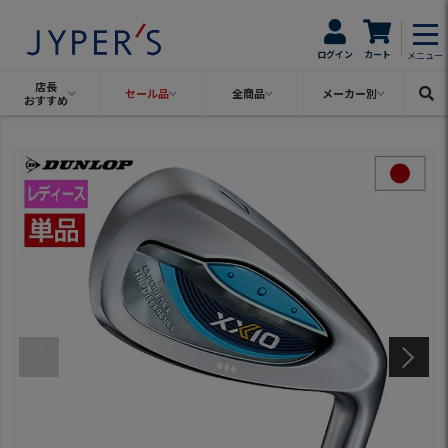
ログイン
カート
メニュー
店長
セール品
全商品
メーカー別
おすすめ