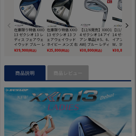
在庫限り特価 XXIO
在庫限り特価 XXIO
【12/6発売】XXIO1
【11/22発売】
13 ゼクシオ 13 レ
13 ゼクシオ 13 フ
4 ゼクシオ 14 アイ
14 ゼクシオ 1
ディス フェアウェ
ェアウェイウッド
アン 単品(＃5、6、
イアン 単品(＃
イウッド ブルー レ
ネイビー メンズ 右
AW) ブルー レディ
W、SW) メン
ディース 右用 ゼク
用 ゼクシオ MP130
ース 右用 ゼクシオ
用 ゼクシオ MP
¥
39,900
¥
25,800
¥
30,800
¥
30,800
(税込)
(税込)
(税込)
(税込)
シオ MP1300L カー
0 カーボンシャフト
MP1400L カーボン
0 カーボンシ
ボンシャフト DUNL
DUNLOP ダンロッ
シャフト DUNLOP
DUNLOP ゴ
OP ダンロップ ゴル
プ ゴルフ クラブ 20
ゴルフクラブ 2026
ラブ 2026年
フ クラブ 2024年モ
24年モデル 日本正
年モデル 日本正規
日本正規品
商品説明
商品レビュー
デル 日本正規品
規品
品