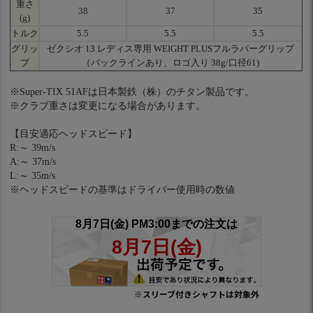
重さ
38
37
35
(g)
トルク
5.5
5.5
5.5
グリッ
ゼクシオ 13 レディス専用 WEIGHT PLUSフルラバーグリップ
プ
（バックラインあり、ロゴ入り 38g/口径61)
※Super-TIX 51AFは日本製鉄（株）のチタン製品です。
※クラブ重さは変更になる場合があります。
【目安適応ヘッドスピード】
R:～ 39m/s
A:～ 37m/s
L:～ 35m/s
※ヘッドスピードの基準はドライバー使用時の数値
※スリーブ付きシャフトは対象外