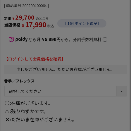
商品番号
200200400064
29,700
¥
定価
のところ
17,990
［
164
ポイント進呈］
当店価格
¥
税込
なら
月々5,996円
から。分割手数料無料
【
ログインして会員価格を確認
】
申し訳ございません。ただいま在庫がございません。
番手／フレックス
○
在庫がございます。
△
残りわずかです。
✕
ただいま在庫がございません。