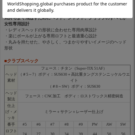
ゼクシオ 13 レディス アイアン。
気持ちよく飛ばすためにヘッド、シャフト、グリップのすべてが
女性専用設計
・レディスヘッドの形状に合わせた専用肉厚設計
・楽にボールが上がる専用ロフトと最適重心設計
・丸みを持たせた、やさしく、つまかりやすいイメージのヘッド
形状
■クラブスペック
フェース：チタン（Super-TIX 51AF）
ヘッド
（＃5～7）ボディ：SUS630＋高比重タングステンニッケルウエ
素材
イト
（＃8～SW）ボディ：SUS630
ヘッド
フェース：CNC加工 ボディ：ロストワックス精密鋳造
製法
仕上
げ・メ
ミラー＋サテン＋レーザー仕上げ
ッキ
番手
#5
#6
#7
#8
#9
PW
AW
SW
ロフト
24
27
30
34
39
44
50
56