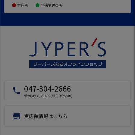
定休日
発送業務のみ
047-304-2666
local_phone
受付時間：12:00～14:00(月/火/木)
store
実店舗情報はこちら