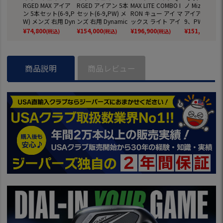
RGED MAX アイア
RGED アイアン 5本
MAX LITE COMBO I
ノ Mizuno Pro
ン 5本セット(6-9,P
セット(6-9,PW) メ
RON キュー アイ マ
アイアン 6本組
W) メンズ 右用 Dyn
ンズ 右用 Dynamic
ックス ライト アイ
9、PW) メン
amic Gold MID 115
Gold MID115 スチ
アン＋レスキュー 6
用 Dynamic Go
¥
74,800
¥
154,000
¥
196,900
¥
151,800
(税込)
(税込)
(税込)
(税込
スチールシャフト
ールシャフト 日本
本セット(6H,7I-P
20 スチール
日本正規品 2025年
正規品 2026年モデ
W,AW) メンズ 右用
ト 2025年モ
モデル Callaway ゴ
ル Callaway ゴルフ
REAX 45 CARBON
ルフクラブ 日
ルフクラブ
クラブ
カーボンシャフト 2
規品
商品説明
商品レビュー
026年モデル 日本
正規品 TaylorMade
ゴルフクラブ