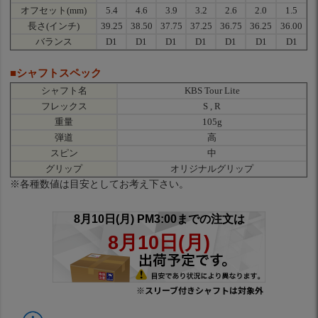
オフセット(mm)
5.4
4.6
3.9
3.2
2.6
2.0
1.5
長さ(インチ)
39.25
38.50
37.75
37.25
36.75
36.25
36.00
バランス
D1
D1
D1
D1
D1
D1
D1
■シャフトスペック
シャフト名
KBS Tour Lite
フレックス
S , R
重量
105g
弾道
高
スピン
中
グリップ
オリジナルグリップ
※各種数値は目安としてお考え下さい。
※スリーブ付きシャフトは対象外