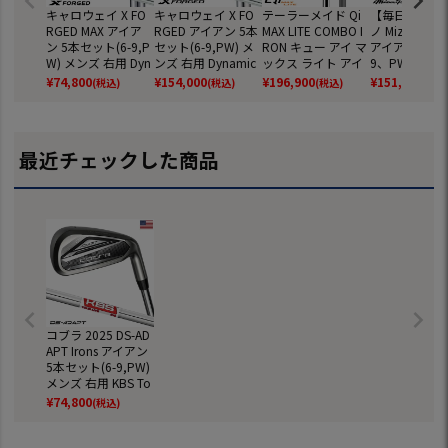
キャロウェイ X FO
キャロウェイ X FO
テーラーメイド Qi
【毎日発送】
RGED MAX アイア
RGED アイアン 5本
MAX LITE COMBO I
ノ Mizuno Pro
ン 5本セット(6-9,P
セット(6-9,PW) メ
RON キュー アイ マ
アイアン 6本組
W) メンズ 右用 Dyn
ンズ 右用 Dynamic
ックス ライト アイ
9、PW) メン
amic Gold MID 115
Gold MID115 スチ
アン＋レスキュー 6
用 Dynamic Go
¥
74,800
¥
154,000
¥
196,900
¥
151,800
(税込)
(税込)
(税込)
(税込
スチールシャフト
ールシャフト 日本
本セット(6H,7I-P
20 スチール
日本正規品 2025年
正規品 2026年モデ
W,AW) メンズ 右用
ト 2025年モ
モデル Callaway ゴ
ル Callaway ゴルフ
REAX 45 CARBON
ルフクラブ 日
ルフクラブ
クラブ
カーボンシャフト 2
規品
最近チェックした商品
026年モデル 日本
正規品 TaylorMade
ゴルフクラブ
コブラ 2025 DS-AD
APT Irons アイアン
5本セット(6-9,PW)
メンズ 右用 KBS To
ur Lite スチールシ
¥
74,800
(税込)
ャフト装着 USA直
輸入品 ゴルフクラ
ブ