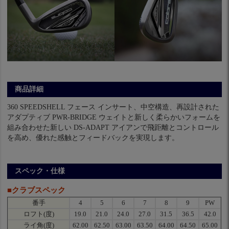
商品詳細
360 SPEEDSHELL フェース インサート、中空構造、再設計された
アダプティブ PWR-BRIDGE ウェイトと新しく柔らかいフォームを
組み合わせた新しい DS-ADAPT アイアンで飛距離とコントロール
を高め、優れた感触とフィードバックを実現します。
スペック・仕様
■クラブスペック
番手
4
5
6
7
8
9
PW
ロフト(度)
19.0
21.0
24.0
27.0
31.5
36.5
42.0
ライ角(度)
62.00
62.50
63.00
63.50
64.00
64.50
65.00