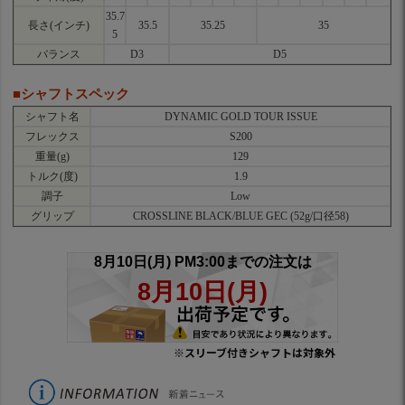
35.7
長さ(インチ)
35.5
35.25
35
5
バランス
D3
D5
■シャフトスペック
シャフト名
DYNAMIC GOLD TOUR ISSUE
フレックス
S200
重量(g)
129
トルク(度)
1.9
調子
Low
グリップ
CROSSLINE BLACK/BLUE GEC (52g/口径58)
※スリーブ付きシャフトは対象外