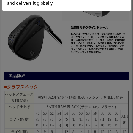
製品詳細
■クラブスペック
ヘッド／フェース
軟鉄 [8620] (鋳造) / 軟鉄 [8620] (ノンメッキ加工 / 鋳造)
素材(製法)
ヘッド仕上げ
SATIN RAW BLACK (サテン ロウ ブラック)
46
50
52
54
56
56
56
58
58
58
60
60
60(H
ロフト角(度)
(S
(S
(S
(S
(S
(L
(H
(S
(L
(H
(S
(L
B)
B)
B)
B)
B)
B)
B)
B)
B)
B)
B)
B)
B)
ライ角(度)
9
9
9
11
12
8
14
11
8
12
10
8
12