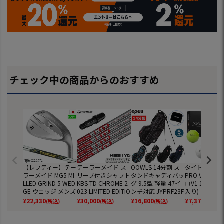
チェック中の商品からのおすすめ
【レフティー】テー
テーラーメイド ス
OOWLS 14分割 ス
タイトリスト 
ラーメイド MG5 MI
リーブ付きシャフト
タンドキャディバッ
PRO V1 ボー
LLED GRIND 5 WED
KBS TD CHROME 2
グ 9.5型 軽量 47イ
ロV1 1ダース(
GE ウェッジ メンズ
023 LIMITED EDITIO
ンチ対応 JYPRF23F
入り) ゴルフ
左用 Dynamic Gold
N USA直輸入品 (BR
SB 【JYPER'Sオリ
2025年モデル 
¥
22,330
¥
30,000
¥
16,800
¥
7,370
(税込)
(税込)
(税込)
(税込)
MID 115 スチールシ
NR MINI／STEALTH
ジナル商品】
EIST 日本正規
ャフト TaylorMade
／SIM／GLOIRE／M
日本正規品 2025年
6～M1／RBZ)