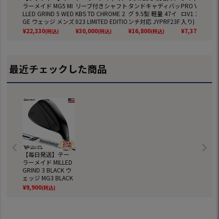
ラーメイド MG5 MI
リーブ付きシャフト
タンドキャディバッ
PRO V1 ボー
LLED GRIND 5 WED
KBS TD CHROME 2
グ 9.5型 軽量 47イ
ロV1 1ダース(
GE ウェッジ メンズ
023 LIMITED EDITIO
ンチ対応 JYPRF23F
入り) ゴルフ
左用 Dynamic Gold
N USA直輸入品 (BR
SB 【JYPER'Sオリ
2025年モデル 
¥
22,330
¥
30,000
¥
16,800
¥
7,370
(税込)
(税込)
(税込)
(税込)
MID 115 スチールシ
NR MINI／STEALTH
ジナル商品】
EIST 日本正規
ャフト TaylorMade
／SIM／GLOIRE／M
日本正規品 2025年
6～M1／RBZ)
モデル ゴルフクラ
最近チェックした商品
ブ
【毎日発送】テー
ラーメイド MILLED
GRIND 3 BLACK ウ
ェッジ MG3 BLACK
Dynamic Gold Tour
¥
9,900
(税込)
Issue スチールシャ
フト USA直輸入品