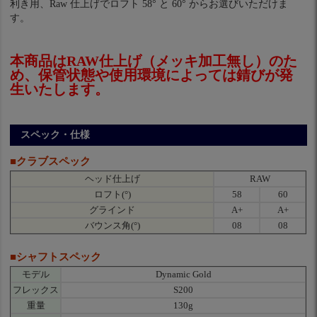
利き用、Raw 仕上げでロフト 58° と 60° からお選びいただけま
す。
本商品はRAW仕上げ（メッキ加工無し）のた
め、保管状態や使用環境によっては錆びが発
生いたします。
スペック・仕様
■クラブスペック
ヘッド仕上げ
RAW
ロフト(°)
58
60
グラインド
A+
A+
バウンス角(°)
08
08
■シャフトスペック
モデル
Dynamic Gold
フレックス
S200
重量
130g