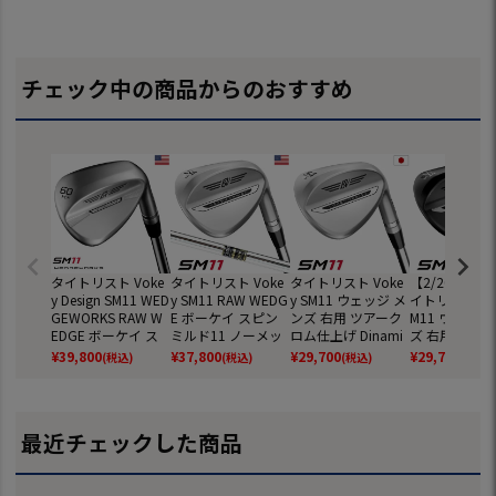
チェック中の商品からのおすすめ
タイトリスト Voke
タイトリスト Voke
タイトリスト Voke
【2/20(金)
y Design SM11 WED
y SM11 RAW WEDG
y SM11 ウェッジ メ
イトリスト Vok
GEWORKS RAW W
E ボーケイ スピン
ンズ 右用 ツアーク
M11 ウェッジ
EDGE ボーケイ ス
ミルド11 ノーメッ
ロム仕上げ Dinami
ズ 右用 ジェ
ピンミルド11 ウェ
キ仕上げ ウェッジ
c Gold，BV105 ス
ラック仕上げ D
¥
39,800
¥
37,800
¥
29,700
¥
29,700
(税込)
(税込)
(税込)
(税込)
ッジワークス ノー
メンズ 右用 ダイナ
チールシャフト 日
mic Gold，BV
メッキ仕上げ ウェ
ミックゴールド 20
本正規品 2026年モ
スチールシャ
ッジ メンズ 右用 ダ
26年モデル ゴルフ
デル ゴルフクラブ
日本正規品 20
イナミックゴール
クラブ USA直輸入
右利き
モデル ゴルフ
最近チェックした商品
ド 2026年モデル ゴ
品 並行輸入
ブ 右利き
ルフクラブ USA直
輸入品 並行輸入