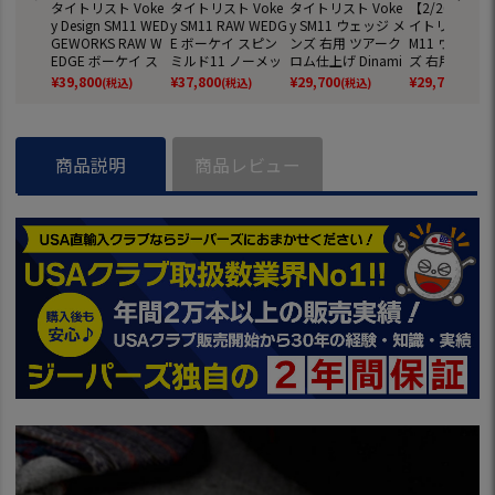
タイトリスト Voke
タイトリスト Voke
タイトリスト Voke
【2/20(金)
y Design SM11 WED
y SM11 RAW WEDG
y SM11 ウェッジ メ
イトリスト Vok
GEWORKS RAW W
E ボーケイ スピン
ンズ 右用 ツアーク
M11 ウェッジ
EDGE ボーケイ ス
ミルド11 ノーメッ
ロム仕上げ Dinami
ズ 右用 ジェ
ピンミルド11 ウェ
キ仕上げ ウェッジ
c Gold，BV105 ス
ラック仕上げ D
¥
39,800
¥
37,800
¥
29,700
¥
29,700
(税込)
(税込)
(税込)
(税込)
ッジワークス ノー
メンズ 右用 ダイナ
チールシャフト 日
mic Gold，BV
メッキ仕上げ ウェ
ミックゴールド 20
本正規品 2026年モ
スチールシャ
ッジ メンズ 右用 ダ
26年モデル ゴルフ
デル ゴルフクラブ
日本正規品 20
イナミックゴール
クラブ USA直輸入
右利き
モデル ゴルフ
商品説明
商品レビュー
ド 2026年モデル ゴ
品 並行輸入
ブ 右利き
ルフクラブ USA直
輸入品 並行輸入