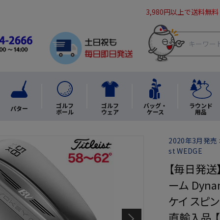
3,980円以上で送料無料
ゴルフ
ゴルフ
バッグ・
ラウンド
パター
ボール
ウェア
ケース
用品
2020年3月発売 ボ
st WEDGE
【毎日発送】
ーム Dyn
ケイ スピンミ
直輸入品 【2