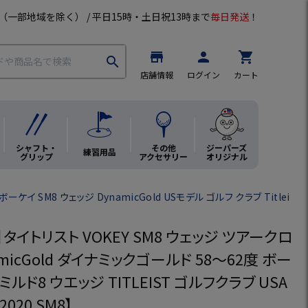
（一部地域を除く） / 平日15時・土日祝13時まで
毎日発送
！
store
person
shopping_cart
search
店舗情報
ログイン
カート
シャフト・
その他
ジーパーズ
練習用品
グリップ
アクセサリー
オリジナル
ーケイ SM8 ウェッジ DynamicGold USモデル ゴルフ クラブ Titlei
タイトリスト VOKEY SM8 ウェッジ ツアークロ
amicGold ダイナミックゴールド 58～62度 ボー
ルド8 ウエッジ TITLEIST ゴルフクラブ USA
020 SM8】