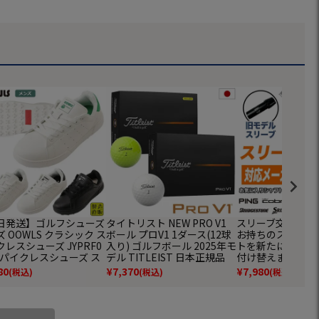
日発送】ゴルフシューズ
タイトリスト NEW PRO V1
スリーブ交換 修理
 OOWLS クラシック ス
ボール プロV1 1ダース(12球
お持ちのスリーブ
レスシューズ JYPRF0
入り) ゴルフボール 2025年モ
トを新たにご希望
 スパイクレスシューズ ス
デル TITLEIST 日本正規品
付け替えます 各
クレス シューズ ジーパ
応 ゴルフ シャフ
80
¥
7,370
¥
7,980
(税込)
(税込)
(税込)
スニーカータイプ golf
靴 グッズ おしゃれ スパ
レスゴルフシューズ 普
き ゴルフの靴