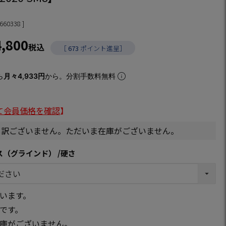
660338
4,800
税込
［
673
ポイント進呈］
ら
月々4,933円
から。分割手数料無料
て会員価格を確認
】
し訳ございません。ただいま在庫がございません。
ス（グラインド）
硬さ
います。
です。
庫がございません。