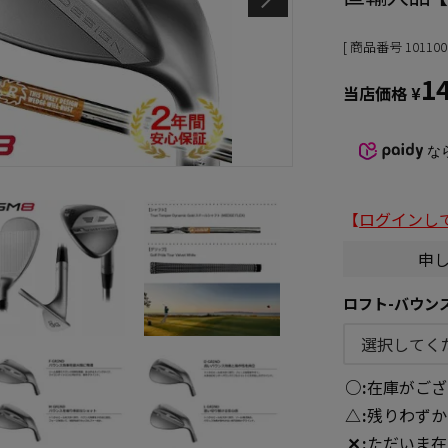
商品番号
101100
1
当店価格
¥
な
【
ログインし
申
ロフト-バウン
○
在庫がござ
△
残りわずか
✕
ただいま在