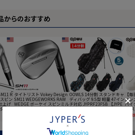
品からのおすすめ
M11 R
タイトリスト Vokey Design
OOWLS 14分割 スタンドキャ
【毎
イ スピン
SM11 WEDGEWORKS RAW
ディバッグ 9.5型 軽量 47イン
メンズ
仕上げ
WEDGE ボーケイ スピンミル
チ対応 JYPRF23FSB 【JYPE
パイク
 ダイナ
ド11 ウェッジワークス ノー
R'Sオリジナル商品】
03
6年モデ
メッキ仕上げ ウェッジ メン
パイ
¥
39,800
¥
16,800
¥
4,2
(税込)
(税込)
A直輸入
ズ 右用 ダイナミックゴール
ーズ 
ド 2026年モデル ゴルフクラ
防水 
ブ USA直輸入品 並行輸入
イク
段履