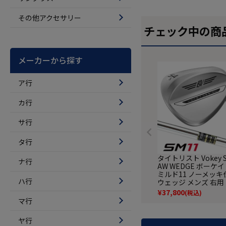
その他アクセサリー
チェック中の商
メーカーから探す
ア行
カ行
サ行
タ行
タイトリスト Vokey S
ナ行
AW WEDGE ボーケ
ミルド11 ノーメッキ
ハ行
ウェッジ メンズ 右用
ミックゴールド 202
¥
37,800
(税込)
ル ゴルフクラブ US
マ行
品 並行輸入
ヤ行