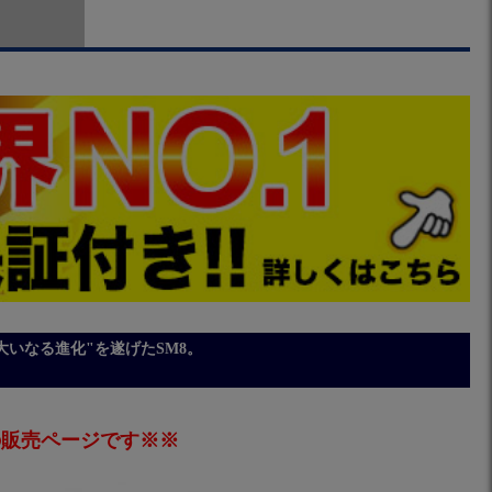
大いなる進化"を遂げたSM8。
トの販売ページです※※