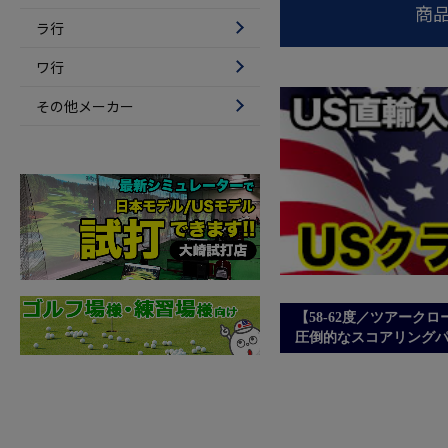
商
ラ行
ワ行
その他メーカー
【58-62度／ツアーク
圧倒的なスコアリング