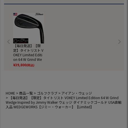
普段履き ゴルフの
靴
【毎日発送】【限
定】タイトリスト V
OKEY Limited Editi
on 64 W Grind We
dge Inspired by Ji
¥
39,800
(税込)
mmy Walker ウェッ
ジ ダイナミックゴ
ールド USA直輸入
品 WEDGEWORKS
【ジミー・ウォー
カー】【Limited】
HOME
商品一覧
ゴルフクラブ
アイアン・ウェッジ
【毎日発送】【限定】タイトリスト VOKEY Limited Edition 64 W Grind
Wedge Inspired by Jimmy Walker ウェッジ ダイナミックゴールド USA直輸
入品 WEDGEWORKS【ジミー・ウォーカー】【Limited】