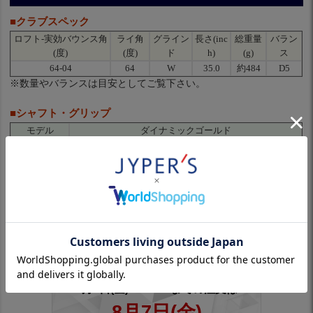
■クラブスペック
ロフト-実効バウンス角
ライ角
グライン
長さ(inc
総重量
バラン
(度)
(度)
ド
h)
(g)
ス
64-04
64
W
35.0
約484
D5
※数量やバランスは目安としてご覧下さい。
■シャフト・グリップ
モデル
ダイナミックゴールド
フレックス
WEDGE FLEX
シャフト重量
129
(g)
キックポイン
手元
ト
VOKEY TOUR VELVET - BLACK（58口径／バックライ
グリップ
ン無し）