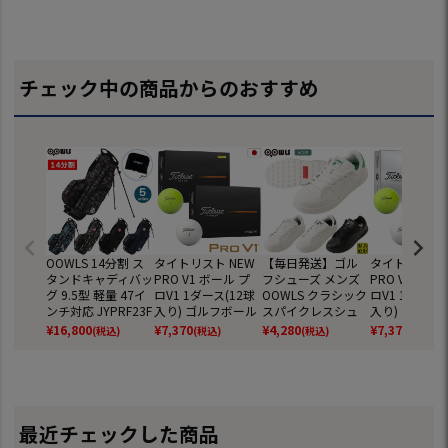
チェック中の商品からのおすすめ
OOWLS 14分割 ス
タイトリスト NEW
【毎日発送】ゴル
タイトリスト 
タンドキャディバッ
PRO V1 ボール プ
フシューズ メンズ
PRO V1x ボ
グ 9.5型 軽量 47イ
ロV1 1ダース(12球
OOWLS クラシック
ロV1 1ダース(
ンチ対応 JYPRF23F
入り) ゴルフボール
スパイクレスシュ
入り) ゴルフ
SB 【JYPER'Sオリ
2025年モデル TITL
ーズ JYPRF003 ス
2025年モデル 
¥
16,800
¥
7,370
¥
4,280
¥
7,370
(税込)
(税込)
(税込)
(税込)
ジナル商品】
EIST 日本正規品
パイクレスシューズ
EIST 日本正規
スパイクレス シュ
ーズ ジーパーズ ス
ニーカータイプ gol
f 防水 靴 グッズ お
しゃれ スパイクレ
最近チェックした商品
スゴルフシューズ