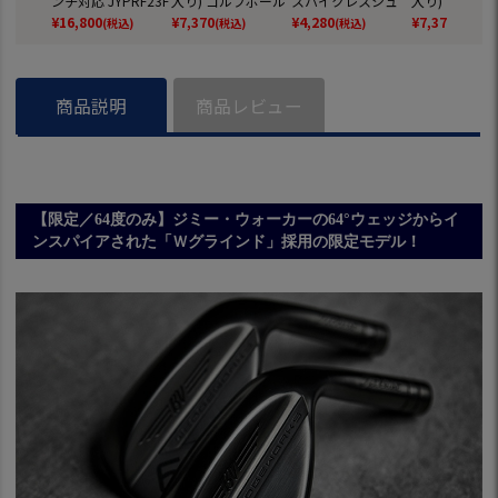
ンチ対応 JYPRF23F
入り) ゴルフボール
スパイクレスシュ
入り) ゴルフ
SB 【JYPER'Sオリ
2025年モデル TITL
ーズ JYPRF003 ス
2025年モデル 
¥
16,800
¥
7,370
¥
4,280
¥
7,370
(税込)
(税込)
(税込)
(税込)
ジナル商品】
EIST 日本正規品
パイクレスシューズ
EIST 日本正規
スパイクレス シュ
ーズ ジーパーズ ス
ニーカータイプ gol
商品説明
商品レビュー
f 防水 靴 グッズ お
しゃれ スパイクレ
スゴルフシューズ
普段履き ゴルフの
靴
【限定／64度のみ】ジミー・ウォーカーの64°ウェッジからイ
ンスパイアされた「Ｗグラインド」採用の限定モデル！