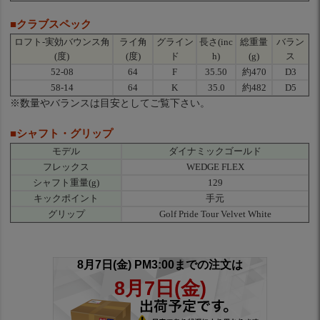
■クラブスペック
ロフト-実効バウンス角
ライ角
グライン
長さ(inc
総重量
バラン
(度)
(度)
ド
h)
(g)
ス
52-08
64
F
35.50
約470
D3
58-14
64
K
35.0
約482
D5
※数量やバランスは目安としてご覧下さい。
■シャフト・グリップ
モデル
ダイナミックゴールド
フレックス
WEDGE FLEX
シャフト重量(g)
129
キックポイント
手元
グリップ
Golf Pride Tour Velvet White