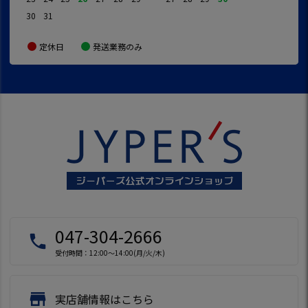
30
31
定休日
発送業務のみ
047-304-2666
local_phone
受付時間：12:00～14:00(月/火/木)
store
実店舗情報はこちら