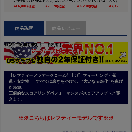
ンチ対応 JYPRF23F
入り) ゴルフボール
スパイクレスシュ
入り) ゴルフ
SB 【JYPER'Sオリ
2025年モデル TITL
ーズ JYPRF003 ス
2025年モデル 
¥
16,800
¥
7,370
¥
4,280
¥
7,370
(税込)
(税込)
(税込)
(税込)
ジナル商品】
EIST 日本正規品
パイクレスシューズ
EIST 日本正規
スパイクレス シュ
ーズ ジーパーズ ス
ニーカータイプ gol
商品説明
商品レビュー
f 防水 靴 グッズ お
しゃれ スパイクレ
スゴルフシューズ
普段履き ゴルフの
靴
【レフティー／ツアークローム仕上げ】フィーリング・弾
道・安定性 ― すべてに磨きをかけて、"大いなる進化"を遂げ
たSM8。
圧倒的なスコアリングパフォーマンスがスコアアップへと導
きます。
※※こちらはレフティーモデルです※※