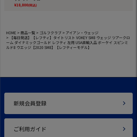
ム ダイナミックゴ
¥
18,800
(税込)
ールド レフティ 左
用 USA直輸入品 ボ
ーケイ スピンミル
ド8 ウエッジ【202
0 SM8】【レフティ
HOME
商品一覧
ゴルフクラブ
アイアン・ウェッジ
ーモデル】
【毎日発送】【レフティ】タイトリスト VOKEY SM8 ウェッジ ツアークロ
ーム ダイナミックゴールド レフティ 左用 USA直輸入品 ボーケイ スピンミ
ルド8 ウエッジ【2020 SM8】【レフティーモデル】
新規会員登録
ご利用ガイド