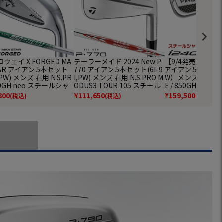
ウェイ X FORGED MA
テーラーメイド 2024 New P
【9/4発売】PING 
TAR アイアン 5本セット
770 アイアン 5本セット(6I-9
アイアン 5本セット
,PW) メンズ 右用 N.S.PR
I,PW) メンズ 右用 N.S.PRO M
W）メンズ 右用 AWT
50GH neo スチールシャ
ODUS3 TOUR 105 スチール
E / 850GH neo / 
日本正規品 2025年モデ
シャフト TaylorMade 日本正
/ MODUS3 TOUR
800
¥
111,650
¥
159,500
(税込)
(税込)
(税込)
allaway ゴルフクラブ
規品 モーダス ゴルフクラブ
025年モデル 日本
本モデル ゴルフ 
ブ