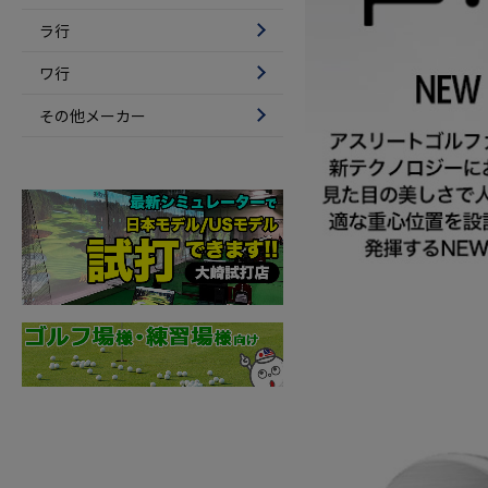
ラ行
ワ行
その他メーカー