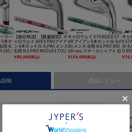
】テーラー
【毎日発送】【数量限定】キ
キャロウェイ X FORGED ST
キャロ
 5本セ
ャロウェイ APEX PROアイア
AR アイアン 5本セット(6-9,P
X S
右用 N.
ン 6本セット(5-9,PW) メンズ
W) メンズ 右用 N.S.PRO 950
(6-9
 105 /
右用 N.S.PRO MODUS3 TOU
GH neo スチールシャフト 日
O 9
O スチー
R 105 スチールシャフト 202
本正規品 2026年モデル Calla
フト 
¥
88,000
¥
154,000
¥
74,
(税込)
(税込)
デル 日
3年モデル 日本正規品
way ゴルフクラブ
ル C
e ゴルフ
品説明
商品レビュー