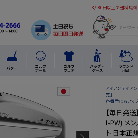
3,980円以上で送料無料
ゴルフ
ゴルフ
バッグ・
ラウンド
パター
ボール
ウェア
ケース
用品
アイアン アイアンセ
売】
各番手において必
【毎日発送】
I-PW) メ
ト 日本正規