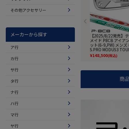
その他アクセサリー
メーカーから探す
【2025/8/22発売
メイド P8CB アイアン
ット(6-9,PW) メンズ 
ア行
S.PRO MODUS3 TOUR
N.S.PRO 950GH NE
¥
148,500
(税込)
カ行
ルシャフト 2025年モ
本正規品 TaylorMad
クラブ
サ行
商
タ行
ナ行
ハ行
マ行
ヤ行