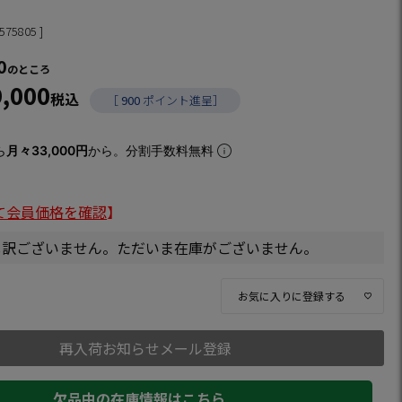
575805
0
のところ
9,000
税込
［
900
ポイント進呈］
ら
月々33,000円
から。分割手数料無料
て会員価格を確認
】
し訳ございません。ただいま在庫がございません。
お気に入りに登録する
再入荷お知らせメール登録
欠品中の在庫情報はこちら