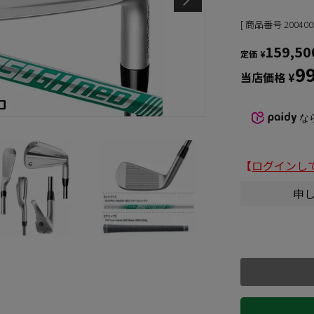
商品番号
200400
159,50
定価
¥
9
当店価格
¥
な
【
ログインし
申