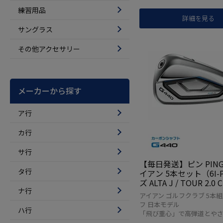
練習用品
詳細を見る
サングラス
その他アクセサリー
メーカーから探す
ア行
カ行
サ行
【毎日発送】ピン PING 
タ行
イアン 5本セット（6I
ズ ALTA J / TOUR 2.0
ナ行
/ SPEEDER NX カーボン
アイアン ゴルフクラブ 5本組 
モデル 日本正規品 日本
フ 日本モデル
ハ行
ルフ ゴルフクラブ 右用
「飛び重心」で高弾道とや
右利き