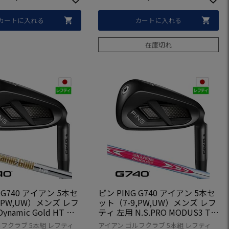
カートに入れる
カートに入れる
在庫切れ
 G740 アイアン 5本セ
ピン PING G740 アイアン 5本セ
,PW,UW）メンズ レフ
ット（7-9,PW,UW）メンズ レフ
ynamic Gold HT ス
ティ 左用 N.S.PRO MODUS3 TO
026年モデル 日本正規品
UR 120 スチール 2026年モデル
フクラブ 5本組 レフティ
アイアン ゴルフクラブ 5本組 レフティ