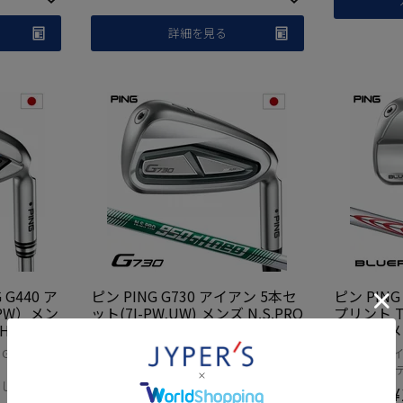
詳細を見る
G440 ア
ピン PING G730 アイアン 5本セ
ピン PING
-PW）メン
ット(7I-PW,UW) メンズ N.S.PRO
プリント 
 CHROMEI
950GH neo 2024年モデル 日本
(5I-PW)
 2025年
正規品 日本モデル ゴルフ ゴルフ
105 日本
G440 ゴル
アイアン アイアンセット 5本組 ゴルフク
アイアン アイ
モデル ゴ
クラブ 右用 右打ち 右利き NSプ
フ ゴルフ
ラブ 日本モデル
デル 日本モ
 右打ち
ロ 950GHネオ
利き NSプ
さしさの両立
¥
93,500
¥
当店価格
当店価格
税込