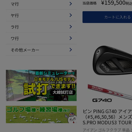
¥
159,500
当店価格
税
マ行
ヤ行
カートに入れる
ラ行
ワ行
その他メーカー
ピン PING G740 アイ
（#5,#6,50,56）メンズ
S.PRO MODUS3 TOUR
ール 2026年モデル 
アイアン ゴルフクラブ 単品 