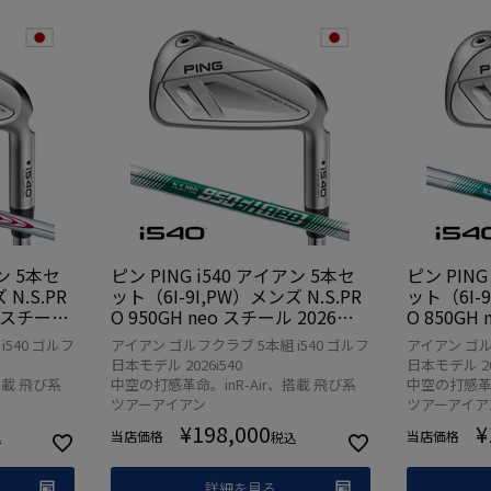
アン 5本セ
ピン PING i540 アイアン 5本セ
ピン PING
N.S.PR
ット（6I-9I,PW）メンズ N.S.PR
ット（6I-9
5 スチール
O 950GH neo スチール 2026年
O 850GH
規品 日本モ
モデル 日本正規品 日本モデル ゴ
モデル 日
540 ゴルフ
アイアン ゴルフクラブ 5本組 i540 ゴルフ
アイアン ゴル
ブ 右用
ルフ ゴルフクラブ 右用 右打ち
ルフ ゴル
日本モデル 2026i540
日本モデル 202
右利き
右利き
搭載 飛び系
中空の打感革命。inR-Air、搭載 飛び系
中空の打感革命
ツアーアイアン
ツアーアイア
¥
198,000
¥
当店価格
当店価格
込
税込
詳細を見る