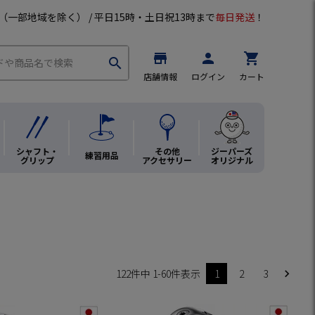
（一部地域を除く） / 平日15時・土日祝13時まで
毎日発送
！
store
person
shopping_cart
search
店舗情報
ログイン
カート
シャフト・
その他
ジーパーズ
練習用品
グリップ
アクセサリー
オリジナル
122
件中
1
-
60
件表示
1
2
3