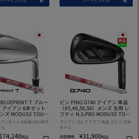
カートに入れる
カートに入れる
 BLUEPRINT T ブルー
ピン PING G740 アイアン 単品
T アイアン 6本セット
（#5,#6,50,56）メンズ 左用 レ
 メンズ MODUS3 TOUR
フティ N.S.PRO MODUS3 TOUR
正規品 日本モデル ゴル
115 スチール 2026年モデル 日本
アンセット 6本組 2024年モ
アイアン ゴルフクラブ 単品 ゴルフ 日本
クラブ 右用 右打ち 右
正規品 日本モデル ゴルフ ゴルフ
デル
モデル
ロ モーダスツアー105
クラブ 左利き
174,240
¥
31,900
当店価格
税込
税込