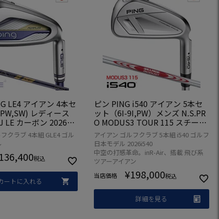
 G LE4 アイアン 4本セ
ピン PING i540 アイアン 5本セ
I,PW,SW) レディース
ット（6I-9I,PW）メンズ N.S.PR
 J LE カーボン 2026年
O MODUS3 TOUR 115 スチール
本正規品 日本モデル ゴ
2026年モデル 日本正規品 日本モ
フクラブ 4本組 GLE4 ゴル
アイアン ゴルフクラブ 5本組 i540 ゴルフ
フクラブ 右打ち 右利き
デル ゴルフ ゴルフクラブ 右用
ル
日本モデル 2026i540
右打ち 右利き
中空の打感革命。inR-Air、搭載 飛び系
136,400
税込
ツアーアイアン
¥
198,000
当店価格
税込
カートに入れる
詳細を見る