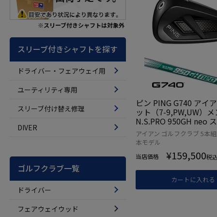
※スリーブ付きシャフトは対象外
スリーブ付きシャフトを探す
ドライバー・フェアウェイ用
ユーティリティ専用
ピン PING G740 アイ
スリーブ付け替え修理
ット（7-9,PW,UW）
N.S.PRO 950GH neo
DIVER
026年モデル 日本正規
アイアン ゴルフクラブ 5本組
デル ゴルフ ゴルフクラ
本モデル
¥
159,500
当店価格
税
ゴルフクラブ一覧
カートに入れる
ドライバー
フェアウェイウッド