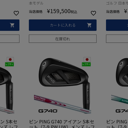
ルフクラブ
ル ゴルフ ゴルフクラブ 左用 左
ゴルフク
本モデル
ゴルフ 日本
利き
¥
159,500
¥
当店価格
当店価格
税込
カートに入れる
在庫切れ
アン 5本セ
ピン PING G740 アイアン 5本セ
ピン PING
メンズ レフ
ット（7-9,PW,UW）メンズ レフ
ット（7-9