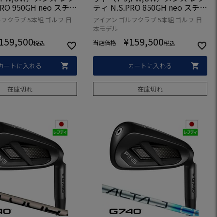
PRO 950GH neo スチー
ティ N.S.PRO 850GH neo スチー
年モデル 日本正規品 日
ル 2026年モデル 日本正規品 日
フクラブ 5本組 ゴルフ 日
アイアン ゴルフクラブ 5本組 ゴルフ 日
ゴルフ ゴルフクラブ 左
本モデル ゴルフ ゴルフクラブ 左
本モデル
用 左利き
159,500
¥
159,500
当店価格
税込
税込
カートに入れる
カートに入れる
在庫切れ
在庫切れ