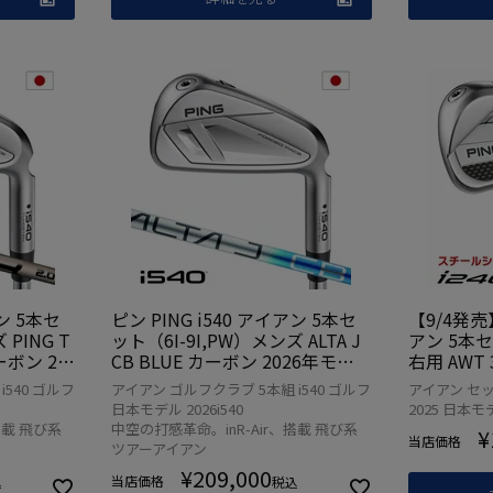
アン 5本セ
ピン PING i540 アイアン 5本セ
【9/4発売】
 PING T
ット（6I-9I,PW）メンズ ALTA J
アン 5本
カーボン 20
CB BLUE カーボン 2026年モデ
右用 AWT 3.
 日本モデ
ル 日本正規品 日本モデル ゴルフ
/ 950GH 
540 ゴルフ
アイアン ゴルフクラブ 5本組 i540 ゴルフ
アイアン セ
 右用 右
ゴルフクラブ 右用 右打ち 右利き
スチール 
日本モデル 2026i540
2025 日本モ
品 日本モ
搭載 飛び系
中空の打感革命。inR-Air、搭載 飛び系
¥
ブ
当店価格
ツアーアイアン
¥
209,000
当店価格
込
税込