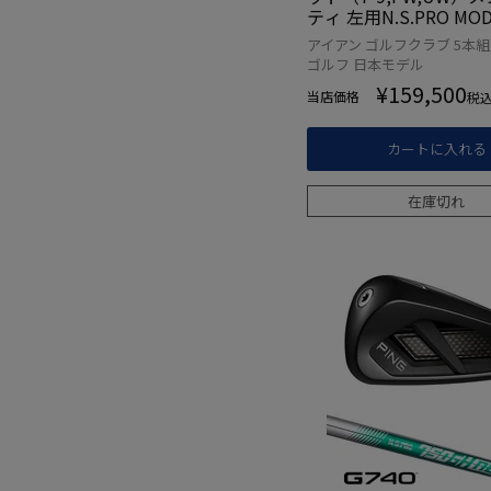
ティ 左用N.S.PRO MOD
UR 115 スチール 20
アイアン ゴルフクラブ 5本組
日本正規品 ゴルフクラ
ゴルフ 日本モデル
¥
159,500
当店価格
税
カートに入れる
在庫切れ