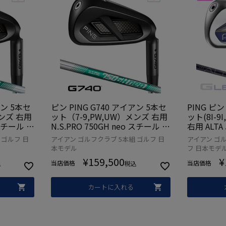
アン 5本セ
ピン PING G740 アイアン 5本セ
PING ピン
メンズ 右用
ット（7-9,PW,UW）メンズ 右用
ット(8I-9
 スチール 2
N.S.PRO 750GH neo スチール 2
右用 ALTA
品 日本モ
026年モデル 日本正規品 日本モ
モデル 日
 ゴルフ 日
アイアン ゴルフクラブ 5本組 ゴルフ 日
アイアン ゴル
ブ 右利き
デル ゴルフ ゴルフクラブ 右利き
ルフ ゴル
本モデル
フ 日本モデ
¥
159,500
¥
当店価格
当店価格
込
税込
カートに入れる