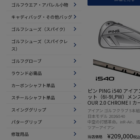
ゴルフウエア・アパレル小物
キャディバッグ・その他バッグ
ゴルフシューズ（スパイク）
ゴルフシューズ（スパイクレ
ス）
ゴルフグローブ
ラウンド必需品
カーボンシャフト単品
ピン PING i540 アイ
ット（6I-9I,PW）メンズ
スチールシャフト単品
OUR 2.0 CHROME I 
26年モデル 日本正規品
スインググリップ
アイアン ゴルフクラブ 5本組 i
ル ゴルフ ゴルフクラブ
日本モデル 2026i540
打ち 右利き
パターグリップ
中空の打感革命。inR-Air、
ツアーアイアン
修理用品
¥
209,000
当店価格
税