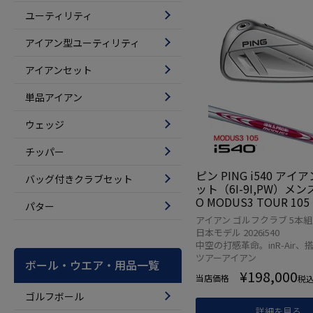
ユーティリティ
アイアン型ユーティリティ
アイアンセット
単品アイアン
ウェッジ
チッパー
ピン PING i540 アイ
バッグ付きクラブセット
ット（6I-9I,PW）メンズ 
O MODUS3 TOUR 10
パター
2026年モデル 日本正
アイアン ゴルフクラブ 5本組 i
デル ゴルフ ゴルフクラ
日本モデル 2026i540
右打ち 右利き
中空の打感革命。inR-Air、
ツアーアイアン
ボール・ウエア・用品一覧
¥
198,000
当店価格
税
ゴルフボール
詳細を見る