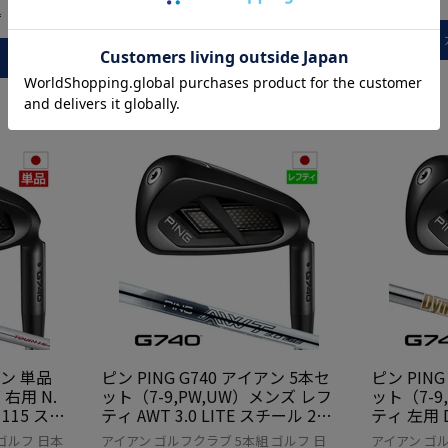
込
カートに入れる
アン 単品
ピン PING G740 アイアン 5本セ
ピン PING
 右用 N.
ット（7-9,PW,UW）メンズ レフ
ット（7-9
 115 スチ
ティ AWT 3.0 LITE スチール 202
ティ 左用 D
日本正規品
6年モデル 日本正規品 日本モデ
チール 2
ゴルフ 日本
アイアン ゴルフクラブ 5本組 ゴルフ 日
アイアン ゴル