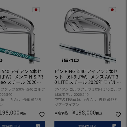
 i540 アイアン 5本セ
ピン PING i540 アイアン 5本セ
I,PW）メンズ N.S.PR
ット（6I-9I,PW）メンズ AWT 3.
 neo スチール 2026年
0 LITE スチール 2026年モデル
本正規品 日本モデル ゴ
日本正規品 日本モデル ゴルフ ゴ
フクラブ 5本組 i540 ゴルフ
アイアン ゴルフクラブ 5本組 i540 ゴルフ
フクラブ 右用 右打ち
ルフクラブ 右用 右打ち 右利き
6i540
日本モデル 2026i540
。inR-Air、搭載 飛び系
中空の打感革命。inR-Air、搭載 飛び系
ン
ツアーアイアン
198,000
¥
198,000
当店価格
税込
税込
詳細を見る
詳細を見る