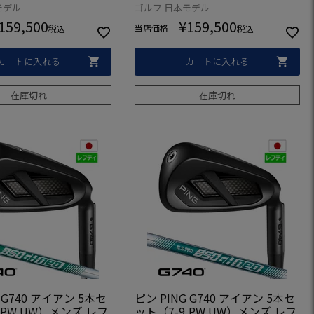
ラブ
日本正規品 ゴルフクラブ
モデル
ゴルフ 日本モデル
159,500
¥
159,500
当店価格
税込
税込
カートに入れる
カートに入れる
在庫切れ
在庫切れ
 G740 アイアン 5本セ
ピン PING G740 アイアン 5本セ
,PW,UW）メンズ レフ
ット（7-9,PW,UW）メンズ レフ