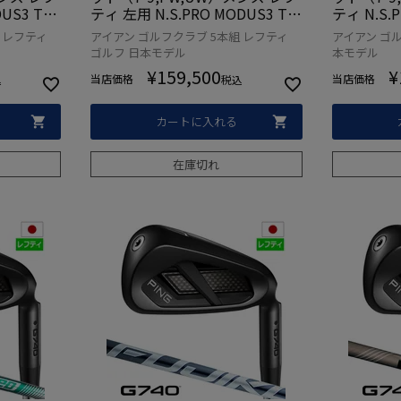
US3 TO
ティ 左用 N.S.PRO MODUS3 TO
ティ N.S.
26年モデル
UR 105 スチール 2026年モデル
ル 2026
 レフティ
アイアン ゴルフクラブ 5本組 レフティ
アイアン ゴル
ブ
日本正規品 ゴルフクラブ
本モデル 
ゴルフ 日本モデル
本モデル
用 左利き
¥
159,500
¥
当店価格
当店価格
込
税込
カートに入れる
在庫切れ