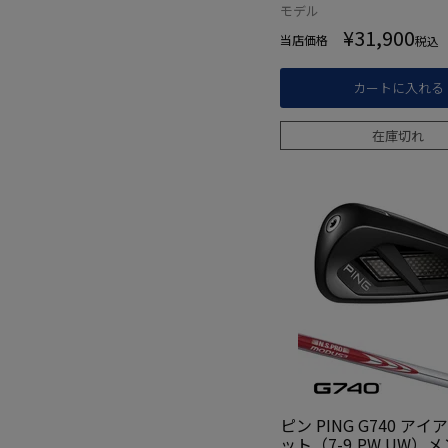
日本モデル ゴルフ ゴ
モデル
右利き
¥
31,900
当店価格
税込
カートに入れる
在庫切れ
ピン PING G740 アイ
ット（7-9,PW,UW）