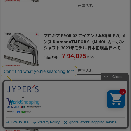
在庫切れ
プロギア PRGR 02 アイアン 5本組(6I-PW) メ
ンズ DiamanaTM FOR S（M-40）カーボン
シャフト 2023年モデル 日本正規品 日本モデ
ル ゴルフ ゴルフクラブ 右用 右打ち 右利き デ
¥
94,875
当店価格
税込
ィアマナ
在庫切れ
プロギア PRGR 02 アイアン 5本組(6I-PW) メ
ンズ DiamanaTM FOR S（M-43）カーボン
シャフト 2023年モデル 日本正規品 日本モデ
ル ゴルフ ゴルフクラブ 右用 右打ち 右利き デ
¥
94,875
当店価格
税込
ィアマナ