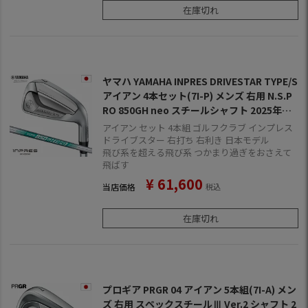
在庫切れ
ヤマハ YAMAHA INPRES DRIVESTAR TYPE/S
アイアン 4本セット(7I-P) メンズ 右用 N.S.P
RO 850GH neo スチールシャフト 2025年モ
デル 日本正規品 ゴルフ ゴルフクラブ
アイアン セット 4本組 ゴルフクラブ インプレス
ドライブスター 右打ち 右利き 日本モデル
飛び系を超える飛び系 つかまり過ぎをおさえて
飛ばす
¥
61,600
当店価格
税込
在庫切れ
プロギア PRGR 04 アイアン 5本組(7I-A) メン
ズ 右用 スペックスチールⅢ Ver.2 シャフト 2