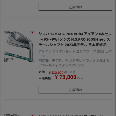
在庫切れ
ヤマハ YAMAHA RMX VD/M アイアン 6本セッ
ト(#5～PW) メンズ N.S.PRO 950GH neo ス
チールシャフト 2023年モデル 日本正規品 日
本モデル ゴルフ ゴルフクラブ 右用 右打ち 右
アイアン アイアンセット ゴルフクラブ 2023 日本
利き ブイディーエム NSプロ 950GHネオ
モデル
飛距離、安定性、形状を高いバランスで備える
ツアー系ディスタンスアイアン
定価
のところ
¥
132,000
¥
73,800
当店価格
税込
在庫切れ