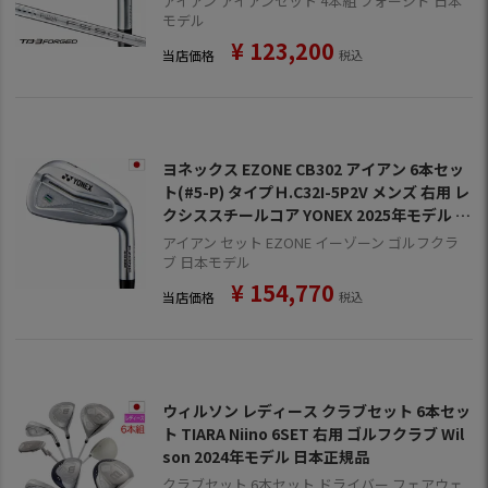
アイアン アイアンセット 4本組 フォージド 日本
モデル
¥
123,200
当店価格
税込
ヨネックス EZONE CB302 アイアン 6本セッ
ト(#5-P) タイプＨ.C32I-5P2V メンズ 右用 レ
クシススチールコア YONEX 2025年モデル 日
本正規品
アイアン セット EZONE イーゾーン ゴルフクラ
ブ 日本モデル
¥
154,770
当店価格
税込
ウィルソン レディース クラブセット 6本セッ
ト TIARA Niino 6SET 右用 ゴルフクラブ Wil
son 2024年モデル 日本正規品
クラブセット 6本セット ドライバー フェアウェ