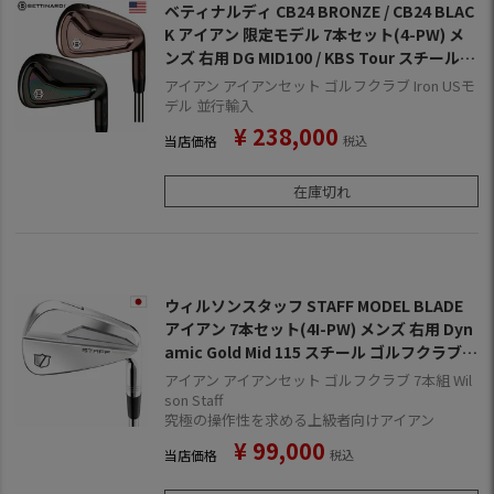
ベティナルディ CB24 BRONZE / CB24 BLAC
K アイアン 限定モデル 7本セット(4-PW) メ
ンズ 右用 DG MID100 / KBS Tour スチールシ
ャフト BETTINARDI 2025年モデル USA直輸
アイアン アイアンセット ゴルフクラブ Iron USモ
入品 ゴルフクラブ
デル 並行輸入
¥
238,000
当店価格
税込
在庫切れ
ウィルソンスタッフ STAFF MODEL BLADE
アイアン 7本セット(4I-PW) メンズ 右用 Dyn
amic Gold Mid 115 スチール ゴルフクラブ 2
025年モデル 日本正規品
アイアン アイアンセット ゴルフクラブ 7本組 Wil
son Staff
究極の操作性を求める上級者向けアイアン
¥
99,000
当店価格
税込