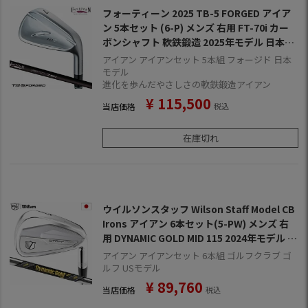
フォーティーン 2025 TB-5 FORGED アイア
ン 5本セット (6-P) メンズ 右用 FT-70i カー
ボンシャフト 軟鉄鍛造 2025年モデル 日本正
規品 FOURTEEN ゴルフクラブ
アイアン アイアンセット 5本組 フォージド 日本
モデル
進化を歩んだやさしさの軟鉄鍛造アイアン
¥
115,500
当店価格
税込
在庫切れ
ウイルソンスタッフ Wilson Staff Model CB
Irons アイアン 6本セット(5-PW) メンズ 右
用 DYNAMIC GOLD MID 115 2024年モデル U
SA直輸入品
アイアン アイアンセット 6本組 ゴルフクラブ ゴ
ルフ USモデル
¥
89,760
当店価格
税込