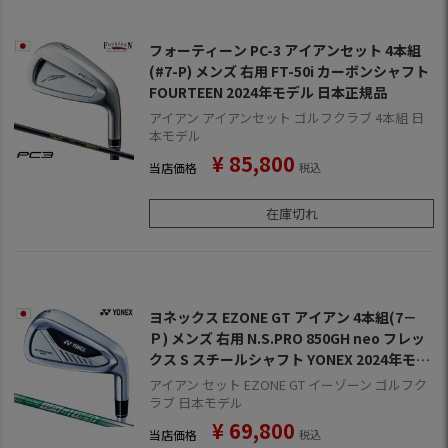
フォーティーン PC-3 アイアンセット 4本組
(#7-P) メンズ 右用 FT-50i カーボンシャフト
FOURTEEN 2024年モデル 日本正規品
アイアン アイアンセット ゴルフクラブ 4本組 日
本モデル
¥
85,800
当店価格
税込
在庫切れ
ヨネックス EZONE GT アイアン 4本組(7－
Ｐ) メンズ 右用 N.S.PRO 850GH neo フレッ
クス S スチールシャフト YONEX 2024年モデ
ル 日本正規品
アイアン セット EZONE GT イーゾーン ゴルフク
ラブ 日本モデル
¥
69,800
当店価格
税込