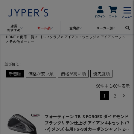
ログイン
カート
メニュー
店長
セール品
全商品
メーカー別
おすすめ
HOME
商品一覧
ゴルフクラブ
アイアン・ウェッジ
アイアンセット
その他メーカー
並び替え
新着順
価格が安い順
価格が高い順
優先度順
96
件中
1
-
60
件表示
1
2
フォーティーン TB-3 FORGED ダイヤモンド
ブラックサテン仕上げ アイアン 4本セット (7
-P) メンズ 右用 FS-90i カーボンシャフト 202