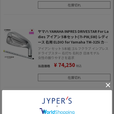
在庫切れ
ヤマハ YAMAHA INPRES DRIVESTAR For La
dies アイアン 5本セット(7I-PW,SW) レディ
ース 右用 ELDIO for Yamaha TM-325i カー
ボンシャフト 2025年モデル 日本正規品 ゴル
アイアン セット 5本組 ゴルフクラブ インプレス
フ ゴルフクラブ
ドライブスター 右打ち 右利き 日本モデル
女性の振りやすさを追求
¥
74,250
当店価格
税込
在庫切れ
ヤマハ YAMAHA INPRES DRIVESTAR TYPE/
D アイアン 4本セット(7I-P) メンズ 右用 SPE