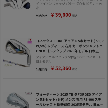
イ アイアン ウェッジ パター 初心者 ビギナー向
き
¥
39,600
当店価格
税込
ヨネックス FIORE アイアン 5本セット(7-9,P
W,SW) レディース 右用 カーボンシャフト Y
ONEX ゴルフクラブ 2025年モデル 日本正規
品【2025年3月中旬発売】
アイアン ゴルフクラブ 5本組 FIORE フィオーレ
日本モデル
¥
52,360
当店価格
税込
フォーティーン 2025 TB-5 FORGED アイア
ン 5本セット (6-P) メンズ 右用 FS-90i スチ
ールシャフト 軟鉄鍛造 2025年モデル 日本正