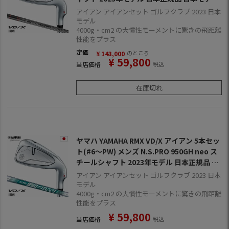
ゴルフ ゴルフクラブ 右用 右打ち 右利き ブイ
アイアン アイアンセット ゴルフクラブ 2023 日本
ディーエックス テンセイ
モデル
4000g・cm2 の大慣性モーメントに驚きの飛距離
性能をプラス
定価
のところ
¥
143,000
¥
59,800
当店価格
税込
在庫切れ
ヤマハ YAMAHA RMX VD/X アイアン 5本セッ
ト(#6～PW) メンズ N.S.PRO 950GH neo ス
チールシャフト 2023年モデル 日本正規品 日
本モデル ゴルフ ゴルフクラブ 右用 右打ち 右
アイアン アイアンセット ゴルフクラブ 2023 日本
利き ブイディーエックス NSプロ 950GHネオ
モデル
4000g・cm2 の大慣性モーメントに驚きの飛距離
性能をプラス
¥
59,800
当店価格
税込