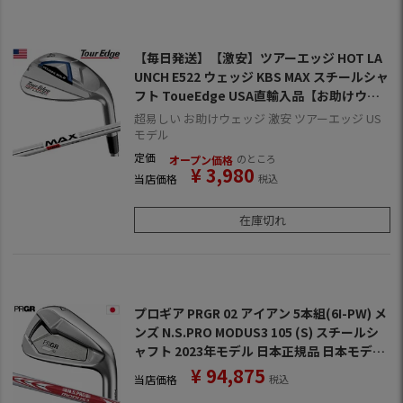
【毎日発送】【激安】ツアーエッジ HOT LA
UNCH E522 ウェッジ KBS MAX スチールシャ
フト ToueEdge USA直輸入品【お助けウェ
ッジ】
超易しい お助けウェッジ 激安 ツアーエッジ US
モデル
定価
のところ
オープン価格
¥
3,980
当店価格
税込
在庫切れ
プロギア PRGR 02 アイアン 5本組(6I-PW) メ
ンズ N.S.PRO MODUS3 105 (S) スチールシ
ャフト 2023年モデル 日本正規品 日本モデル
ゴルフ ゴルフクラブ 右用 右打ち 右利き NS
¥
94,875
当店価格
税込
プロ モーダスツアー105