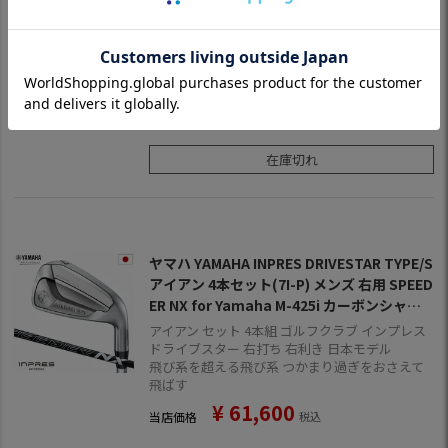
EDER NX for Yamaha M-425i カーボンシャ
フト 2025年モデル 日本正規品 ゴルフ ゴルフ
アイアン セット 4本組 ゴルフクラブ インプレス
クラブ
ドライブスター 右打ち 右利き 日本モデル
飛び系を超える飛び系 つかまり過ぎをおさえて
飛ばす
¥
61,600
当店価格
税込
在庫切れ
ヤマハ YAMAHA INPRES DRIVESTAR TYPE/S
アイアン 4本セット(7I-P) メンズ 右用 SPEED
ER NX for Yamaha M-425i カーボンシャフ
ト 2025年モデル 日本正規品 ゴルフ ゴルフク
アイアン セット 4本組 ゴルフクラブ インプレス
ラブ
ドライブスター 右打ち 右利き 日本モデル
飛び系を超える飛び系 つかまり過ぎをおさえて
飛ばす
¥
61,600
当店価格
税込