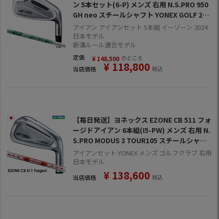
ン 5本セット(6-P) メンズ 右用 N.S.PRO 950
GH neo スチールシャフト YONEX GOLF 202
4年モデル 日本正規品
アイアン アイアンセット 5本組 イーゾーン 2024
日本モデル
新溝ルール適合モデル
定価
のところ
¥
148,500
¥
118,800
当店価格
税込
【毎日発送】ヨネックス EZONE CB 511 フォ
ージドアイアン 6本組(I5-PW) メンズ 右用 N.
S.PRO MODUS 3 TOUR105 スチールシャフ
ト装着 日本正規品
アイアンセット YONEX メンズ ゴルフクラブ 右用
日本モデル
¥
138,600
当店価格
税込