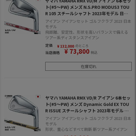
ヤマハ YAMAHA RMX VD/M アイアン 6本セッ
ト(#5～PW) メンズ N.S.PRO MODUS3 TOU
R 105 スチールシャフト 2023年モデル 日本
正規品 日本モデル ゴルフ ゴルフクラブ 右用
アイアン アイアンセット ゴルフクラブ 2023 日本
右打ち 右利き ブイディーエム NSプロ モーダ
モデル
飛距離、安定性、形状を高いバランスで備える
スツアー105
ツアー系ディスタンスアイアン
定価
のところ
¥
132,000
¥
73,800
当店価格
税込
在庫切れ
ヤマハ YAMAHA RMX VD/R アイアン 6本セッ
ト(#5～PW) メンズ Dynamic Gold EX TOU
R ISSUE スチールシャフト 2023年モデル 日
本正規品 日本モデル ゴルフ ゴルフクラブ 右
アイアン アイアンセット ゴルフクラブ 2023 日本
用 右打ち 右利き ブイディーアール ダイナミ
モデル
形状、重心などすべて刷新 新ツアー系アイアン
ックゴールドEX ツアーイシュー DGEX