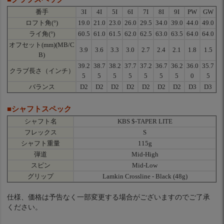
番手
3I
4I
5I
6I
7I
8I
9I
PW
GW
ロフト角(°)
19.0
21.0
23.0
26.0
29.5
34.0
39.0
44.0
49.0
ライ角(°)
60.5
61.0
61.5
62.0
62.5
63.0
63.5
64.0
64.0
オフセット(mm)(MB/C
3.9
3.6
3.3
3.0
2.7
2.4
2.1
1.8
1.5
B)
39.2
38.7
38.2
37.7
37.2
36.7
36.2
36.0
35.7
クラブ長さ（インチ）
5
5
5
5
5
5
5
0
5
バランス
D2
D2
D2
D2
D2
D2
D2
D3
D3
■シャフトスペック
シャフト名
KBS $-TAPER LITE
フレックス
S
シャフト重量
115g
弾道
Mid-High
スピン
Mid-Low
グリップ
Lamkin Crossline - Black (48g)
仕様、価格は予告なく一部変更する場合がございますのでご了承
ください。