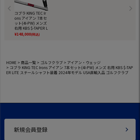
コブラ KING TEC Ir
ons アイアン 7本セ
ット(4I-PW) メンズ
右用 KBS $-TAPER L
ITE スチールシャフ
¥
148,000
(税込)
ト装着 2024年モデ
ル USA直輸入品 ゴ
ルフクラブ
HOME
商品一覧
ゴルフクラブ
アイアン・ウェッジ
コブラ KING TEC Irons アイアン 7本セット(4I-PW) メンズ 右用 KBS $-TAP
ER LITE スチールシャフト装着 2024年モデル USA直輸入品 ゴルフクラブ
新規会員登録