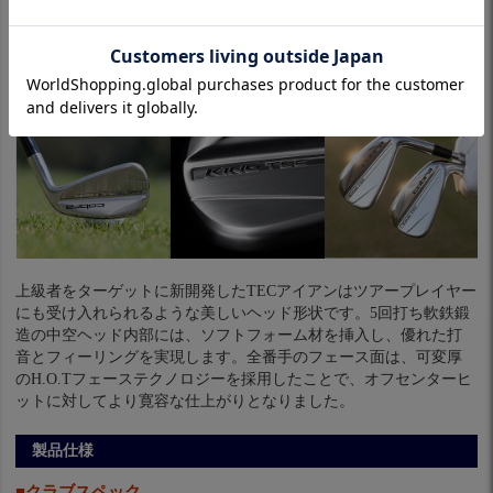
上級者をターゲットに新開発したTECアイアンはツアープレイヤー
にも受け入れられるような美しいヘッド形状です。5回打ち軟鉄鍛
造の中空ヘッド内部には、ソフトフォーム材を挿入し、優れた打
音とフィーリングを実現します。全番手のフェース面は、可変厚
のH.O.Tフェーステクノロジーを採用したことで、オフセンターヒ
ットに対してより寛容な仕上がりとなりました。
製品仕様
■クラブスペック