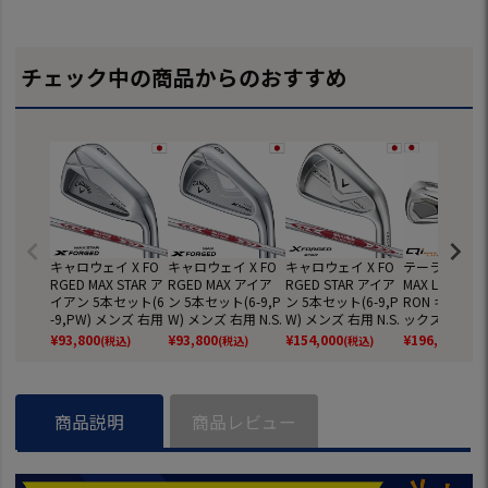
チェック中の商品からのおすすめ
キャロウェイ X FO
キャロウェイ X FO
キャロウェイ X FO
テーラーメイド
RGED MAX STAR ア
RGED MAX アイア
RGED STAR アイア
MAX LITE COM
イアン 5本セット(6
ン 5本セット(6-9,P
ン 5本セット(6-9,P
RON キュー 
-9,PW) メンズ 右用
W) メンズ 右用 N.S.
W) メンズ 右用 N.S.
ックス ライト
N.S.PRO MODUS T
PRO MODUS TOUR
PRO MODUS TOUR
アン＋レスキュ
¥
93,800
¥
93,800
¥
154,000
¥
196,900
(税込)
(税込)
(税込)
(税込
OUR 105 スチール
105 スチールシャ
105 スチールシャ
本セット(6H,7I
シャフト 日本正規
フト 日本正規品 20
フト 日本正規品 20
W,AW) メンズ
品 2025年モデル C
25年モデル Callaw
26年モデル Callaw
REAX 45 CAR
allaway ゴルフクラ
ay ゴルフクラブ
ay ゴルフクラブ
カーボンシャフ
商品説明
商品レビュー
ブ
026年モデル 
正規品 Taylor
ゴルフクラブ