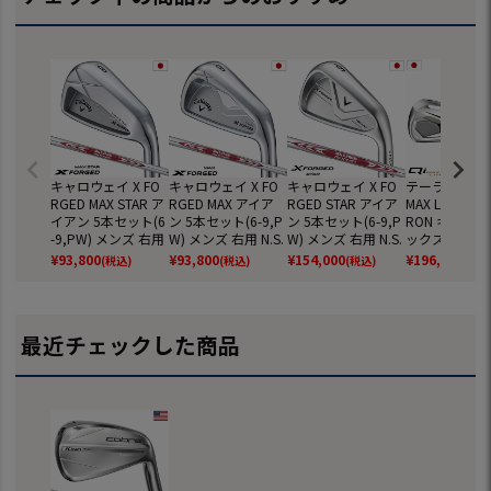
キャロウェイ X FO
キャロウェイ X FO
キャロウェイ X FO
テーラーメイド
RGED MAX STAR ア
RGED MAX アイア
RGED STAR アイア
MAX LITE COM
イアン 5本セット(6
ン 5本セット(6-9,P
ン 5本セット(6-9,P
RON キュー 
-9,PW) メンズ 右用
W) メンズ 右用 N.S.
W) メンズ 右用 N.S.
ックス ライト
N.S.PRO MODUS T
PRO MODUS TOUR
PRO MODUS TOUR
アン＋レスキュ
¥
93,800
¥
93,800
¥
154,000
¥
196,900
(税込)
(税込)
(税込)
(税込
OUR 105 スチール
105 スチールシャ
105 スチールシャ
本セット(6H,7I
シャフト 日本正規
フト 日本正規品 20
フト 日本正規品 20
W,AW) メンズ
品 2025年モデル C
25年モデル Callaw
26年モデル Callaw
REAX 45 CAR
allaway ゴルフクラ
ay ゴルフクラブ
ay ゴルフクラブ
カーボンシャフ
最近チェックした商品
ブ
026年モデル 
正規品 Taylor
ゴルフクラブ