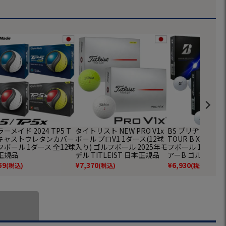
ーメイド 2024 TP5 T
タイトリスト NEW PRO V1x
BS ブリヂストンゴ
x キャストウレタンカバー
ボール プロV1 1ダース(12球
TOUR B X / TOU
ボール 1ダース 全12球
入り) ゴルフボール 2025年モ
フボール 1ダース(1
正規品
デル TITLEIST 日本正規品
アーB ゴルフ 20
BRIDGESTONE 
59
¥
7,370
¥
6,930
(税込)
(税込)
(税込)
正規品