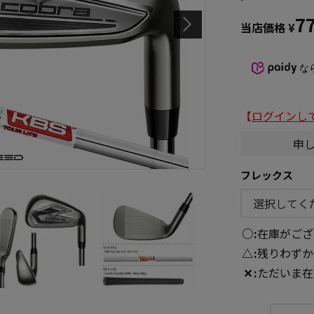
7
当店価格
¥
な
【
ログインし
申
フレックス
○
在庫がござ
△
残りわずか
✕
ただいま在