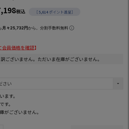
7,198
税込
［
5,614
ポイント進呈］
ら
月々25,732円
から。分割手数料無料
て会員価格を確認
】
し訳ございません。ただいま在庫がございません。
います。
です。
庫がございません。