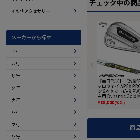
チェック中の商
その他アクセサリー
メーカーから探す
ア行
カ行
サ行
【毎日発送】【数量
ャロウェイ APEX P
タ行
ン 6本セット(5-9,PW
右用 Dynamic Gold M
ナ行
スチールシャフト 20
¥
88,000
(税込)
デル 日本正規品
ハ行
マ行
商
ヤ行