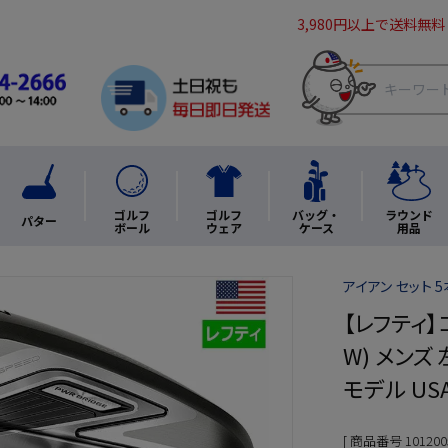
3,980円以上で送料無料
ゴルフ
ゴルフ
バッグ・
ラウンド
パター
ボール
ウェア
ケース
用品
アイアン セット 5
【レフティ】コ
W) メンズ 
モデル U
商品番号
101200