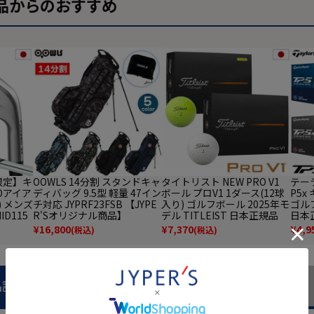
品からのおすすめ
限定】キ
OOWLS 14分割 スタンドキャ
タイトリスト NEW PRO V1
テーラ
ROアイア
ディバッグ 9.5型 軽量 47イン
ボール プロV1 1ダース(12球
P5
) メンズ
チ対応 JYPRF23FSB 【JYPE
入り) ゴルフボール 2025年モ
ゴルフ
ID115
R'Sオリジナル商品】
デル TITLEIST 日本正規品
日本
23年モ
¥
16,800
¥
7,370
¥
4,9
(税込)
(税込)
品説明
商品レビュー