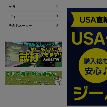
ラ行
ワ行
その他メーカー