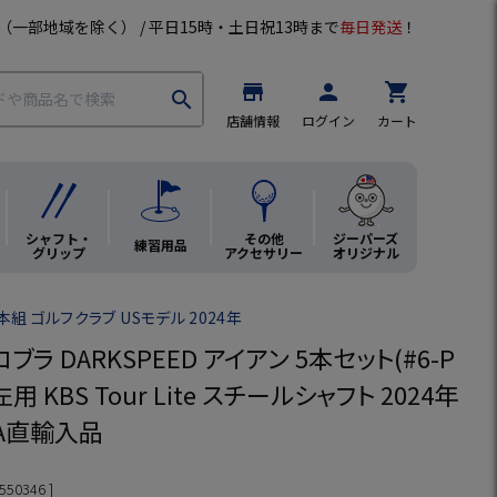
（一部地域を除く） / 平日15時・土日祝13時まで
毎日発送
！
store
person
shopping_cart
search
店舗情報
ログイン
カート
シャフト・
その他
ジーパーズ
練習用品
グリップ
アクセサリー
オリジナル
本組 ゴルフクラブ USモデル 2024年
ブラ DARKSPEED アイアン 5本セット(#6-P
左用 KBS Tour Lite スチールシャフト 2024年
SA直輸入品
550346