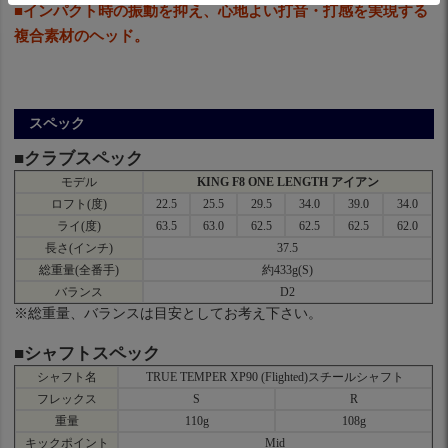
■インパクト時の振動を抑え、心地よい打音・打感を実現する
複合素材のヘッド。
スペック
■クラブスペック
モデル
KING F8 ONE LENGTH アイアン
ロフト(度)
22.5
25.5
29.5
34.0
39.0
34.0
ライ(度)
63.5
63.0
62.5
62.5
62.5
62.0
長さ(インチ)
37.5
総重量(全番手)
約433g(S)
バランス
D2
※総重量、バランスは目安としてお考え下さい。
■シャフトスペック
シャフト名
TRUE TEMPER XP90 (Flighted)スチールシャフト
フレックス
S
R
重量
110g
108g
キックポイント
Mid