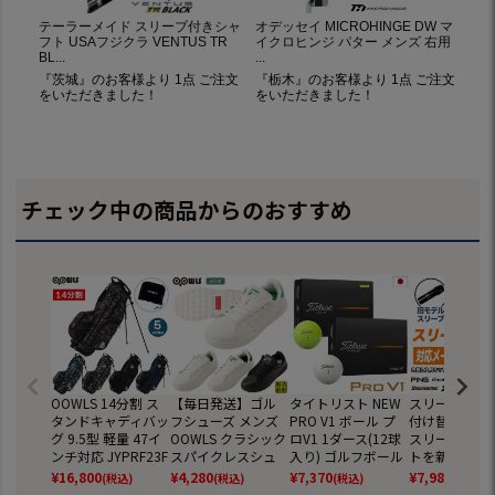
チェック中の商品からのおすすめ
OOWLS 14分割 ス
【毎日発送】ゴル
タイトリスト NEW
スリーブ交換 
タンドキャディバッ
フシューズ メンズ
PRO V1 ボール プ
付け替え お持
グ 9.5型 軽量 47イ
OOWLS クラシック
ロV1 1ダース(12球
スリーブ付き
ンチ対応 JYPRF23F
スパイクレスシュ
入り) ゴルフボール
トを新たにご
SB 【JYPER'Sオリ
ーズ JYPRF003 ス
2025年モデル TITL
スリーブへ付
¥
16,800
¥
4,280
¥
7,370
¥
7,980
(税込)
(税込)
(税込)
(税込)
ジナル商品】
パイクレスシューズ
EIST 日本正規品
ます 各メーカ