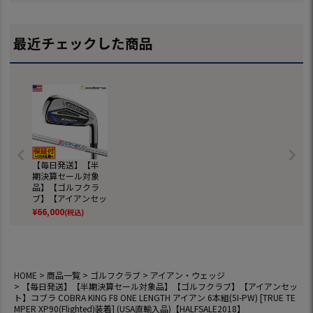
スパイクレス シュ
応 ゴルフ シ
ーズ ジーパーズ ス
ニーカータイプ gol
最近チェックした商品
f 防水 靴 グッズ お
しゃれ スパイクレ
スゴルフシューズ
普段履き ゴルフの
靴
【毎日発送】【半
期決算セール対象
品】【ゴルフクラ
ブ】【アイアンセッ
ト】コブラ COBRA
¥
66,000
(税込)
KING F8 ONE LENG
TH アイアン 6本組
(5I-PW) [TRUE TEM
PER XP90(Flighted)
装着] (USA直輸入
HOME
商品一覧
ゴルフクラブ
アイアン・ウェッジ
品)【HALFSALE201
【毎日発送】【半期決算セール対象品】【ゴルフクラブ】【アイアンセッ
8】
ト】コブラ COBRA KING F8 ONE LENGTH アイアン 6本組(5I-PW) [TRUE TE
MPER XP90(Flighted)装着] (USA直輸入品)【HALFSALE2018】