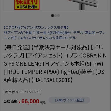
【コブラ「F8アイアン」のワンレングスモデル】
F8アイアンの"全番手同一長さ(#7I相当)設計"モデル！常に同一プレ
ーンで打てるからバラつきにくい大注目のモデル！
【毎日発送】【半期決算セール対象品】【ゴル
フクラブ】【アイアンセット】コブラ COBRA KIN
G F8 ONE LENGTH アイアン 6本組(5I-PW)
[TRUE TEMPER XP90(Flighted)装着] (US
A直輸入品)【HALFSALE2018】
商品番号
101200550278
66,000
［
600
ポイント進呈］
当店価格
¥
税込