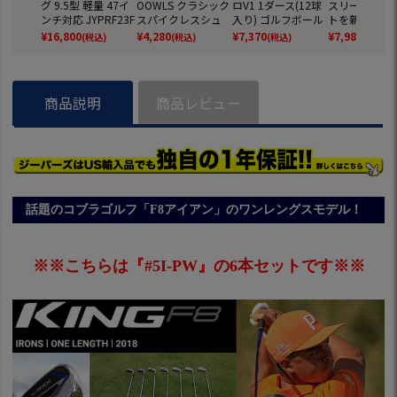
グ 9.5型 軽量 47イ
OOWLS クラシック
ロV1 1ダース(12球
スリーブ付き
ンチ対応 JYPRF23F
スパイクレスシュ
入り) ゴルフボール
トを新たにご
SB 【JYPER'Sオリ
ーズ JYPRF003 ス
2025年モデル TITL
スリーブへ付
¥
16,800
¥
4,280
¥
7,370
¥
7,980
(税込)
(税込)
(税込)
(税込)
ジナル商品】
パイクレスシューズ
EIST 日本正規品
ます 各メーカ
スパイクレス シュ
応 ゴルフ シ
ーズ ジーパーズ ス
ニーカータイプ gol
商品説明
商品レビュー
f 防水 靴 グッズ お
しゃれ スパイクレ
スゴルフシューズ
普段履き ゴルフの
靴
話題のコブラゴルフ「F8アイアン」のワンレングスモデル！
※※こちらは『#5I-PW』の6本セットです※※