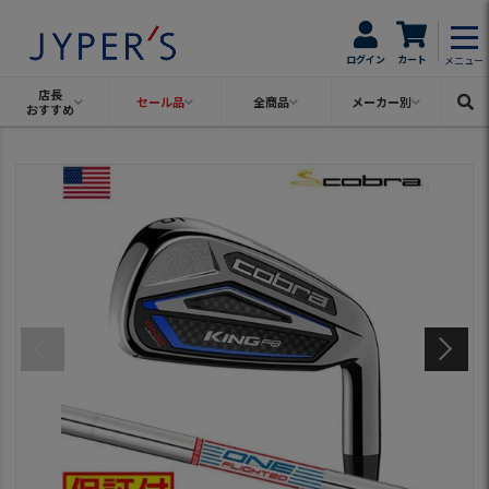
ログイン
カート
メニュー
店長
セール品
全商品
メーカー別
おすすめ