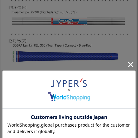
特徴など
■ブライソン・デシャンボーに倣った"ワンレングス(全番手同
一長さ設計)モデル"。
■ヘッド形状やホーゼル長さを番手別に設計し、それぞれの最
適な重心に設定。
■フェース溝も番手別に設定。それぞれの用途をより強化した
ショットが可能に。