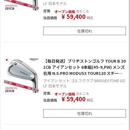
LF 日本モデル
定価
のところ
オープン価格
¥
59,400
当店価格
税込
在庫切れ
【毎日発送】ブリヂストンゴルフ TOUR B 20
1CB アイアンセット 6本組(#5-9,PW) メンズ
右用 N.S.PRO MODUS3 TOUR120 スチール
シャフト装着 日本正規品
アイアン セット ゴルフクラブ BRIDGESTONE GO
LF 日本モデル
定価
のところ
オープン価格
¥
59,400
当店価格
税込
在庫切れ