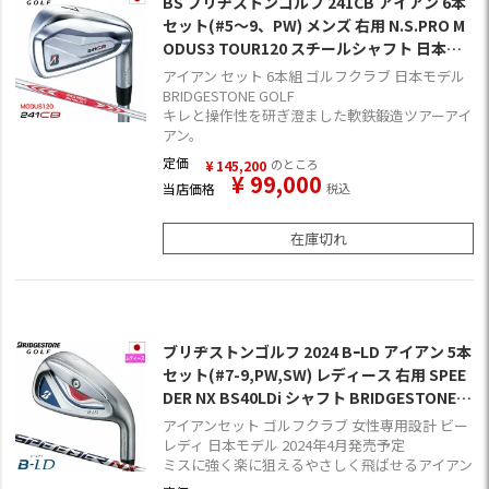
BS ブリヂストンゴルフ 241CB アイアン 6本
セット(#5～9、PW) メンズ 右用 N.S.PRO M
ODUS3 TOUR120 スチールシャフト 日本正
規品 2024年モデル
アイアン セット 6本組 ゴルフクラブ 日本モデル
BRIDGESTONE GOLF
キレと操作性を研ぎ澄ました軟鉄鍛造ツアーアイ
アン。
定価
のところ
¥
145,200
¥
99,000
当店価格
税込
在庫切れ
ブリヂストンゴルフ 2024 BｰLD アイアン 5本
セット(#7-9,PW,SW) レディース 右用 SPEE
DER NX BS40LDi シャフト BRIDGESTONEG
OLF 2024年モデル 日本正規品
アイアンセット ゴルフクラブ 女性専用設計 ビー
レディ 日本モデル 2024年4月発売予定
ミスに強く楽に狙えるやさしく飛ばせるアイアン