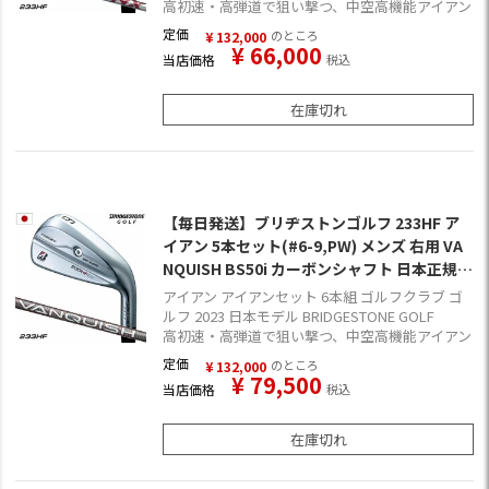
高初速・高弾道で狙い撃つ、中空高機能アイアン
定価
のところ
¥
132,000
¥
66,000
当店価格
税込
在庫切れ
【毎日発送】ブリヂストンゴルフ 233HF ア
イアン 5本セット(#6-9,PW) メンズ 右用 VA
NQUISH BS50i カーボンシャフト 日本正規品
2023年モデル
アイアン アイアンセット 6本組 ゴルフクラブ ゴ
ルフ 2023 日本モデル BRIDGESTONE GOLF
高初速・高弾道で狙い撃つ、中空高機能アイアン
定価
のところ
¥
132,000
¥
79,500
当店価格
税込
在庫切れ