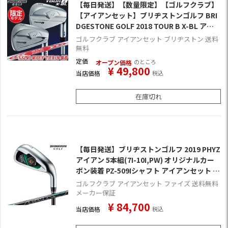
【毎日発送】【数量限定】【ゴルフクラブ】
【アイアンセット】ブリヂストンゴルフ BRI
DGESTONE GOLF 2018 TOUR B X-BL アイ
アン 6本組(5I-PW) [N.S.PRO MODUS3 TOU
ゴルフクラブ アイアンセット ブリヂストン 送料
R120装着](日本正規品)
無料
定価
のところ
オープン価格
¥
49,800
当店価格
税込
在庫切れ
【毎日発送】ブリヂストンゴルフ 2019 PHYZ
アイアン 5本組(7I-10I,PW) オリジナルカー
ボン装着 PZ-509Iシャフト アイアンセット メ
ンズ 日本正規品
ゴルフクラブ アイアンセット ファイズ 送料無料
メーカー保証
¥
84,700
当店価格
税込