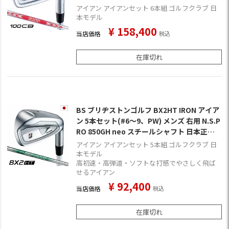
チールシャフト 日本正規品 2026年モデル ゴ
アイアン アイアンセット 6本組 ゴルフクラブ 日
ルフクラブ 9月4日発売
本モデル
¥
158,400
当店価格
税込
在庫切れ
BS ブリヂストンゴルフ BX2HT IRON アイア
ン 5本セット(#6～9、PW) メンズ 右用 N.S.P
RO 850GH neo スチールシャフト 日本正規
品 2025年モデル ゴルフクラブ
アイアン アイアンセット 5本組 ゴルフクラブ 日
本モデル
高初速・高弾道・ソフトな打感でやさしく飛ば
せるアイアン
¥
92,400
当店価格
税込
在庫切れ