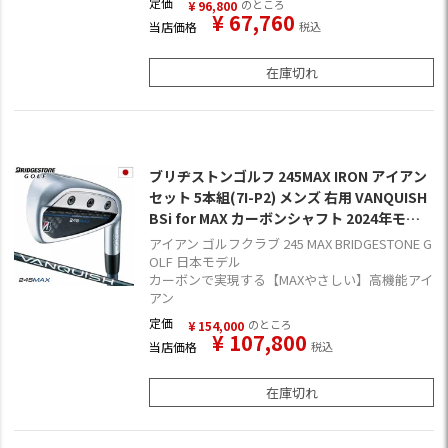
定価
のところ
¥
96,800
¥
67,760
当店価格
税込
在庫切れ
ブリヂストンゴルフ 245MAX IRON アイアン
セット 5本組(7I-P2) メンズ 右用 VANQUISH
BSi for MAX カーボンシャフト 2024年モデ
ル 日本正規品
アイアン ゴルフクラブ 245 MAX BRIDGESTONE G
OLF 日本モデル
カーボンで実現する【MAXやさしい】高機能アイ
アン
定価
のところ
¥
154,000
¥
107,800
当店価格
税込
在庫切れ