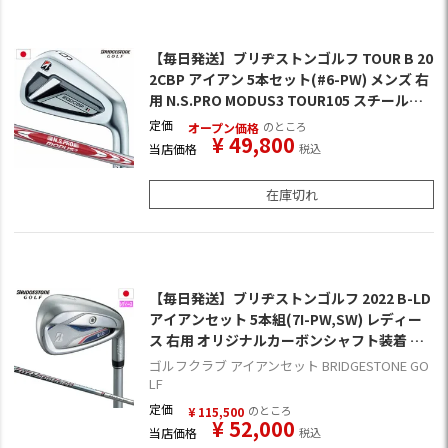
【毎日発送】ブリヂストンゴルフ TOUR B 20
2CBP アイアン 5本セット(#6-PW) メンズ 右
用 N.S.PRO MODUS3 TOUR105 スチールシ
ャフト装着 日本正規品
定価
のところ
オープン価格
¥
49,800
当店価格
税込
在庫切れ
【毎日発送】ブリヂストンゴルフ 2022 B-LD
アイアンセット 5本組(7I-PW,SW) レディー
ス 右用 オリジナルカーボンシャフト装着 女
性専用設計 日本正規品【メーカー保証】
ゴルフクラブ アイアンセット BRIDGESTONE GO
LF
定価
のところ
¥
115,500
¥
52,000
当店価格
税込