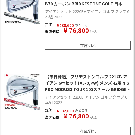
B70 カーボン BRIDGESTONE GOLF 日本正
規品
アイアンセット 222CB+ アイアン ゴルフクラブ 6
本組 2022
定価
のところ
¥
138,600
¥
76,800
当店価格
税込
在庫切れ
【毎日発送】ブリヂストンゴルフ 221CB ア
イアン 6本セット(#5-9,PW) メンズ 右用 N.S.
PRO MODUS3 TOUR 105スチール BRIDGES
TONE GOLF 日本正規品
アイアンセット 221CB アイアン ゴルフクラブ 6
本組 2022
定価
のところ
¥
132,000
¥
76,800
当店価格
税込
在庫切れ