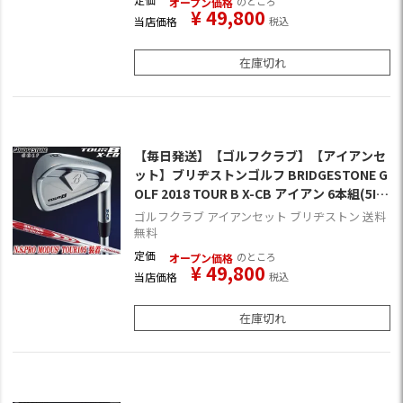
のところ
オープン価格
¥
49,800
当店価格
税込
在庫切れ
【毎日発送】【ゴルフクラブ】【アイアンセ
ット】ブリヂストンゴルフ BRIDGESTONE G
OLF 2018 TOUR B X-CB アイアン 6本組(5I-P
W) [N.S.PRO MODUS3 TOUR105装着](日本
ゴルフクラブ アイアンセット ブリヂストン 送料
正規品)
無料
定価
のところ
オープン価格
¥
49,800
当店価格
税込
在庫切れ