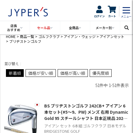
ログイン
カート
メニュー
店長
セール品
全商品
メーカー別
おすすめ
HOME
商品一覧
ゴルフクラブ
アイアン・ウェッジ
アイアンセット
ブリヂストンゴルフ
並び替え
新着順
価格が安い順
価格が高い順
優先度順
51
件中
1
-
51
件表示
BS ブリヂストンゴルフ 242CB+ アイアン 6
本セット(#5～9、PW) メンズ 右用 Dynamic
Gold 95 スチールシャフト 日本正規品 2024
年モデル
アイアン セット 6本組 ゴルフクラブ 日本モデル
BRIDGESTONE GOLF