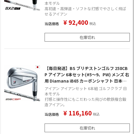
本モデル
高初速・高弾道・ソフトな打感でやさしく飛ば
せるアイアン
¥
92,400
当店価格
税込
在庫切れ
【毎日発送】BS ブリヂストンゴルフ 258CB
P アイアン 6本セット(#5～9、PW) メンズ 右
用 Diamana iB65 カーボンシャフト 日本正
規品 2025年モデル
アイアン アイアンセット 6本組 ゴルフクラブ 日
本モデル
打感と操作性にもこだわった飛びの軟鉄複合鍛
造アイアン。
¥
116,160
当店価格
税込
在庫切れ