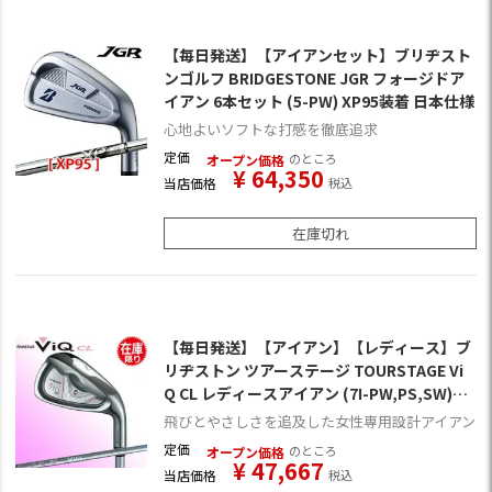
【毎日発送】【アイアンセット】ブリヂスト
ンゴルフ BRIDGESTONE JGR フォージドア
イアン 6本セット (5-PW) XP95装着 日本仕様
心地よいソフトな打感を徹底追求
定価
のところ
オープン価格
¥
64,350
当店価格
税込
在庫切れ
【毎日発送】【アイアン】【レディース】ブ
リヂストン ツアーステージ TOURSTAGE Vi
Q CL レディースアイアン (7I-PW,PS,SW)6
本組 [VT-401I装着](日本仕様)
飛びとやさしさを追及した女性専用設計アイアン
定価
のところ
オープン価格
¥
47,667
当店価格
税込