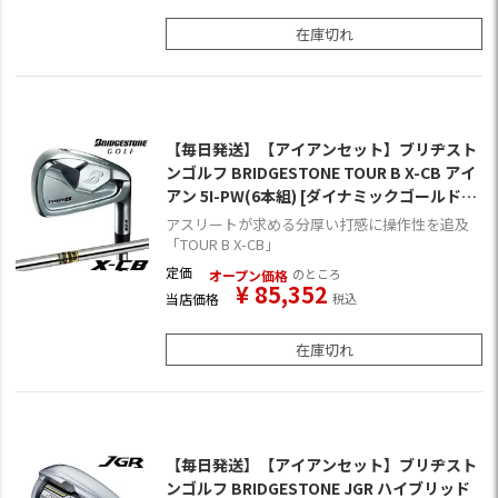
在庫切れ
【毎日発送】【アイアンセット】ブリヂスト
ンゴルフ BRIDGESTONE TOUR B X-CB アイ
アン 5I-PW(6本組) [ダイナミックゴールド装
着] (日本正規品)
アスリートが求める分厚い打感に操作性を追及
「TOUR B X-CB」
定価
のところ
オープン価格
¥
85,352
当店価格
税込
在庫切れ
【毎日発送】【アイアンセット】ブリヂスト
ンゴルフ BRIDGESTONE JGR ハイブリッド