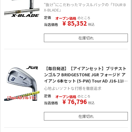
ド装着] (日本正規品)
“抜け”にこだわったマッスルバックの「TOUR B
X-BLADE」
定価
のところ
オープン価格
¥
85,352
当店価格
税込
在庫切れ
【毎日発送】【アイアンセット】ブリヂスト
ンゴルフ BRIDGESTONE JGR フォージド ア
イアン 6本セット (5-PW) Tour AD J16-11I装
着 日本仕様
心地よいソフトな打感を徹底追求
定価
のところ
オープン価格
¥
76,796
当店価格
税込
在庫切れ