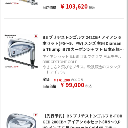
¥
103,620
当店価格
税込
BS ブリヂストンゴルフ 242CB+ アイアン 6
本セット(#5～9、PW) メンズ 右用 Diaman
a Thump iB70 カーボンシャフト 日本正規品
2024年モデル
アイアン セット 6本組 ゴルフクラブ 日本モデル
BRIDGESTONE GOLF
やさしさと飛びをプラス。軟鉄鍛造のスタンダ
ードアイアン。
定価
のところ
¥
145,200
¥
99,000
当店価格
税込
【先行予約】BS ブリヂストンゴルフ B-FOR
GED 200CB+ アイアン 6本セット(＃5～9,P
W) メンズ 右用 Dynamic Gold 95 スチール