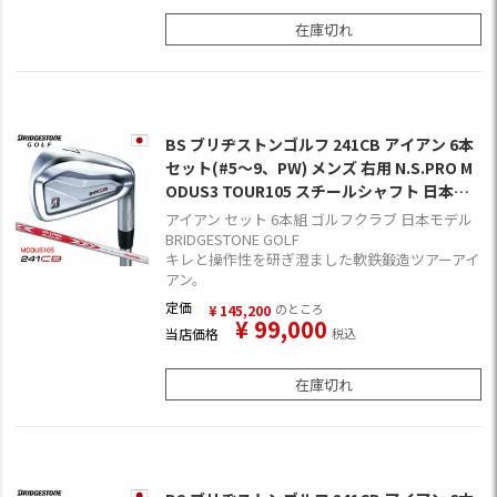
在庫切れ
BS ブリヂストンゴルフ 241CB アイアン 6本
セット(#5～9、PW) メンズ 右用 N.S.PRO M
ODUS3 TOUR105 スチールシャフト 日本正
規品 2024年モデル
アイアン セット 6本組 ゴルフクラブ 日本モデル
BRIDGESTONE GOLF
キレと操作性を研ぎ澄ました軟鉄鍛造ツアーアイ
アン。
定価
のところ
¥
145,200
¥
99,000
当店価格
税込
在庫切れ