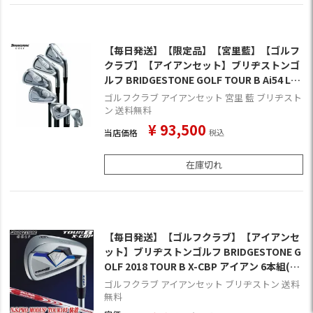
【毎日発送】【限定品】【宮里藍】【ゴルフ
クラブ】【アイアンセット】ブリヂストンゴ
ルフ BRIDGESTONE GOLF TOUR B Ai54 Li
mited TOUR B X-CB アイアン(#5-#9,PW) 6
ゴルフクラブ アイアンセット 宮里 藍 ブリヂスト
本セット Tour AD AD-65 TypeII MJカラー
ン 送料無料
(Sのみ) AIHB6I
¥
93,500
当店価格
税込
在庫切れ
【毎日発送】【ゴルフクラブ】【アイアンセ
ット】ブリヂストンゴルフ BRIDGESTONE G
OLF 2018 TOUR B X-CBP アイアン 6本組(5I-
PW) [N.S.PRO MODUS3 TOUR105装着](日
ゴルフクラブ アイアンセット ブリヂストン 送料
本正規品)
無料