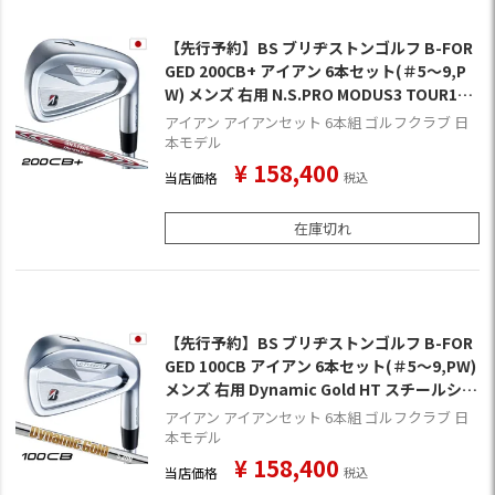
【先行予約】BS ブリヂストンゴルフ B-FOR
GED 200CB+ アイアン 6本セット(＃5～9,P
W) メンズ 右用 N.S.PRO MODUS3 TOUR105
DUAL FLOW スチールシャフト 日本正規品 2
アイアン アイアンセット 6本組 ゴルフクラブ 日
026年モデル ゴルフクラブ 9月4日発売
本モデル
¥
158,400
当店価格
税込
在庫切れ
【先行予約】BS ブリヂストンゴルフ B-FOR
GED 100CB アイアン 6本セット(＃5～9,PW)
メンズ 右用 Dynamic Gold HT スチールシャ
フト 日本正規品 2026年モデル ゴルフクラブ
アイアン アイアンセット 6本組 ゴルフクラブ 日
9月4日発売
本モデル
¥
158,400
当店価格
税込