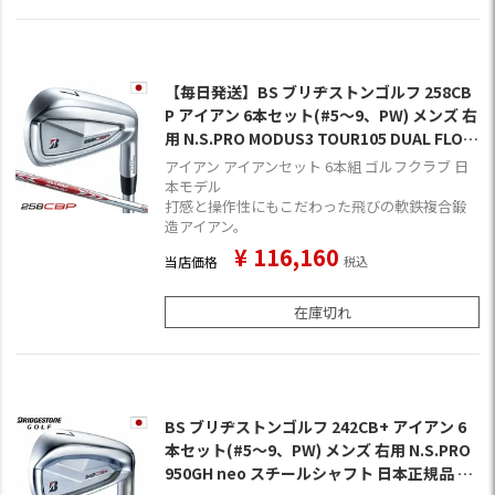
【毎日発送】BS ブリヂストンゴルフ 258CB
P アイアン 6本セット(#5～9、PW) メンズ 右
用 N.S.PRO MODUS3 TOUR105 DUAL FLOW
スチールシャフト 日本正規品 2025年モデル
アイアン アイアンセット 6本組 ゴルフクラブ 日
本モデル
打感と操作性にもこだわった飛びの軟鉄複合鍛
造アイアン。
¥
116,160
当店価格
税込
在庫切れ
BS ブリヂストンゴルフ 242CB+ アイアン 6
本セット(#5～9、PW) メンズ 右用 N.S.PRO
950GH neo スチールシャフト 日本正規品 20