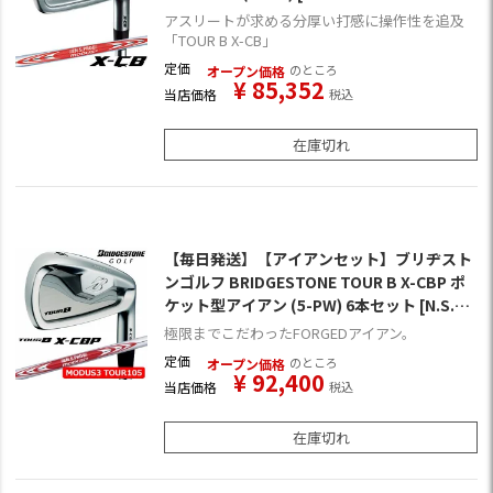
着] (日本正規品)
アスリートが求める分厚い打感に操作性を追及
「TOUR B X-CB」
定価
のところ
オープン価格
¥
85,352
当店価格
税込
在庫切れ
【毎日発送】【アイアンセット】ブリヂスト
ンゴルフ BRIDGESTONE TOUR B X-CBP ポ
ケット型アイアン (5-PW) 6本セット [N.S.PR
O MODUS3 TOUR105スチール装着] (日本正
極限までこだわったFORGEDアイアン。
規品)
定価
のところ
オープン価格
¥
92,400
当店価格
税込
在庫切れ