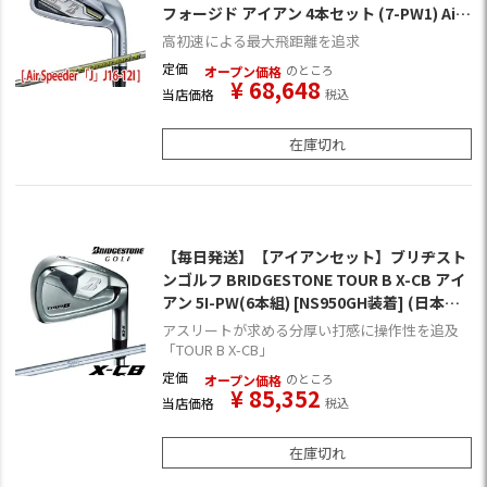
フォージド アイアン 4本セット (7-PW1) Air
Speeder 「J」 J16-12I装着 日本仕様
高初速による最大飛距離を追求
定価
のところ
オープン価格
¥
68,648
当店価格
税込
在庫切れ
【毎日発送】【アイアンセット】ブリヂスト
ンゴルフ BRIDGESTONE TOUR B X-CB アイ
アン 5I-PW(6本組) [NS950GH装着] (日本正
規品)
アスリートが求める分厚い打感に操作性を追及
「TOUR B X-CB」
定価
のところ
オープン価格
¥
85,352
当店価格
税込
在庫切れ