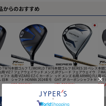
品からのおすすめ
 TW76
本間ゴルフ T//WORLD TW76
本間ゴルフ BERES 10 ベレス
本間ゴ
用 VIZ
7 フェアウェイウッド メンズ
JPグレード フェアウェイウ
7 M
ンシャフト
右用 VIZARD EZ-C カーボン
ッド メンズ 右用 ARMRQ FLI
用 V
ル 日本
シャフト HONMA 2024年モ
GHT JP カーボンシャフト H
ャフト
デル 日本正規品 ゴルフクラ
ONMA 2026年モデル 日本正
ル 
¥
29,900
¥
71,500
¥
49,
(税込)
(税込)
ブ
規品 ゴルフクラブ
品説明
商品レビュー