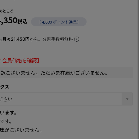
のところ
4,350
税込
［
4,680
ポイント進呈］
ら
月々21,450円
から。分割手数料無料
て会員価格を確認
】
し訳ございません。ただいま在庫がございません。
ックス
います。
です。
庫がございません。