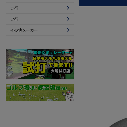
ラ行
ワ行
その他メーカー