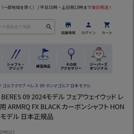
（一部地域を除く） / 平日15時・土日祝13時まで
毎日発送
！
store
person
shopping_cart
search
店舗情報
ログイン
カート
シャフト・
その他
ジーパーズ
練習用品
グリップ
アクセサリー
オリジナル
 ゴルフクラブ ベレス 09 ホンマゴルフ 日本モデル
BERES 09 2024モデル フェアウェイウッド レ
 ARMRQ FX BLACK カーボンシャフト HON
4年モデル 日本正規品
274512