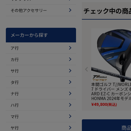
チェック中の商
その他アクセサリー
メーカーから探す
ア行
カ行
サ行
タ行
本間ゴルフ T//WORLD
7 ドライバー メンズ 右
ナ行
ARD EZ-C カーボ
HONMA 2024年モデ
正規品 ゴルフクラブ
¥
49,800
(税込)
ハ行
マ行
商
ヤ行