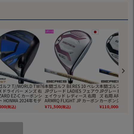
ルフ T//WORLD TW76
本間ゴルフ BERES 10 ベレス
本間ゴルフ BERES
AX ドライバー メンズ 右
JPグレード LADIES フェアウ
JPグレード ドラ
IZARD EZ-C カーボンシ
ェイウッド レディース 右用
ズ 右用 ARMRQ FL
 HONMA 2024年モデ
ARMRQ FLIGHT JP カーボン
カーボンシャフト H
日本正規品 ゴルフクラブ
シャフト HONMA 2026年モ
026年モデル 日本
800
¥
71,500
¥
110,000
(税込)
(税込)
(税込)
デル 日本正規品 ゴルフクラ
ルフクラブ
ブ