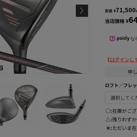
71,500
定価
¥
6
当店価格
¥
な
【
ログインし
申
ロフト／フレ
○
在庫がござ
△
残りわずか
✕
ただいま在