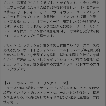
ており、高弾道でやさしく飛ばすことができます。クラウン部ま
たはフェース面に八角形の薄肉部を複数設置した「オクタフォー
ス構造」は、ドライバーとフェアウェイウッド、ユーティリティ
のウッド系クラブに加え、今回新たにアイアンにも採用。低重
心・高反発化により、オフセンター時も安定した飛距離を実現し
ます。さらに、ウッド系クラブには新たに縦レーザーミーリング
フェースを採用。スピン軸の傾きを抑制し、方向製と安定性が向
上し、スコアアップが目指せます。
デザインは、ファッション性を求める女性ゴルファーのニーズに
応えるため、ホワイトとシャンパンゴールド 、パープルを組み合
わせたエレガントなデザインを採用。弊社の創造力と技術力を融
合させた本製品は、やさしく安定したショットが打てる機能性に
加え、ファッション性を重視する女性ゴルファーにおすすめのゴ
ルフクラブです。
【バーチカルレーザーミーリングフェース】
フェース全体に縦状レーザーミーリングを加えることで、細かい
縦溝がインパクトでのストレートなボールスピンを促進し、精度
を向上させる。横溝に対してサイドスピンが減少し直進性・方向
性が向上。