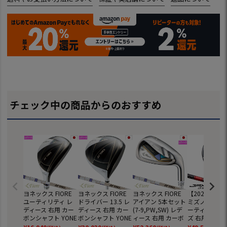
チェック中の商品からのおすすめ
ヨネックス FIORE
ヨネックス FIORE
ヨネックス FIORE
【2026年3月
ユーティリティ レ
ドライバー 13.5 レ
アイアン 5本セット
ミズノ JPX O
ディース 右用 カー
ディース 右用 カー
(7-9,PW,SW) レデ
ーティリティ 
ボンシャフト YONE
ボンシャフト YONE
ィース 右用 カーボ
ズ 右用 TENSE
X ゴルフクラブ 202
X ゴルフクラブ 202
ンシャフト YONEX
MM D カーボ