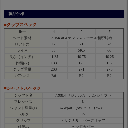
製品仕様
■クラブスペック
番手
4
5
7
ヘッド素材
SUS630ステンレススチール精密鋳造
ロフト角
19
21
24
ライ角
59
59.5
60
長さ（インチ）
41.25
40.75
40.25
体積(cc)
188
175
157
クラブ重量
268
271
276
バランス
B6
B6
B6
■シャフトスペック
シャフト名
FR08オリジナルカーボンシャフト
フレックス
L
シャフト重量(g)
(4W)40、(5W)39.5、(7W)39
トルク
6.9
グリップ
オリジナルラバーグリップ
付属品
ヘッドカバー