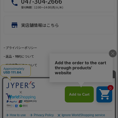
047-304-2666
local_phone
受付時間：12:00～14:00(月/火/木)
store
実店舗情報はこちら
プライバシーポリシー
返品・特約について
特定商取引法について
会社概要
よくあるご質問
お問い合わせ
©2021 Jeep