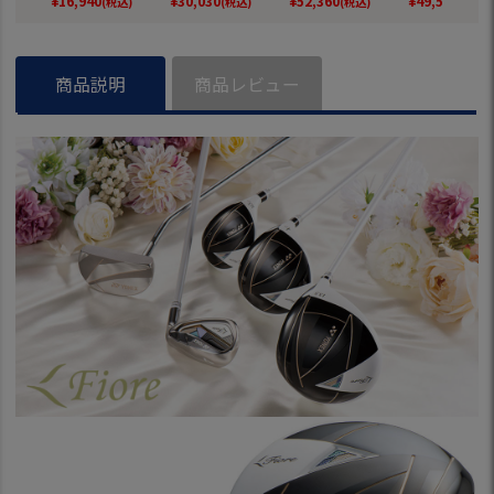
¥
16,940
¥
30,030
¥
52,360
¥
49,500
(税込)
(税込)
(税込)
(税込)
5年モデル 日本正規
5年モデル 日本正規
ゴルフクラブ 2025
フト mizuno 
品【2025年3月中旬
品【2025年3月中旬
年モデル 日本正規
年モデル ゴル
発売】
発売】
品【2025年3月中旬
ラブ 日本正規
発売】
商品説明
商品レビュー