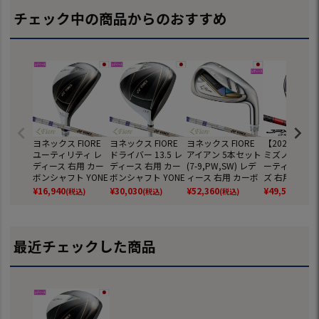
チェック中の商品からのおすすめ
ヨネックス FIORE
ヨネックス FIORE
ヨネックス FIORE
【2026年3月
ユーティリティ レ
ドライバー 13.5 レ
アイアン 5本セット
ミズノ JPX O
ディース 右用 カー
ディース 右用 カー
(7-9,PW,SW) レデ
ーティリティ 
ボンシャフト YONE
ボンシャフト YONE
ィース 右用 カーボ
ズ 右用 TENSE
X ゴルフクラブ 202
X ゴルフクラブ 202
ンシャフト YONEX
MM D カーボ
¥
16,940
¥
30,030
¥
52,360
¥
49,500
(税込)
(税込)
(税込)
(税込)
5年モデル 日本正規
5年モデル 日本正規
ゴルフクラブ 2025
フト mizuno 
品【2025年3月中旬
品【2025年3月中旬
年モデル 日本正規
年モデル ゴル
発売】
発売】
品【2025年3月中旬
ラブ 日本正規
発売】
最近チェックした商品