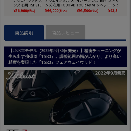
アウェイウッド メ
アウェイメタル メ
イバー メンズ 右用
スト GT3 ド
ンズ 右用 TSP310
ンズ 右用 TOUR AD
TOUR AD VF 6 ヘッ
ー メンズ 右用
オリジナルカーボ
VF 6 ヘッドカバー
ドカバー付属 2024
R AD DI 6 
¥
36,960
¥
66,000
¥
93,500
¥
93,500
(税込)
(税込)
(税込)
(税込)
ンシャフト ヘッド
付属 2024年モデル
年モデル 日本正規
バー付属 202
カバー付属 SureFit
日本正規品【メー
品【メーカー保
デル 日本正規
日本正規品【2023
カー保証】
証】
【メーカー保
年モデル】【メー
商品説明
商品レビュー
カー保証】
【2023年モデル（2022年9月30日発売）】精密チューニングが
生み出す強弾道『TSR3』。調整範囲の幅が広がり、より高い
精度を実現した『TSR3』フェアウェイウッド！