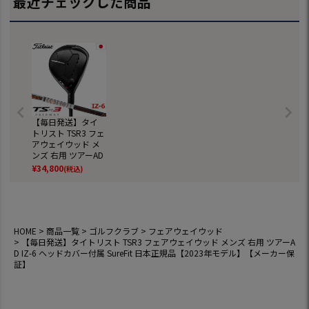
最近チェックした商品
カー保証】
【毎日発送】タイ
トリスト TSR3 フェ
アウェイウッド メ
ンズ 右用 ツアーAD
IZ-6 ヘッドカバー
¥
34,800
(税込)
付属 SureFit 日本正
規品【2023年モデ
ル】【メーカー保
証】
HOME
商品一覧
ゴルフクラブ
フェアウェイウッド
【毎日発送】タイトリスト TSR3 フェアウェイウッド メンズ 右用 ツアーA
D IZ-6 ヘッドカバー付属 SureFit 日本正規品【2023年モデル】【メーカー保
証】