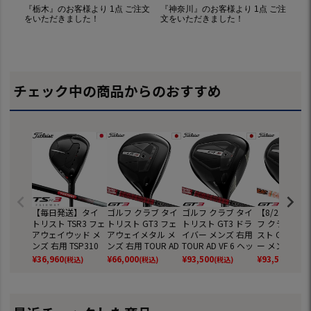
チェック中の商品からのおすすめ
【毎日発送】タイ
ゴルフ クラブ タイ
ゴルフ クラブ タイ
【8/23発売
トリスト TSR3 フェ
トリスト GT3 フェ
トリスト GT3 ドラ
フ クラブ タ
アウェイウッド メ
アウェイメタル メ
イバー メンズ 右用
スト GT3 ド
ンズ 右用 TSP310
ンズ 右用 TOUR AD
TOUR AD VF 6 ヘッ
ー メンズ 右用
オリジナルカーボ
VF 6 ヘッドカバー
ドカバー付属 2024
R AD DI 6 
¥
36,960
¥
66,000
¥
93,500
¥
93,500
(税込)
(税込)
(税込)
(税込)
ンシャフト ヘッド
付属 2024年モデル
年モデル 日本正規
バー付属 202
カバー付属 SureFit
日本正規品【メー
品【メーカー保
デル 日本正規
日本正規品【2023
カー保証】
証】
【メーカー保
年モデル】【メー