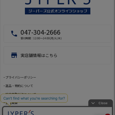
047-304-2666
local_phone
受付時間：12:00～14:00(月/火/木)
store
実店舗情報はこちら
プライバシーポリシー
返品・特約について
特定商取引法について
会社概要
よくあるご質問