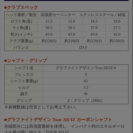
■クラブスペック
ヘッド素材／製法
高強度カーペンター、ステンレススチール／鋳造
ロフト角(度)
13.5
15.0
16.5
18.0
ライ角(度)
56.5
56.5
57.0
57.5
長さ(インチ)
43.0
43.0
43.0
42.0
クラブ重量(g)
約328(S)
約328(S)
約328(S)
約336(S)
バランス
D3.0
■シャフト・グリップ
シャフト名
グラファイトデザイン Tour AD IZ-6
フレックス
S
シャフト重量(g)
65
トルク
3.2
調子
中
グリップ
Z・グリップ（M60）
※各種数値は目安としてお考え下さい。
■グラファイトデザイン Tour AD IZ カーボンシャフト
先端部分には高強度素材を使用し、インパクト時のエネルギーロ
スを最小限に抑える「TOUR AD IZ」。