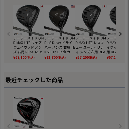
テーラーメイド Qi4
テーラーメイド Qi4
テーラーメイド Qi4
テーラーメイド 
D MAX LITE フェア
D LS Driver ドライ
D MAX LITE レスキ
D MAX フェ
ウェイウッド メン
バー メンズ 右用 TE
ュー ユーティリテ
イウッド メン
ズ 右用 REAX 45 カ
NSEI 1K Black カー
ィ メンズ 右用 REA
用 REAX 55 
ーボン 2026年モデ
ボン USA直輸入品 2
X 45 カーボン 2026
ン 2026年モ
¥
67,100
¥
93,800
¥
57,200
¥
67,100
(税込)
(税込)
(税込)
(税込)
ル 日本正規品 Tayl
026年モデル 並行
年モデル 日本正規
本正規品 Taylo
orMade ゴルフクラ
輸入 TaylorMade ゴ
品 TaylorMade ゴル
de ゴルフク
ブ
ルフクラブ
フクラブ
最近チェックした商品