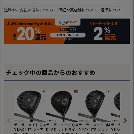
送料やお支払い方法について
保証や実店舗について
返品について
チェック中の商品からのおすすめ
テーラーメイド Qi4
テーラーメイド Qi4
テーラーメイド Qi4
テーラーメイド 
D MAX LITE フェア
D LS Driver ドライ
D MAX LITE レスキ
D MAX フェ