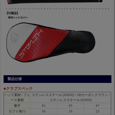
製品仕様
■クラブスペック
ヘッド素材 / フェ
ステンレススチール [450SS] + 3Dカーボンクラウン /
ース素材
ステンレススチール [450SS]
番手
#3
#5
#7
ロフト角(°)
16
19
23