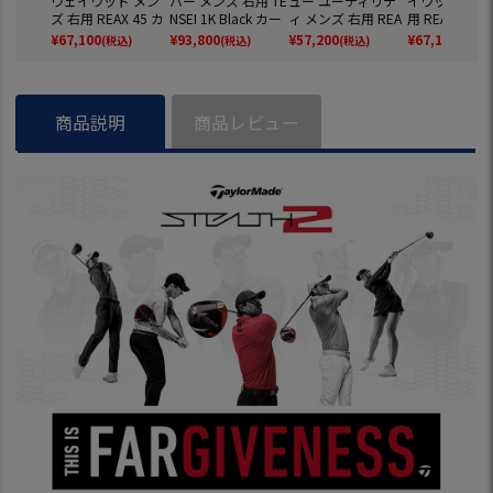
ウェイウッド メン
バー メンズ 右用 TE
ュー ユーティリテ
イウッド メン
ズ 右用 REAX 45 カ
NSEI 1K Black カー
ィ メンズ 右用 REA
用 REAX 55 
ーボン 2026年モデ
ボン USA直輸入品 2
X 45 カーボン 2026
ン 2026年モ
¥
67,100
¥
93,800
¥
57,200
¥
67,100
(税込)
(税込)
(税込)
(税込)
ル 日本正規品 Tayl
026年モデル 並行
年モデル 日本正規
本正規品 Taylo
orMade ゴルフクラ
輸入 TaylorMade ゴ
品 TaylorMade ゴル
de ゴルフク
ブ
ルフクラブ
フクラブ
商品説明
商品レビュー