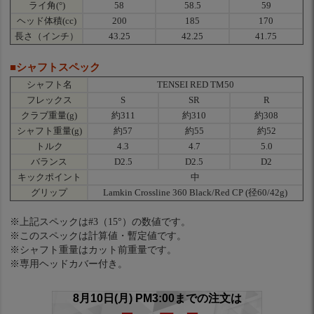
ライ角(°)
58
58.5
59
ヘッド体積(cc)
200
185
170
長さ（インチ）
43.25
42.25
41.75
■シャフトスペック
シャフト名
TENSEI RED TM50
フレックス
S
SR
R
クラブ重量(g)
約311
約310
約308
シャフト重量(g)
約57
約55
約52
トルク
4.3
4.7
5.0
バランス
D2.5
D2.5
D2
キックポイント
中
グリップ
Lamkin Crossline 360 Black/Red CP (径60/42g)
※上記スペックは#3（15°）の数値です。
※このスペックは計算値・暫定値です。
※シャフト重量はカット前重量です。
※専用ヘッドカバー付き。