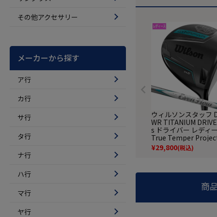
その他アクセサリー
メーカーから探す
ア行
カ行
ウィルソンスタッフ D
サ行
WR TITANIUM DRIVER
s ドライバー レディ
タ行
True Temper Project
nFlow カーボンシャ
¥
29,800
(税込)
着 2025年モデル 日
ナ行
ハ行
商
マ行
ヤ行