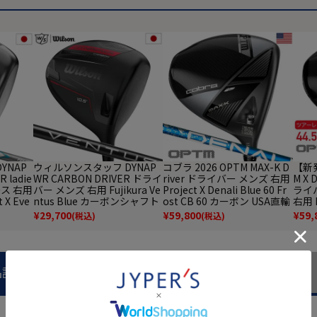
YNAP
ウィルソンスタッフ DYNAP
コブラ 2026 OPTM MAX-K D
【新発
 ladie
WR CARBON DRIVER ドライ
river ドライバー メンズ 右用
M X
ース 右用
バー メンズ 右用 Fujikura Ve
Project X Denali Blue 60 Fr
ライバ
 X Eve
ntus Blue カーボンシャフト
ost CB 60 カーボン USA直輸
右用 K
フト装
装着 ベンタス 日本正規品
入品 オプティム Cobra ゴル
60 / 
¥
29,700
¥
59,800
¥
59,
(税込)
(税込)
本正規品
フクラブ 並行輸入
ーボ
ィム 
行輸
品説明
商品レビュー