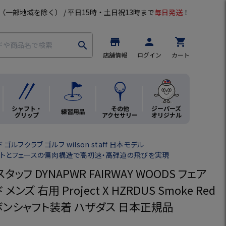
（一部地域を除く） / 平日15時・土日祝13時まで
毎日発送
！
store
person
shopping_cart
search
店舗情報
ログイン
カート
シャフト・
その他
ジーパーズ
練習用品
グリップ
アクセサリー
オリジナル
ゴルフクラブ ゴルフ wilson staff 日本モデル
イトとフェースの偏肉構造で高初速・高弾道の飛びを実現
ッフ DYNAPWR FAIRWAY WOODS フェア
メンズ 右用 Project X HZRDUS Smoke Red
ーボンシャフト装着 ハザダス 日本正規品