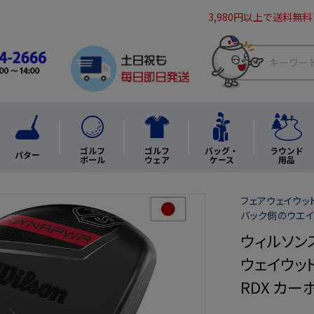
3,980円以上で送料無料
ゴルフ
ゴルフ
バッグ・
ラウンド
パター
ボール
ウェア
ケース
用品
フェアウェイウッド 
バック側のウエ
ウィルソンスタ
ウェイウッド 
RDX カ