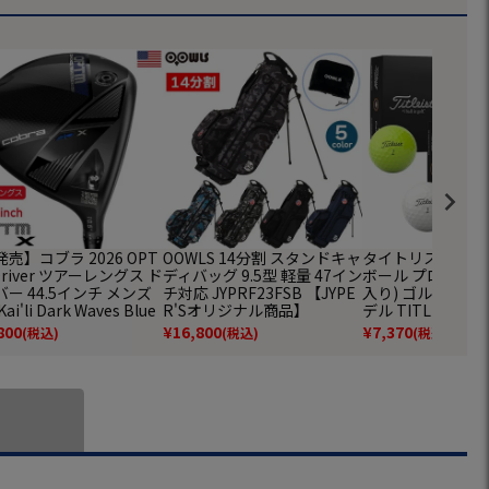
売】コブラ 2026 OPT
OOWLS 14分割 スタンドキャ
タイトリスト NEW 
 Driver ツアーレングス ド
ディバッグ 9.5型 軽量 47イン
ボール プロV1 1ダ
ー 44.5インチ メンズ
チ対応 JYPRF23FSB 【JYPE
入り) ゴルフボール
ai'li Dark Waves Blue
R'Sオリジナル商品】
デル TITLEIST
Denali Blue Frost 60 カ
800
¥
16,800
¥
7,370
(税込)
(税込)
(税込)
ン USA直輸入品 オプテ
Cobra ゴルフクラブ 並
入