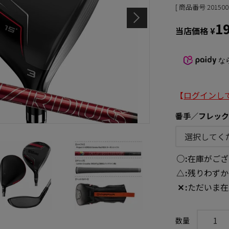
商品番号
201500
1
当店価格
¥
な
【
ログインし
番手／フレッ
○
在庫がござ
△
残りわずか
✕
ただいま在