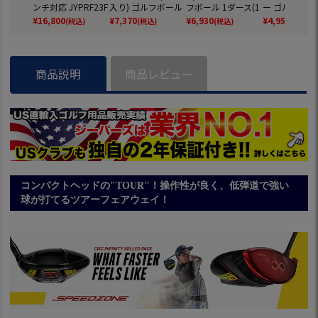
ンチ対応 JYPRF23F
入り) ゴルフボール
フボール 1ダース(1
ー ゴルフボール
SB 【JYPER'Sオリ
2025年モデル TITL
2球入) ツアーB ゴ
ダース 全12球
¥
16,800
¥
7,370
¥
6,930
¥
4,959
(税込)
(税込)
(税込)
(税込)
ジナル商品】
EIST 日本正規品
ルフ 2026年モデル
正規品
BRIDGESTONE GO
LF 日本正規品
商品説明
商品レビュー
コンパクトヘッドの"TOUR"！操作性が良く、低弾道で強い
球が打てるツアーフェアウェイ！