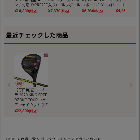
ンチ対応 JYPRF23F
入り) ゴルフボール
フボール 1ダース(1
ー ゴルフボール
SB 【JYPER'Sオリ
2025年モデル TITL
2球入) ツアーB ゴ
ダース 全12球
¥
16,800
¥
7,370
¥
6,930
¥
4,959
(税込)
(税込)
(税込)
(税込)
ジナル商品】
EIST 日本正規品
ルフ 2026年モデル
正規品
BRIDGESTONE GO
LF 日本正規品
最近チェックした商品
【毎日発送】コブ
ラ 2020 KING SPEE
DZONE TOUR フェ
アウェイウッド (HZ
RDUS Smoke Yello
¥
22,800
(税込)
w 70) USA直輸入品
【8段階調整機能】
【スピードゾーン
ツアー】
HOME
商品一覧
ゴルフクラブ
フェアウェイウッド