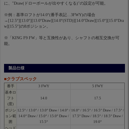
に、"Draw(ドローボールが出やすくなる)"の設定が可能。
※例：基準ロフトが14.0°(番手表記…3FWY)の場合
→[12.5°][13.0°][13.0°Draw][14.0°(STD)][14.0°Draw][15.0°][15.0°Dra
w][15.5°]の8ポジション。
※「KING F9 FW」等と互換性があり、シャフトの相互交換が可
能。
製品仕様
■クラブスペック
番手
3 FWY
5 FWY
基本ロ
フト
14.0
17.5
(度)
ポジシ
12.5° / 13.0° / 13.0° Draw / 14.0° /
16.0° / 16.5° / 16.5° Draw / 17.5° /
ョン範
14.0° Draw / 15.0° / 15.0° Draw /
17.5° Draw / 18.5° / 18.5° Draw /
囲
15.5°
19.0°
ヘッド