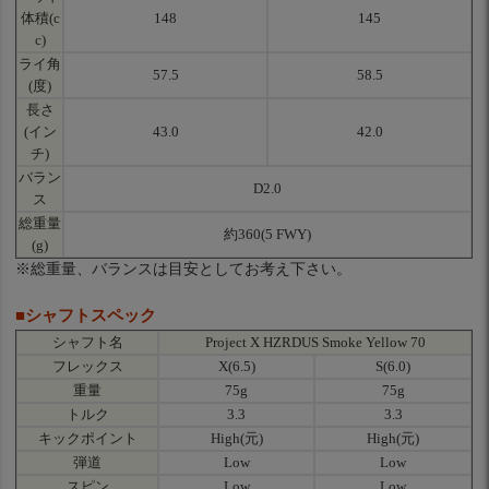
体積(c
148
145
c)
ライ角
57.5
58.5
(度)
長さ
(イン
43.0
42.0
チ)
バラン
D2.0
ス
総重量
約360(5 FWY)
(g)
※総重量、バランスは目安としてお考え下さい。
■シャフトスペック
シャフト名
Project X HZRDUS Smoke Yellow 70
フレックス
X(6.5)
S(6.0)
重量
75g
75g
トルク
3.3
3.3
キックポイント
High(元)
High(元)
弾道
Low
Low
スピン
Low
Low