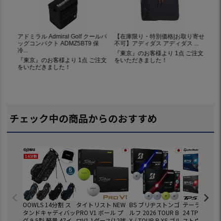
チェック中の商品からのおすすめ
OOWLS 14分割 ス
タイトリスト NEW
BS ブリヂストンゴ
テーラーメイド
タンドキャディバッ
PRO V1 ボール プ
ルフ 2026 TOUR B
24 TP5 TP5x
グ 9.5型 軽量 47イ
ロV1 1ダース(12球
X / TOUR B XS ゴル
ストウレタン