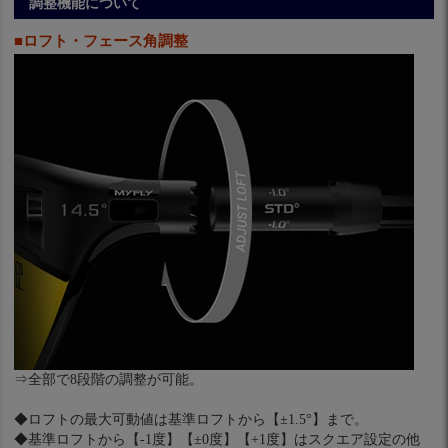
調整機能について
■ロフト・フェース角調整
⇒全部で8段階の調整が可能。
◆ロフトの最大可動値は基準ロフトから【±1.5°】まで。
◆基準ロフトから【-1度】【±0度】【+1度】はスクエア設定の他