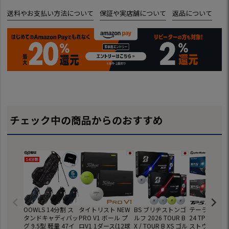
送料やお支払い方法について
保証や実店舗について
返品について
チェック中の商品からのおすすめ
OOWLS 14分割 ス
タイトリスト NEW
BS ブリヂストンゴ
テーラーメイド
タンドキャディバッ
PRO V1 ボール プ
ルフ 2026 TOUR B
24 TP5 TP5x
グ 9.5型 軽量 47イ
ロV1 1ダース(12球
X / TOUR B XS ゴル
ストウレタン