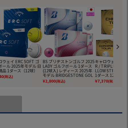
ウェイ ERC SOFT ゴ
BS ブリヂストンゴルフ 2025
キャロウェイ CHRO
ール 2025年モデル 日
LADY ゴルフボール 1ダース
R / TRIPLE TRACK
規品 1ダース（12球）
(12球入) レディース 2025年
LLOW STRIPE
モデル BRIDGESTONE GOL
1ダース 12球入 Cal
40
(税込)
F 日本正規品
ルフ 2026年モデ
¥
2,800
¥
7,370
(税込)
(税込)
ール 日本正規品