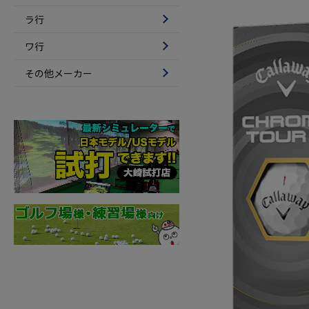
ラ行
ワ行
その他メーカー