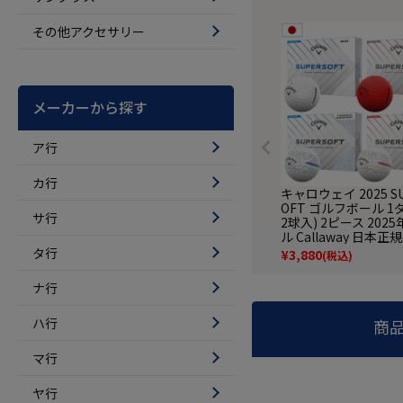
その他アクセサリー
メーカーから探す
ア行
カ行
キャロウェイ 2025 S
OFT ゴルフボール 1
サ行
2球入) 2ピース 202
ル Callaway 日本正
フ ゴルフボール
タ行
¥
3,880
(税込)
ナ行
ハ行
商
マ行
ヤ行