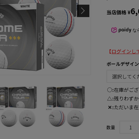
6
当店価格
¥
な
【
ログインし
ボールデザイ
○
在庫がござ
△
残りわずか
✕
ただいま在