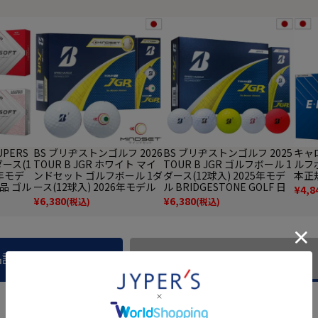
UPERS
BS ブリヂストンゴルフ 2026
BS ブリヂストンゴルフ 2025
キャロ
ダース(1
TOUR B JGR ホワイト マイ
TOUR B JGR ゴルフボール 1
ルフボ
5年モデ
ンドセット ゴルフボール 1ダ
ダース(12球入) 2025年モデ
本正
規品 ゴル
ース(12球入) 2026年モデル
ル BRIDGESTONE GOLF 日
¥
4,8
BRIDGESTONE GOLF 日本
本正規品
¥
6,380
¥
6,380
(税込)
(税込)
正規品
品説明
商品レビュー