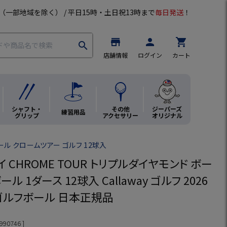
（一部地域を除く） / 平日15時・土日祝13時まで
毎日発送
！
store
person
shopping_cart
search
店舗情報
ログイン
カート
シャフト・
その他
ジーパーズ
練習用品
グリップ
アクセサリー
オリジナル
ール クロームツアー ゴルフ 12球入
 CHROME TOUR トリプルダイヤモンド ボー
ル 1ダース 12球入 Callaway ゴルフ 2026
ゴルフボール 日本正規品
990746