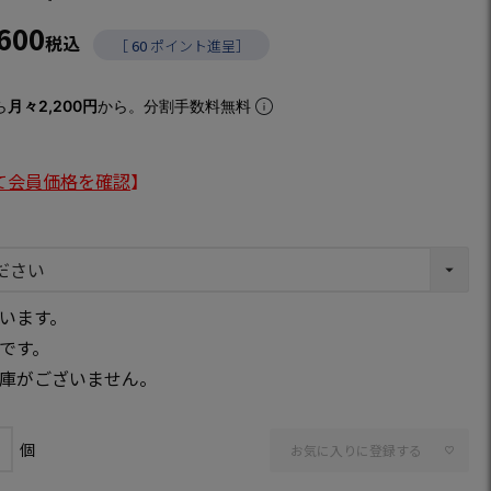
,600
税込
［
60
ポイント進呈］
ら
月々2,200円
から。分割手数料無料
て会員価格を確認
】
ン
います。
です。
庫がございません。
お気に入りに登録する