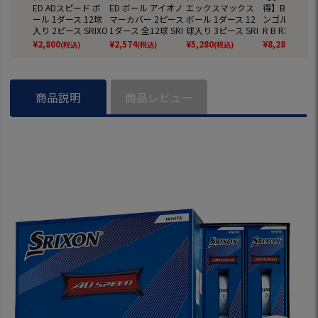
ED ADスピード ボ
ED ボール アイオノ
エックスマックス
得】BS ブリ
ール 1ダース 12球
マーカバー 2ピース
ボール 1ダース 12
ンゴルフ 2022
入り 2ピース SRIXO
1ダース 全12球 SRI
球入り 3ピース SRI
R B RX ツア
N ゴルフ ボール 日
XON 日本正規品
XON ゴルフ ボール
ゴルフボール 2
¥
2,800
¥
2,574
¥
5,280
¥
8,280
(税込)
(税込)
(税込)
(税込)
本正規品 2026年モ
日本正規品 2026年
年モデル 2ダー
デル
モデル
4球入 USA直
【飛距離重視
【打感しっか
商品説明
商品レビュー
目】