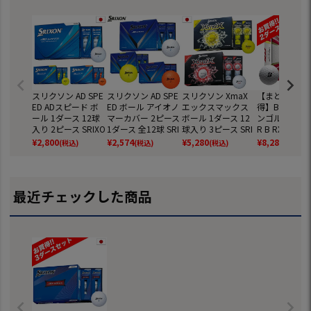
スリクソン AD SPE
スリクソン AD SPE
スリクソン XmaX
【まとめ買い
ED ADスピード ボ
ED ボール アイオノ
エックスマックス
得】BS ブリ
ール 1ダース 12球
マーカバー 2ピース
ボール 1ダース 12
ンゴルフ 2022
入り 2ピース SRIXO
1ダース 全12球 SRI
球入り 3ピース SRI
R B RX ツア
N ゴルフ ボール 日
XON 日本正規品
XON ゴルフ ボール
ゴルフボール 2
¥
2,800
¥
2,574
¥
5,280
¥
8,280
(税込)
(税込)
(税込)
(税込)
本正規品 2026年モ
日本正規品 2026年
年モデル 2ダー
デル
モデル
4球入 USA直
【飛距離重視
【打感しっか
最近チェックした商品
目】