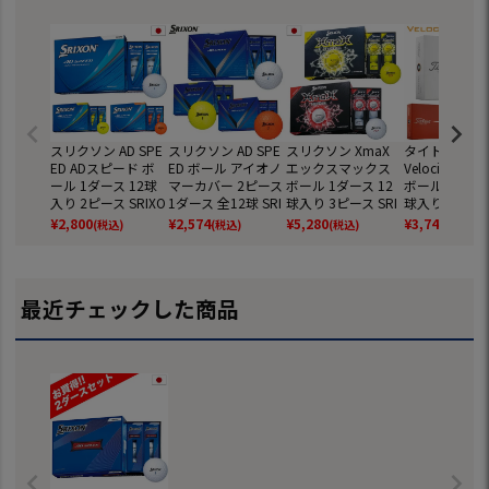
スリクソン AD SPE
スリクソン AD SPE
スリクソン XmaX
タイトリスト 2
ED ADスピード ボ
ED ボール アイオノ
エックスマックス
Velocity ベ
ール 1ダース 12球
マーカバー 2ピース
ボール 1ダース 12
ボール 1ダース
入り 2ピース SRIXO
1ダース 全12球 SRI
球入り 3ピース SRI
球入り) ゴル
N ゴルフ ボール 日
XON 日本正規品
XON ゴルフ ボール
ル 2026年モデ
¥
2,800
¥
2,574
¥
5,280
¥
3,740
(税込)
(税込)
(税込)
(税込)
本正規品 2026年モ
日本正規品 2026年
TLEIST 日本
デル
モデル
最近チェックした商品