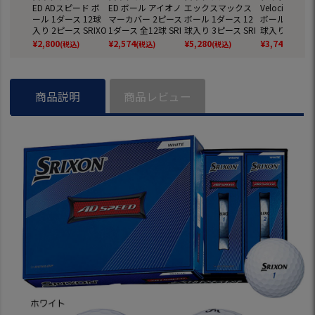
ED ADスピード ボ
ED ボール アイオノ
エックスマックス
Velocity ベ
ール 1ダース 12球
マーカバー 2ピース
ボール 1ダース 12
ボール 1ダース
入り 2ピース SRIXO
1ダース 全12球 SRI
球入り 3ピース SRI
球入り) ゴル
N ゴルフ ボール 日
XON 日本正規品
XON ゴルフ ボール
ル 2026年モデ
¥
2,800
¥
2,574
¥
5,280
¥
3,740
(税込)
(税込)
(税込)
(税込)
本正規品 2026年モ
日本正規品 2026年
TLEIST 日本
デル
モデル
商品説明
商品レビュー