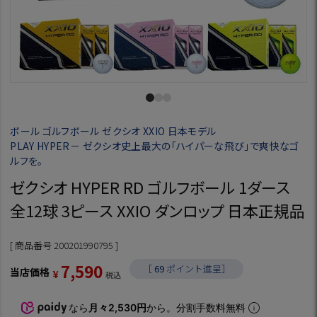
ボール ゴルフボール ゼクシオ XXIO 日本モデル
PLAY HYPER－ ゼクシオ史上最大の「ハイパーな飛び」で爽快なゴ
ルフを。
ゼクシオ HYPER RD ゴルフボール 1ダース
全12球 3ピース XXIO ダンロップ 日本正規品
商品番号
200201990795
7,590
［
69
ポイント進呈］
当店価格
¥
税込
なら
月々2,530円
から。分割手数料無料