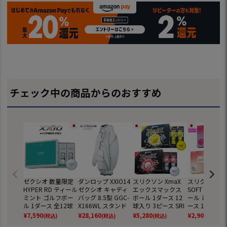
チェック中の商品からのおすすめ
ゼクシオ 数量限定
ダンロップ XXIO14
スリクソン XmaX
スリクソン SR
HYPER RD ティール
ゼクシオ キャディ
エックスマックス
SOFT FEEL L
ミント ゴルフボー
バッグ 8.5型 GGC-
ボール 1ダース 12
ール レディース
ル 1ダース 全12球
X166WL スタンド
球入り 3ピース SRI
ース 1ダース 
3ピース XXIO ダン
バッグ レディース 2
XON ゴルフ ボール
入り SRIXON
¥
7,590
¥
28,160
¥
5,280
¥
2,904
(税込)
(税込)
(税込)
(税込)
ロップ 日本正規品
026年モデル ダン
日本正規品 2026年
トフィール ゴ