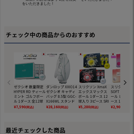
チェック中の商品からのおすすめ
ゼクシオ 数量限定
ダンロップ XXIO14
スリクソン XmaX
スリクソン SR
HYPER RD ティール
ゼクシオ キャディ
エックスマックス
SOFT FEEL L
ミント ゴルフボー
バッグ 8.5型 GGC-
ボール 1ダース 12
ール レディース
ル 1ダース 全12球
X166WL スタンド
球入り 3ピース SRI
ース 1ダース 
3ピース XXIO ダン
バッグ レディース 2
XON ゴルフ ボール
入り SRIXON
¥
7,590
¥
28,160
¥
5,280
¥
2,904
(税込)
(税込)
(税込)
(税込)
ロップ 日本正規品
026年モデル ダン
日本正規品 2026年
トフィール ゴ
ロップ SRIXON 日
モデル
ボール 日本正
本正規品
2025年モデル
最近チェックした商品