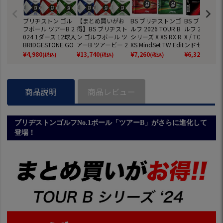
ブリヂストン ゴル
【まとめ買いがお
BS ブリヂストンゴ
BS ブリヂス
フボール ツアーB 2
得】BS ブリヂスト
ルフ 2026 TOUR B
ルフ 2026 TO
024 1ダース 12球入
ン ゴルフボール ツ
シリーズ X XS RX R
X / TOUR B 
BRIDGESTONE GO
アーB ツアービー 2
XS MindSet TW Edit
ンドセット ゴ
LF BALL TOUR B X
024 3ダース 36球入
ion ゴルフボール 1
ボール 1ダース
¥
4,980
¥
13,740
¥
7,260
¥
6,320
(税込)
(税込)
(税込)
(税込)
XS RX RXS MindSet
BRIDGESTONE GO
ダース（12球入）B
球入) 2026
ウレタンカバー 3ピ
LF BALL TOUR B X
RIDGESTONE GOLF
BRIDGESTON
ース構造 USモデル
XS RX RXS MindSet
USA直輸入品 並行
LF 日本正規品
並行輸入 USA直輸
ウレタンカバー 3ピ
輸入
商品説明
商品レビュー
入品 飛び スピン ゴ
ース構造 USモデル
ルフ ボール 人気
並行輸入 USA直輸
入品 3ダースセット
ブリヂストンゴルフNo.1ボール「ツアーB」がさらに進化して
登場！