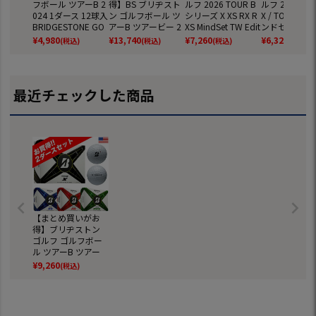
フボール ツアーB 2
得】BS ブリヂスト
ルフ 2026 TOUR B
ルフ 2026 TO
024 1ダース 12球入
ン ゴルフボール ツ
シリーズ X XS RX R
X / TOUR B 
BRIDGESTONE GO
アーB ツアービー 2
XS MindSet TW Edit
ンドセット ゴ
LF BALL TOUR B X
024 3ダース 36球入
ion ゴルフボール 1
ボール 1ダース
¥
4,980
¥
13,740
¥
7,260
¥
6,320
(税込)
(税込)
(税込)
(税込)
XS RX RXS MindSet
BRIDGESTONE GO
ダース（12球入）B
球入) 2026
ウレタンカバー 3ピ
LF BALL TOUR B X
RIDGESTONE GOLF
BRIDGESTON
ース構造 USモデル
XS RX RXS MindSet
USA直輸入品 並行
LF 日本正規品
並行輸入 USA直輸
ウレタンカバー 3ピ
輸入
最近チェックした商品
入品 飛び スピン ゴ
ース構造 USモデル
ルフ ボール 人気
並行輸入 USA直輸
入品 3ダースセット
【まとめ買いがお
得】ブリヂストン
ゴルフ ゴルフボー
ル ツアーB ツアー
ビー 2024 2ダース
¥
9,260
(税込)
24球入 BRIDGESTO
NE GOLF BALL TOU
R B X XS RX RXS Mi
ndSet ウレタンカバ