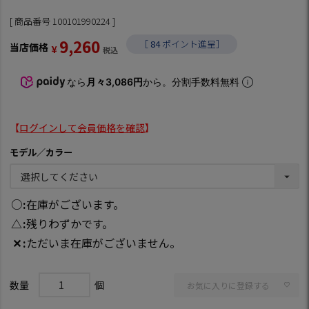
商品番号
100101990224
9,260
［
84
ポイント進呈］
当店価格
¥
税込
なら
月々3,086円
から。分割手数料無料
【
ログインして会員価格を確認
】
モデル／カラー
○
在庫がございます。
△
残りわずかです。
✕
ただいま在庫がございません。
お気に入りに登録する