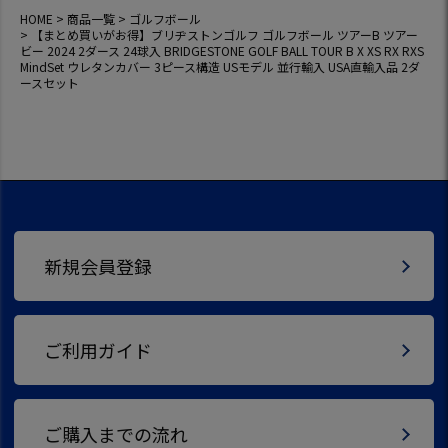
ー 3ピース構造 US
HOME
商品一覧
ゴルフボール
モデル 並行輸入 US
【まとめ買いがお得】ブリヂストンゴルフ ゴルフボール ツアーB ツアー
A直輸入品 2ダース
ビー 2024 2ダース 24球入 BRIDGESTONE GOLF BALL TOUR B X XS RX RXS
セット
MindSet ウレタンカバー 3ピース構造 USモデル 並行輸入 USA直輸入品 2ダ
ースセット
新規会員登録
ご利用ガイド
ご購入までの流れ