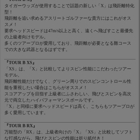
タイガーウッズが使用することで話題の新しい「X」は飛距離特化
型！
飛距離を追い求めるアスリートゴルファーな貴方にはこれがオス
スメ！
要求ヘッドスピードは47m/s以上と高く、遠くへ飛ばすこと最優先
の上級者向けモデル。
多くのツアープロが愛用しており、飛距離が必要となる難コース
での大きな武器となるはずです。
『TOUR B XS』
「XS」は、「X」と比較してよりスピン性能にこだわったツアー
モデル。
飛距離性能だけでなく、グリーン周りでのスピンコントロール性
能を重視したい場合はこちらがオススメ！
スコアアップを目指す上級者にふさわしい、飛びとスピンを高次
元で両立したハイパフォーマンスボールです。
「X」と同様に要求ヘッドスピードは高く、こちらもツアープロが
多く愛用しています。
『TOUR B RX』
万能型の「RX」は、上級者向けの「X」「XS」と比較してソフト
な打感ながら、飛びとスピンの性能は折り紙付き！