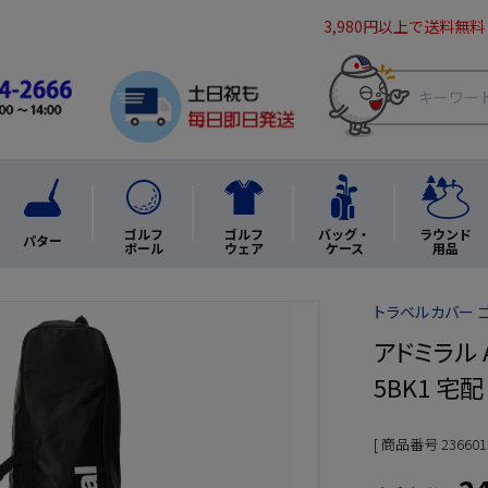
3,980円以上で送料無料
ゴルフ
ゴルフ
バッグ・
ラウンド
パター
ボール
ウェア
ケース
用品
トラベルカバー 
アドミラル A
5BK1 宅
商品番号
236601