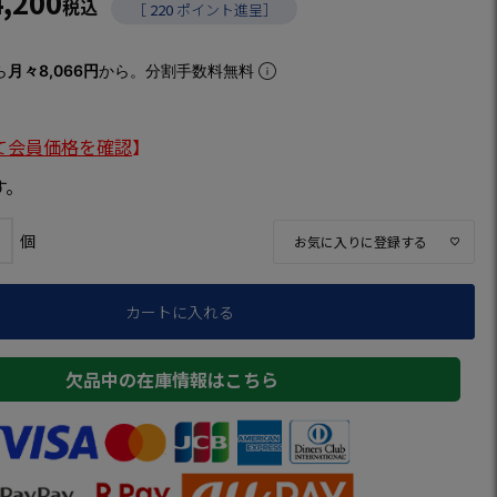
4,200
税込
［
220
ポイント進呈］
ら
月々8,066円
から。分割手数料無料
て会員価格を確認
】
す。
お気に入りに登録する
カートに入れる
欠品中の在庫情報はこちら