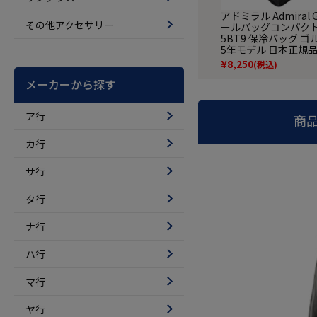
アドミラル Admiral G
その他アクセサリー
ールバッグコンパクト 
5BT9 保冷バッグ ゴル
5年モデル 日本正規
¥
8,250
(税込)
メーカーから探す
ア行
商
カ行
サ行
タ行
ナ行
ハ行
マ行
ヤ行