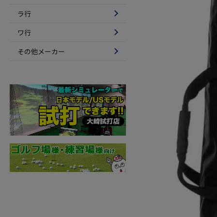
ラ行
ワ行
その他メーカー