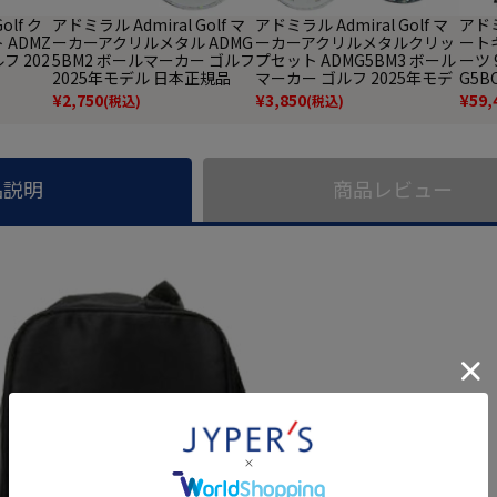
olf ク
アドミラル Admiral Golf マ
アドミラル Admiral Golf マ
アドミ
ADMZ
ーカーアクリルメタル ADMG
ーカーアクリルメタルクリッ
ート
フ 202
5BM2 ボールマーカー ゴルフ
プセット ADMG5BM3 ボール
ーツ 
品
2025年モデル 日本正規品
マーカー ゴルフ 2025年モデ
G5B
ル 日本正規品
日本
¥
2,750
¥
3,850
¥
59,
(税込)
(税込)
品説明
商品レビュー