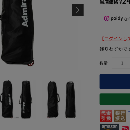
2
当店価格
¥
な
【
ログインし
残りわずかで