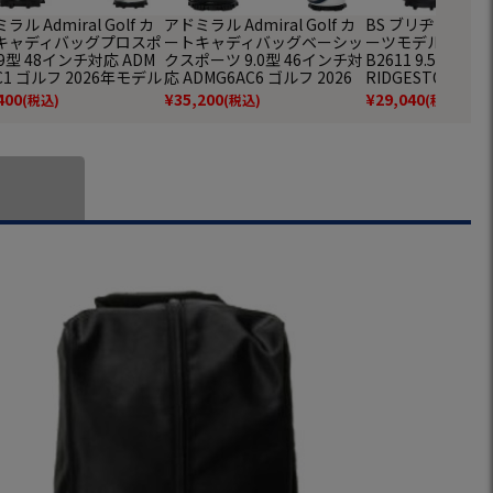
ラル Admiral Golf カ
アドミラル Admiral Golf カ
BS ブリヂストン
キャディバッグプロスポ
ートキャディバッグベーシッ
ーツモデル キャデ
9型 48インチ対応 ADM
クスポーツ 9.0型 46インチ対
B2611 9.5型 4
C1 ゴルフ 2026年モデル
応 ADMG6AC6 ゴルフ 2026
RIDGESTONE GO
正規品
年モデル 日本正規品
モデル 日本正規品
400
¥
35,200
¥
29,040
(税込)
(税込)
(税込)