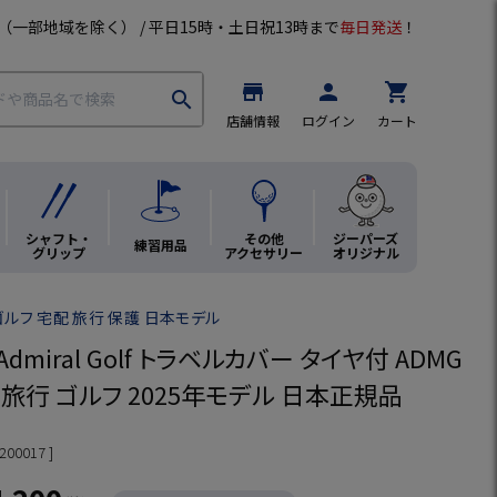
（一部地域を除く） / 平日15時・土日祝13時まで
毎日発送
！
store
person
shopping_cart
search
店舗情報
ログイン
カート
シャフト・
その他
ジーパーズ
練習用品
グリップ
アクセサリー
オリジナル
ゴルフ 宅配 旅行 保護 日本モデル
dmiral Golf トラベルカバー タイヤ付 ADMG
配 旅行 ゴルフ 2025年モデル 日本正規品
200017